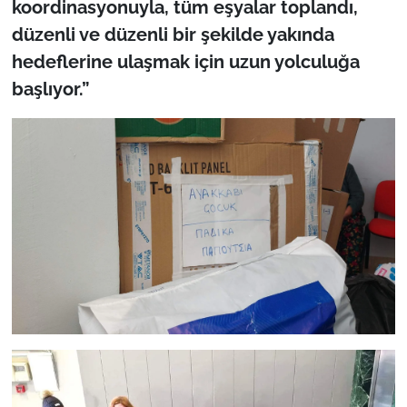
koordinasyonuyla, tüm eşyalar toplandı,
İş Dünyası
düzenli ve düzenli bir şekilde yakında
Bilim Teknoloji
hedeflerine ulaşmak için uzun yolculuğa
başlıyor.”
English News
Canlı Maç
Finans
Genel-A
Gündem-Eğitim