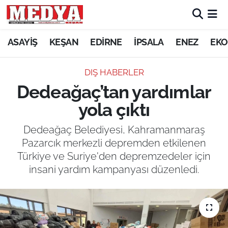
KEŞAN
ASAYİŞ
KEŞAN
EDİRNE
İPSALA
ENEZ
EKO
E-GAZETE
DIŞ HABERLER
Dedeağaç’tan yardımlar
ASAYİŞ
yola çıktı
SİYASET
Dedeağaç Belediyesi, Kahramanmaraş
Pazarcık merkezli depremden etkilenen
GÜNDEM
Türkiye ve Suriye'den depremzedeler için
insani yardım kampanyası düzenledi.
EKONOMİ
SAĞLIK
EĞİTİM