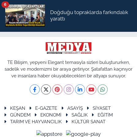
6
Doğduğu topraklarda farkındalık
yarattı
TE Bilişim, yepyeni Elegant temasıyla sizleri buluştururken,
sadelik ve modernizmi bir araya getiriyor. Şatafattan kaçınıyor
ve insanlara haber okuyabilecekleri bir altyapı sunuyor.
KEŞAN
E-GAZETE
ASAYİŞ
SİYASET
GÜNDEM
EKONOMİ
SAĞLIK
EĞİTİM
TARIM VE HAYVANCILIK
KÜLTÜR SANAT