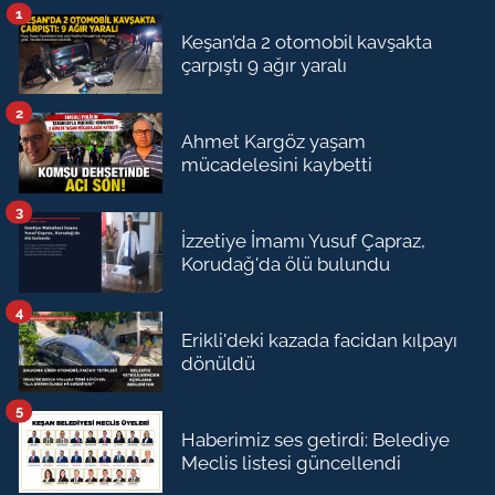
1
Keşan’da 2 otomobil kavşakta
çarpıştı 9 ağır yaralı
2
Ahmet Kargöz yaşam
mücadelesini kaybetti
3
İzzetiye İmamı Yusuf Çapraz,
Korudağ'da ölü bulundu
4
Erikli'deki kazada facidan kılpayı
dönüldü
5
Haberimiz ses getirdi: Belediye
Meclis listesi güncellendi