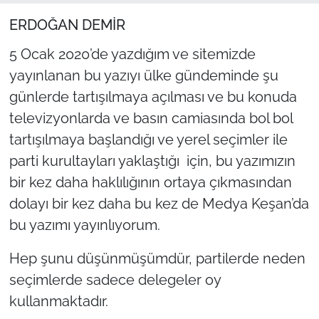
ERDOĞAN DEMİR
TARIM VE HAYVANCILIK
5 Ocak 2020’de yazdığım ve sitemizde
KÜLTÜR SANAT
yayınlanan bu yazıyı ülke gündeminde şu
günlerde tartışılmaya açılması ve bu konuda
RESMİ İLAN
televizyonlarda ve basın camiasında bol bol
SPOR
tartışılmaya başlandığı ve yerel seçimler ile
parti kurultayları yaklaştığı için, bu yazımızın
YAŞAM
bir kez daha haklılığının ortaya çıkmasından
dolayı bir kez daha bu kez de Medya Keşan’da
EDİRNE
bu yazımı yayınlıyorum.
TEKİRDAĞ
Hep şunu düşünmüşümdür, partilerde neden
seçimlerde sadece delegeler oy
KIRKLARELİ
kullanmaktadır.
ÇANAKKALE