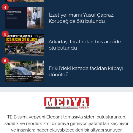
4
İzzetiye İmamı Yusuf Çapraz,
Korudağ'da ölü bulundu
5
Arkadaşı tarafından boş arazide
ölü bulundu
6
Erikli'deki kazada facidan kılpayı
dönüldü
TE Bilişim, yepyeni Elegant temasıyla sizleri buluştururken,
sadelik ve modernizmi bir araya getiriyor. Şatafattan kaçınıyor
ve insanlara haber okuyabilecekleri bir altyapı sunuyor.