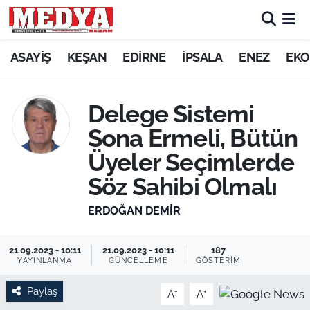
KEŞAN
ASAYİŞ
KEŞAN
EDİRNE
İPSALA
ENEZ
EKO
E-GAZETE
Delege Sistemi
ASAYİŞ
Sona Ermeli, Bütün
Üyeler Seçimlerde
SİYASET
Söz Sahibi Olmalı
GÜNDEM
ERDOĞAN DEMIR
EKONOMİ
21.09.2023 - 10:11
21.09.2023 - 10:11
187
YAYINLANMA
GÜNCELLEME
GÖSTERIM
SAĞLIK
Paylaş
-
+
A
A
EĞİTİM