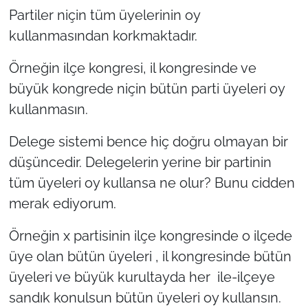
Partiler niçin tüm üyelerinin oy
TÜRKİYE
kullanmasından korkmaktadır.
Örneğin ilçe kongresi, il kongresinde ve
Bölge
büyük kongrede niçin bütün parti üyeleri oy
Güvenlik
kullanmasın.
Genel
Delege sistemi bence hiç doğru olmayan bir
düşüncedir. Delegelerin yerine bir partinin
Politika
tüm üyeleri oy kullansa ne olur? Bunu cidden
merak ediyorum.
Flaş Haber
Örneğin x partisinin ilçe kongresinde o ilçede
Dış Haberler
üye olan bütün üyeleri , il kongresinde bütün
üyeleri ve büyük kurultayda her ile-ilçeye
Magazin
sandık konulsun bütün üyeleri oy kullansın.