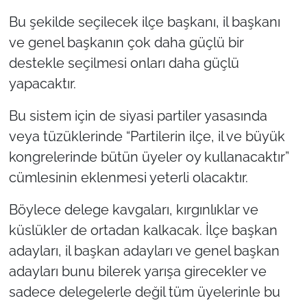
İş Dünyası
Bu şekilde seçilecek ilçe başkanı, il başkanı
Bilim Teknoloji
ve genel başkanın çok daha güçlü bir
destekle seçilmesi onları daha güçlü
English News
yapacaktır.
Canlı Maç
Bu sistem için de siyasi partiler yasasında
veya tüzüklerinde “Partilerin ilçe, il ve büyük
Finans
kongrelerinde bütün üyeler oy kullanacaktır”
cümlesinin eklenmesi yeterli olacaktır.
Genel-A
Böylece delege kavgaları, kırgınlıklar ve
Gündem-Eğitim
küslükler de ortadan kalkacak. İlçe başkan
adayları, il başkan adayları ve genel başkan
adayları bunu bilerek yarışa girecekler ve
sadece delegelerle değil tüm üyelerinle bu