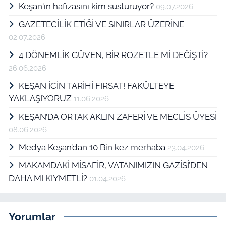
Keşan'ın hafızasını kim susturuyor?
09.07.2026
GAZETECİLİK ETİĞİ VE SINIRLAR ÜZERİNE
02.07.2026
4 DÖNEMLİK GÜVEN, BİR ROZETLE Mİ DEĞİŞTİ?
26.06.2026
KEŞAN İÇİN TARİHİ FIRSAT! FAKÜLTEYE
YAKLAŞIYORUZ
11.06.2026
KEŞAN’DA ORTAK AKLIN ZAFERİ VE MECLİS ÜYESİ
08.06.2026
Medya Keşan’dan 10 Bin kez merhaba
23.04.2026
MAKAMDAKİ MİSAFİR, VATANIMIZIN GAZİSİ’DEN
DAHA MI KIYMETLİ?
01.04.2026
Yorumlar