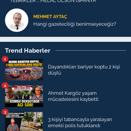
TEBRİKLER … HELAL OLSUN İSPANYA
MEHMET AYTAÇ
Hangi gazeteciliği benimseyeceğiz?
Trend Haberler
1
Dayandıkları bariyer koptu 2 kişi
düştü
2
Ahmet Kargöz yaşam
mücadelesini kaybetti
3
3 kişiyi tabancayla yaralayan
emekli polis tutuklandı