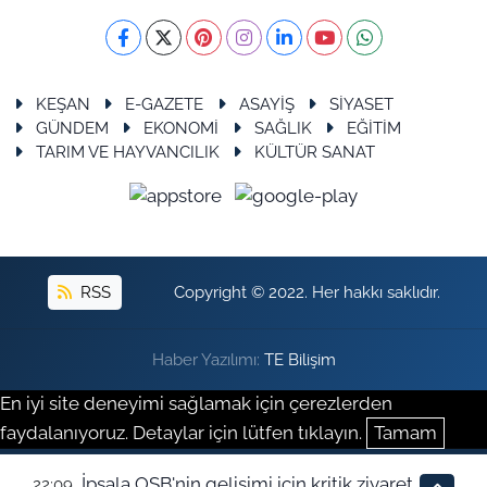
KEŞAN
E-GAZETE
ASAYİŞ
SİYASET
GÜNDEM
EKONOMİ
SAĞLIK
EĞİTİM
TARIM VE HAYVANCILIK
KÜLTÜR SANAT
RSS
Copyright © 2022. Her hakkı saklıdır.
Haber Yazılımı:
TE Bilişim
En iyi site deneyimi sağlamak için çerezlerden
faydalanıyoruz. Detaylar için lütfen tıklayın.
Tamam
İpsala OSB'nin gelişimi için kritik ziyaret
22:09