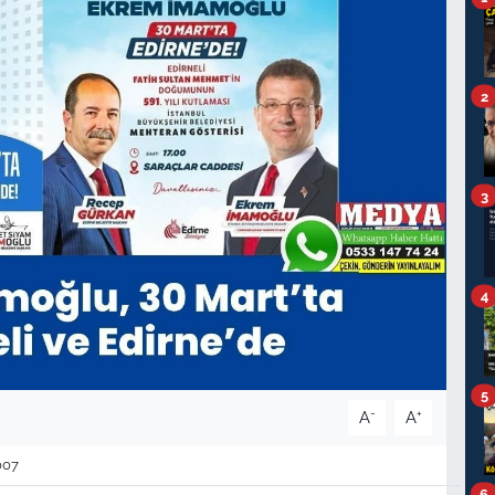
2
3
4
5
-
+
A
A
007
6