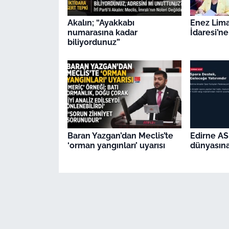
Akalın; “Ayakkabı
Enez Lima
numarasına kadar
İdaresi’ne
biliyordunuz”
Baran Yazgan’dan Meclis’te
Edirne AS
‘orman yangınları’ uyarısı
dünyasına