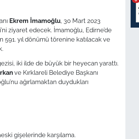
kanı
Ekrem İmamoğlu
, 30 Mart 2023
’ni ziyaret edecek. İmamoğlu, Edirne’de
591. yıl dönümü törenine katılacak ve
k.
zisi, iki ilde de büyük bir heyecan yarattı.
rkan
ve Kırklareli Belediye Başkanı
ğlu’nu ağırlamaktan duydukları
baeski gişelerinde karşılama.