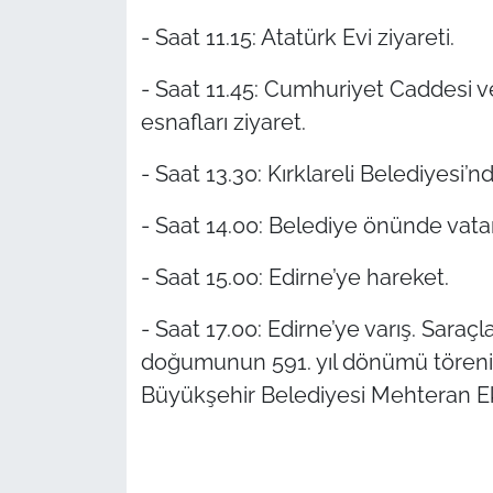
İş Dünyası
- Saat 11.15: Atatürk Evi ziyareti.
Bilim Teknoloji
- Saat 11.45: Cumhuriyet Caddesi v
esnafları ziyaret.
English News
- Saat 13.30: Kırklareli Belediyesi
Canlı Maç
- Saat 14.00: Belediye önünde vata
Finans
- Saat 15.00: Edirne’ye hareket.
Genel-A
- Saat 17.00: Edirne’ye varış. Sara
Gündem-Eğitim
doğumunun 591. yıl dönümü törenine
Büyükşehir Belediyesi Mehteran Eki