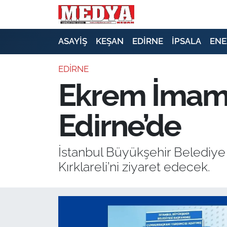
KEŞAN
ASAYİŞ
KEŞAN
EDİRNE
İPSALA
ENE
E-GAZETE
EDİRNE
Ekrem İmamoğ
ASAYİŞ
Edirne’de
SİYASET
GÜNDEM
İstanbul Büyükşehir Belediy
Kırklareli’ni ziyaret edecek.
EKONOMİ
SAĞLIK
EĞİTİM