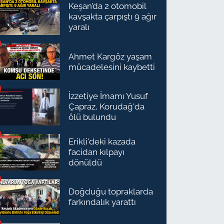
Keşan’da 2 otomobil
kavşakta çarpıştı 9 ağır
yaralı
Ahmet Kargöz yaşam
mücadelesini kaybetti
İzzetiye İmamı Yusuf
Çapraz, Korudağ'da
ölü bulundu
Erikli'deki kazada
facidan kılpayı
dönüldü
Doğduğu topraklarda
farkındalık yarattı