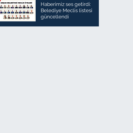
Haberimiz ses getirdi:
Belediye Meclis listesi
güncellendi