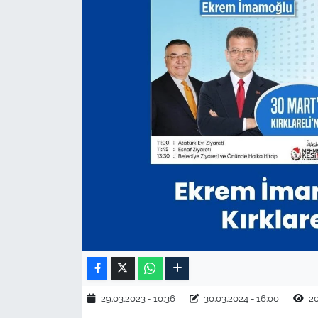
TARIM VE HAYVANCILIK
KÜLTÜR SANAT
RESMİ İLAN
SPOR
YAŞAM
EDİRNE
TEKİRDAĞ
KIRKLARELİ
29.03.2023 - 10:36
30.03.2024 - 16:00
2
ÇANAKKALE