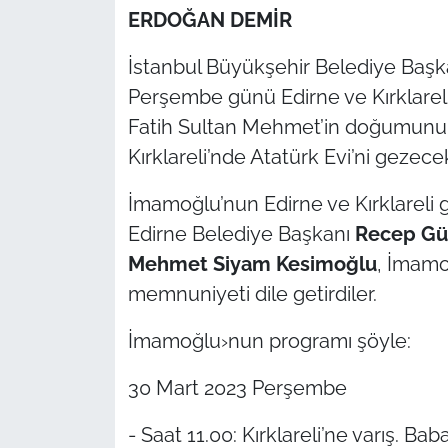
ERDOĞAN DEMİR
TÜRKİYE
İstanbul Büyükşehir Belediye Baş
Perşembe günü Edirne ve Kırklareli
Bölge
Fatih Sultan Mehmet’in doğumunun 
Güvenlik
Kırklareli’nde Atatürk Evi’ni gezece
Genel
İmamoğlu’nun Edirne ve Kırklareli ge
Edirne Belediye Başkanı
Recep Gü
Politika
Mehmet Siyam Kesimoğlu
, İmamo
memnuniyeti dile getirdiler.
Flaş Haber
İmamoğlu›nun programı şöyle:
Dış Haberler
30 Mart 2023 Perşembe
Magazin
- Saat 11.00: Kırklareli’ne varış. Ba