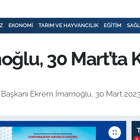
Z
EKONOMİ
TARIM VE HAYVANCILIK
EĞİTİM
SAĞL
lu, 30 Mart’ta Kı
e Başkanı Ekrem İmamoğlu, 30 Mart 20
1