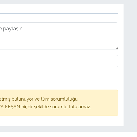
etmiş bulunuyor ve tüm sorumluluğu
A KEŞAN hiçbir şekilde sorumlu tutulamaz.