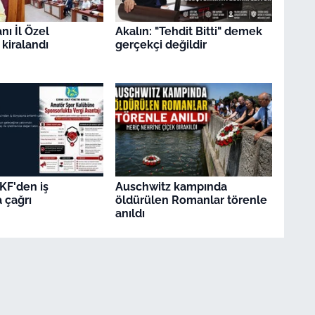
nı İl Özel
Akalın: "Tehdit Bitti" demek
 kiralandı
gerçekçi değildir
KF'den iş
Auschwitz kampında
 çağrı
öldürülen Romanlar törenle
anıldı