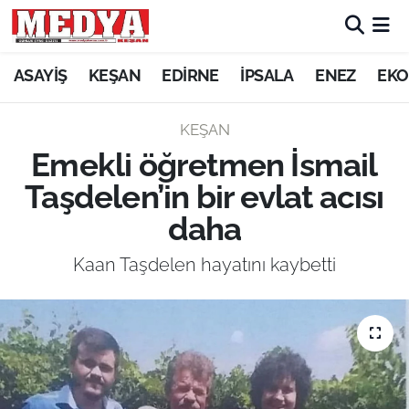
KEŞAN
ASAYİŞ
KEŞAN
EDİRNE
İPSALA
ENEZ
EKO
E-GAZETE
KEŞAN
Emekli öğretmen İsmail
ASAYİŞ
Taşdelen’in bir evlat acısı
SİYASET
daha
GÜNDEM
Kaan Taşdelen hayatını kaybetti
EKONOMİ
SAĞLIK
EĞİTİM