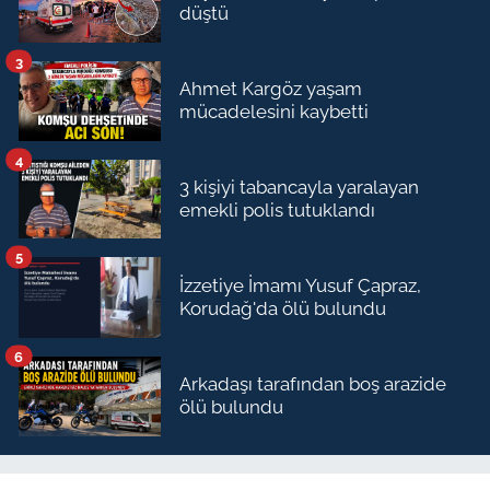
düştü
3
Ahmet Kargöz yaşam
mücadelesini kaybetti
4
3 kişiyi tabancayla yaralayan
emekli polis tutuklandı
5
İzzetiye İmamı Yusuf Çapraz,
Korudağ'da ölü bulundu
6
Arkadaşı tarafından boş arazide
ölü bulundu