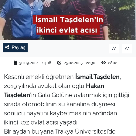
TARIM VE HAYVANCILIK
KÜLTÜR SANAT
RESMİ İLAN
Paylaş
-
+
A
A
SPOR
30.09.2024 - 14:08
25.02.2025 - 22:30
2802
YAŞAM
Keşanlı emekli öğretmen
İsmail Taşdelen
,
2019 yılında avukat olan oğlu
Hakan
EDİRNE
Taşdelen
’in Gala Gölü’ne avlanmak için gittiği
sırada otomobilinin su kanalına düşmesi
TEKİRDAĞ
sonucu hayatını kaybetmesinin ardından,
KIRKLARELİ
ikinci kez evlat acısı yaşadı.
Bir aydan bu yana Trakya Üniversitesi’de
ÇANAKKALE