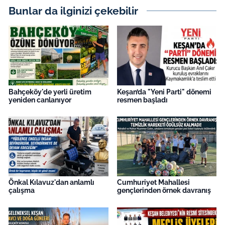
Bunlar da ilginizi çekebilir
Bahçeköy'de yerli üretim
Keşan’da "Yeni Parti" dönemi
yeniden canlanıyor
resmen başladı
Önkal Kılavuz'dan anlamlı
Cumhuriyet Mahallesi
çalışma
gençlerinden örnek davranış