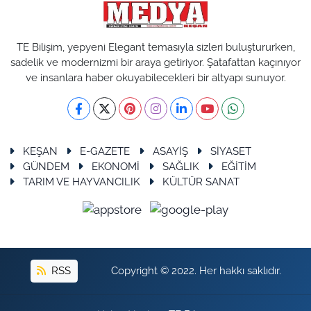
TE Bilişim, yepyeni Elegant temasıyla sizleri buluştururken,
sadelik ve modernizmi bir araya getiriyor. Şatafattan kaçınıyor
ve insanlara haber okuyabilecekleri bir altyapı sunuyor.
KEŞAN
E-GAZETE
ASAYİŞ
SİYASET
GÜNDEM
EKONOMİ
SAĞLIK
EĞİTİM
TARIM VE HAYVANCILIK
KÜLTÜR SANAT
RSS
Copyright © 2022. Her hakkı saklıdır.