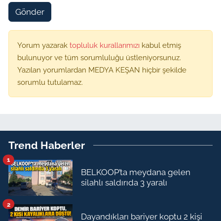
Gönder
Yorum yazarak
topluluk kurallarımızı
kabul etmiş
bulunuyor ve tüm sorumluluğu üstleniyorsunuz.
Yazılan yorumlardan MEDYA KEŞAN hiçbir şekilde
sorumlu tutulamaz.
Trend Haberler
1
BELKOOP’ta meydana gelen
silahlı saldırıda 3 yaralı
2
Dayandıkları bariyer koptu 2 kişi