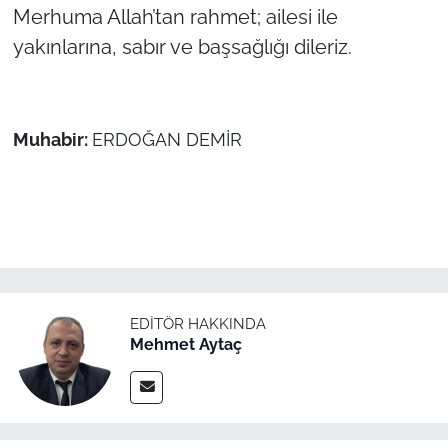
İş Dünyası
Merhuma Allah’tan rahmet; ailesi ile
yakınlarına, sabır ve başsağlığı dileriz.
Bilim Teknoloji
English News
Muhabir:
ERDOĞAN DEMİR
Canlı Maç
Finans
Genel-A
Gündem-Eğitim
EDITÖR HAKKINDA
Mehmet Aytaç