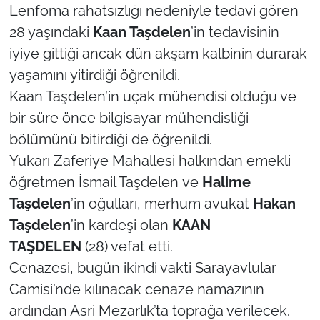
Lenfoma rahatsızlığı nedeniyle tedavi gören
28 yaşındaki
Kaan Taşdelen
’in tedavisinin
TÜRKİYE
iyiye gittiği ancak dün akşam kalbinin durarak
Bölge
yaşamını yitirdiği öğrenildi.
Kaan Taşdelen’in uçak mühendisi olduğu ve
Güvenlik
bir süre önce bilgisayar mühendisliği
bölümünü bitirdiği de öğrenildi.
Genel
Yukarı Zaferiye Mahallesi halkından emekli
Politika
öğretmen İsmail Taşdelen ve
Halime
Taşdelen
’in oğulları, merhum avukat
Hakan
Flaş Haber
Taşdelen
’in kardeşi olan
KAAN
TAŞDELEN
(28) vefat etti.
Dış Haberler
Cenazesi, bugün ikindi vakti Sarayavlular
Camisi’nde kılınacak cenaze namazının
Magazin
ardından Asri Mezarlık’ta toprağa verilecek.