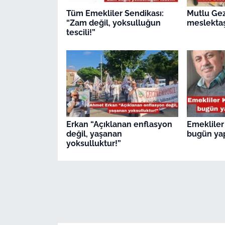
Tüm Emekliler Sendikası:
Mutlu Ge
“Zam değil, yoksulluğun
meslektaş
tescili!”
Erkan “Açıklanan enflasyon
Emekliler
değil, yaşanan
bugün ya
yoksulluktur!”