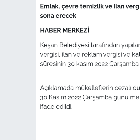
Emlak, çevre temizlik ve ilan verg
TÜRKİYE
sona erecek
HABER MERKEZİ
Bölge
Keşan Belediyesi tarafından yapıla
Güvenlik
vergisi, ilan ve reklam vergisi ve ka
Genel
süresinin 30 kasım 2022 Çar
Politika
Açıklamada mükelleflerin cezalı dur
Flaş Haber
30 Kasım 2022 Çarşamba günü mesai
ifade edildi.
Dış Haberler
Magazin