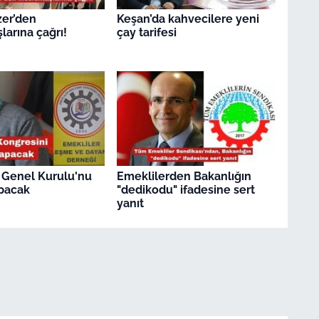
zer’den
Keşan’da kahvecilere yeni
larına çağrı!
çay tarifesi
 Genel Kurulu'nu
Emeklilerden Bakanlığın
pacak
"dedikodu" ifadesine sert
yanıt