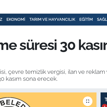
Z
EKONOMİ
TARIM VE HAYVANCILIK
EĞİTİM
SAĞL
eme süresi 30 kas
, çevre temizlik vergisi, ilan ve reklam v
 30 kasım sona erecek.
1