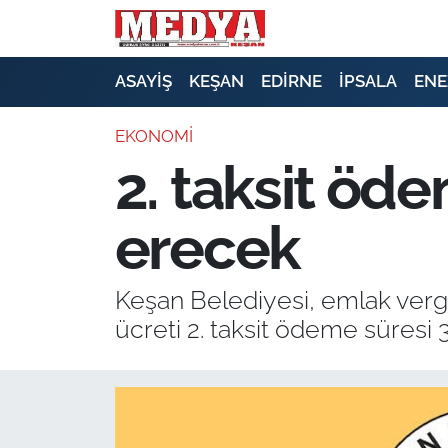
KEŞAN
ASAYİŞ
KEŞAN
EDİRNE
İPSALA
ENE
E-GAZETE
EKONOMİ
2. taksit öd
ASAYİŞ
erecek
SİYASET
GÜNDEM
Keşan Belediyesi, emlak vergisi
ücreti 2. taksit ödeme süresi
EKONOMİ
SAĞLIK
EĞİTİM