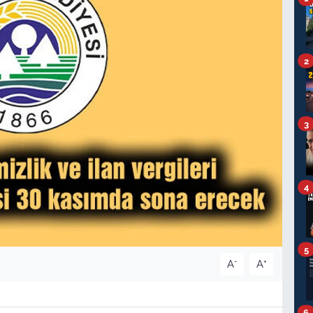
2
3
4
5
-
+
A
A
6