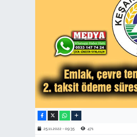
TARIM VE HAYVANCILIK
KÜLTÜR SANAT
RESMİ İLAN
SPOR
YAŞAM
EDİRNE
TEKİRDAĞ
KIRKLARELİ
25.11.2022 - 09:35
471
ÇANAKKALE