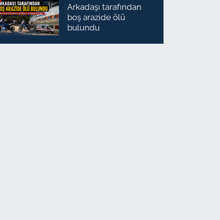
Arkadaşı tarafından
boş arazide ölü
bulundu