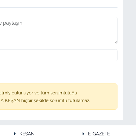
etmiş bulunuyor ve tüm sorumluluğu
A KEŞAN hiçbir şekilde sorumlu tutulamaz.
KEŞAN
E-GAZETE