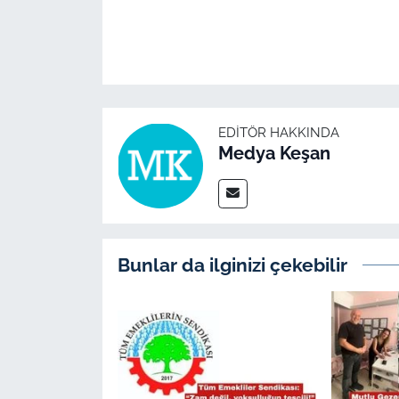
İş Dünyası
Bilim Teknoloji
English News
EDITÖR HAKKINDA
Canlı Maç
Medya Keşan
Finans
Genel-A
Bunlar da ilginizi çekebilir
Gündem-Eğitim