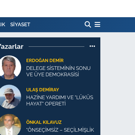
IK
SİYASET
Yazarlar
ERDOĞAN DEMIR
DELEGE SİSTEMİNİN SONU
VE ÜYE DEMOKRASİSİ
ULAŞ DEMİRAY
HAZİNE YARDIMI VE "LÜKÜS
HAYAT" OPERETİ
ÖNKAL KILAVUZ
"ÖNSEÇİMSİZ – SEÇİLMİŞLİK