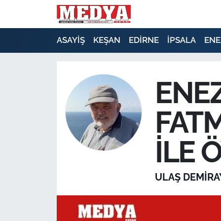
KEŞAN
ASAYİŞ
KEŞAN
EDİRNE
İPSALA
ENE
E-GAZETE
ENE
ASAYİŞ
FATM
SİYASET
GÜNDEM
İLE
EKONOMİ
ULAŞ DEMİRA
SAĞLIK
EĞİTİM