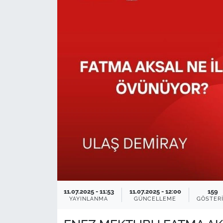
TARIM VE HAYVANCILIK
KÜLTÜR SANAT
RESMİ İLAN
SPOR
YAŞAM
EDİRNE
TEKİRDAĞ
11.07.2025 - 11:53
11.07.2025 - 12:00
159
KIRKLARELİ
YAYINLANMA
GÜNCELLEME
GÖSTER
ÇANAKKALE