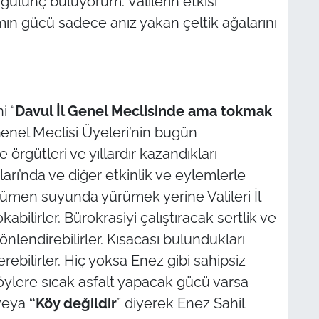
 gülünç buluyorum. Valilerin etkisi
ın gücü sadece anız yakan çeltik ağalarını
i “
Davul İl Genel Meclisinde ama tokmak
 Genel Meclisi Üyeleri’nin bugün
örgütleri ve yıllardır kazandıkları
ıları’nda ve diğer etkinlik ve eylemlerle
n dümen suyunda yürümek yerine Valileri İl
ilirler. Bürokrasiyi çalıştıracak sertlik ve
nlendirebilirler. Kısacası bulundukları
ebilirler. Hiç yoksa Enez gibi sahipsiz
öylere sıcak asfalt yapacak gücü varsa
veya
“Köy değildir
” diyerek Enez Sahil