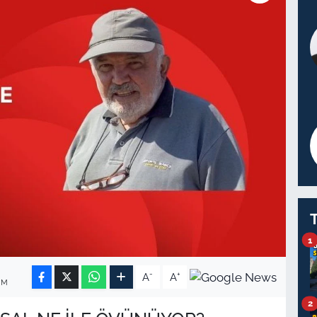
1
-
+
A
A
IM
2