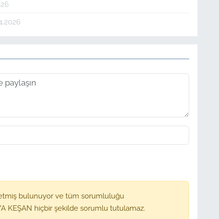
026
4.2026
etmiş bulunuyor ve tüm sorumluluğu
A KEŞAN hiçbir şekilde sorumlu tutulamaz.