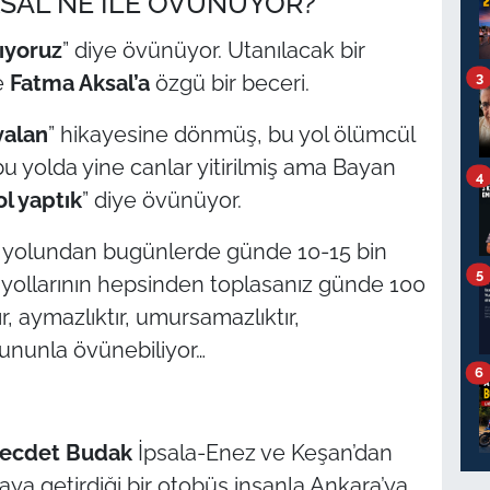
SAL NE İLE ÖVÜNÜYOR?
lıyoruz
” diye övünüyor. Utanılacak bir
3
e
Fatma Aksal’a
özgü bir beceri.
yalan
” hikayesine dönmüş, bu yol ölümcül
u yolda yine canlar yitirilmiş ama Bayan
4
ol yaptık
” diye övünüyor.
an yolundan bugünlerde günde 10-15 bin
5
y yollarının hepsinden toplasanız günde 100
, aymazlıktır, umursamazlıktır,
ununla övünebiliyor…
6
ecdet Budak
İpsala-Enez ve Keşan’dan
aya getirdiği bir otobüs insanla Ankara’ya