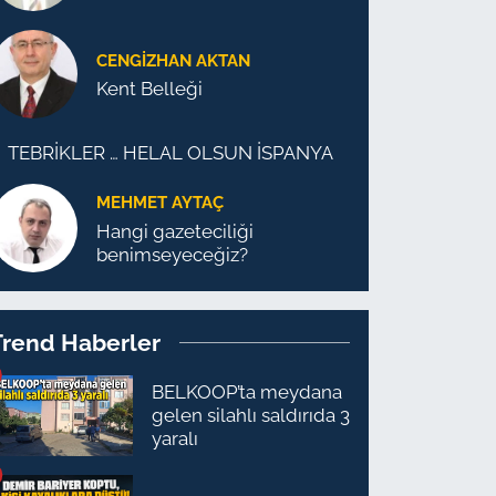
CENGİZHAN AKTAN
Kent Belleği
TEBRİKLER … HELAL OLSUN İSPANYA
MEHMET AYTAÇ
Hangi gazeteciliği
benimseyeceğiz?
Trend Haberler
BELKOOP’ta meydana
gelen silahlı saldırıda 3
yaralı