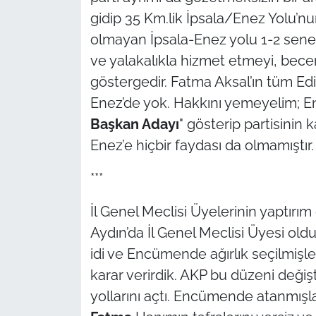
İş Dünyası
gidip 35 Km.lik İpsala/Enez Yolu’n
olmayan İpsala-Enez yolu 1-2 sened
Bilim Teknoloji
ve yalakalıkla hizmet etmeyi, bece
English News
göstergedir. Fatma Aksal’ın tüm Edir
Enez’de yok. Hakkını yemeyelim; Ene
Canlı Maç
Başkan Adayı
" gösterip partisinin
Enez’e hiçbir faydası da olmamıştır.
Finans
***
Genel-A
İl Genel Meclisi Üyelerinin yaptır
Gündem-Eğitim
Aydın’da İl Genel Meclisi Üyesi old
idi ve Encümende ağırlık seçilmişle
karar verirdik. AKP bu düzeni değişti
yollarını açtı. Encümende atanmışlar