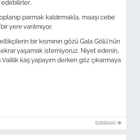
debilirler..
toplanıp parmak kaldırmakla, maaşı cebe
ir yere varılmıyor.
ltikçilerin bir kısmının gözü Gala Gölü'nün
ti tekrar yaşamak istemiyoruz. Niyet edenin,
m Valilik kaş yapayım derken göz çıkarmaya
SONRAKI