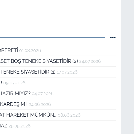
OPERETİ
01.08.2026
SET BOŞ TENEKE SİYASETİDİR (2)
24.07.2026
TENEKE SİYASETİDİR (1)
17.07.2026
IR
09.07.2026
 HAZIR MIYIZ?
04.07.2026
 KARDEŞİM !
24.06.2026
KRAT HAREKET MÜMKÜN…
08.06.2026
AMAZ
25.05.2026