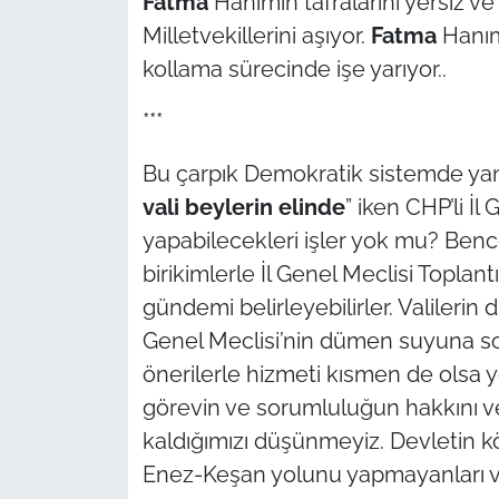
Fatma
Hanımın tafralarını yersiz ve
Milletvekillerini aşıyor.
Fatma
Hanım
kollama sürecinde işe yarıyor..
***
Bu çarpık Demokratik sistemde yan
vali beylerin elinde
” iken CHP’li İl
yapabilecekleri işler yok mu? Bence 
birikimlerle İl Genel Meclisi Toplant
gündemi belirleyebilirler. Valileri
Genel Meclisi’nin dümen suyuna sokab
önerilerle hizmeti kısmen de olsa yö
görevin ve sorumluluğun hakkını ver
kaldığımızı düşünmeyiz. Devletin k
Enez-Keşan yolunu yapmayanları 