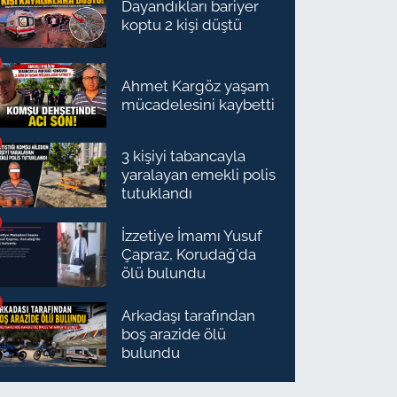
Dayandıkları bariyer
koptu 2 kişi düştü
Ahmet Kargöz yaşam
mücadelesini kaybetti
3 kişiyi tabancayla
yaralayan emekli polis
tutuklandı
İzzetiye İmamı Yusuf
Çapraz, Korudağ'da
ölü bulundu
Arkadaşı tarafından
boş arazide ölü
bulundu