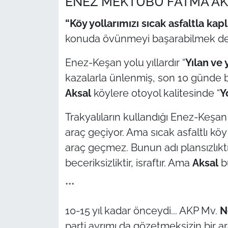
ENEZ MEKTUBU FATMA AK
“Köy yollarımızı sıcak asfaltla kap
TÜRKİYE
konuda övünmeyi başarabilmek d
Bölge
Enez-Keşan yolu yıllardır “
Yılan ve 
Güvenlik
kazalarla ünlenmiş, son 10 günde b
Aksal
köylere otoyol kalitesinde “
Y
Genel
Trakyalıların kullandığı Enez-Keş
Politika
araç geçiyor. Ama sıcak asfaltlı kö
araç geçmez. Bunun adı plansızlıktır
Flaş Haber
beceriksizliktir, israftır. Ama
Aksal
b
Dış Haberler
***
Magazin
10-15 yıl kadar önceydi... AKP Mv.
N
parti ayrımı da gözetmeksizin bir ar