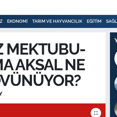
Z
EKONOMİ
TARIM VE HAYVANCILIK
EĞİTİM
SAĞL
Z MEKTUBU-
A AKSAL NE
 ÖVÜNÜYOR?
Y