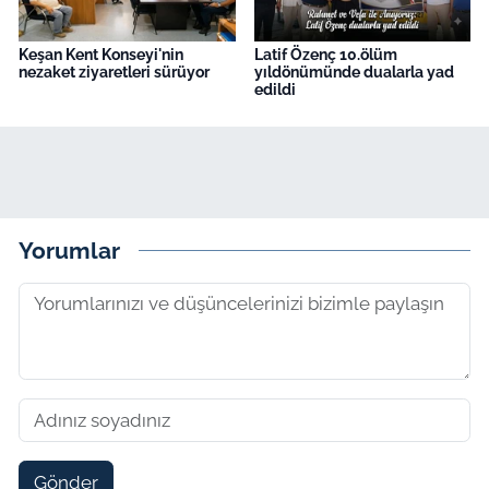
Keşan Kent Konseyi'nin
Latif Özenç 10.ölüm
nezaket ziyaretleri sürüyor
yıldönümünde dualarla yad
edildi
Yorumlar
Gönder