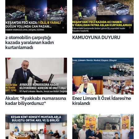
2 otomobilin çarpıştığı
KAMUOYUNA DUYURU
kazada yaralanan kadın
kurtarılamadı
Akalın; “Ayakkabı numarasına
Enez Limanı İl Özel İdaresi’ne
kadar biliyordunuz”
kiralandı