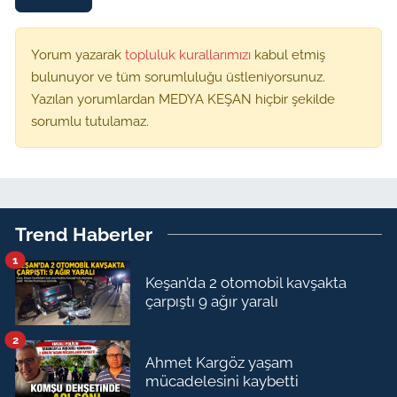
Yorum yazarak
topluluk kurallarımızı
kabul etmiş
bulunuyor ve tüm sorumluluğu üstleniyorsunuz.
Yazılan yorumlardan MEDYA KEŞAN hiçbir şekilde
sorumlu tutulamaz.
Trend Haberler
1
Keşan’da 2 otomobil kavşakta
çarpıştı 9 ağır yaralı
2
Ahmet Kargöz yaşam
mücadelesini kaybetti