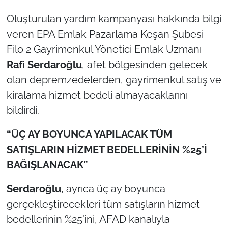
Oluşturulan yardım kampanyası hakkında bilgi
TÜRKİYE
veren EPA Emlak Pazarlama Keşan Şubesi
Filo 2 Gayrimenkul Yönetici Emlak Uzmanı
Bölge
Rafi Serdaroğlu
, afet bölgesinden gelecek
Güvenlik
olan depremzedelerden, gayrimenkul satış ve
kiralama hizmet bedeli almayacaklarını
Genel
bildirdi.
Politika
“ÜÇ AY BOYUNCA YAPILACAK TÜM
SATIŞLARIN HİZMET BEDELLERİNİN %25’İ
Flaş Haber
BAĞIŞLANACAK”
Dış Haberler
Serdaroğlu
, ayrıca üç ay boyunca
gerçekleştirecekleri tüm satışların hizmet
Magazin
bedellerinin %25’ini, AFAD kanalıyla