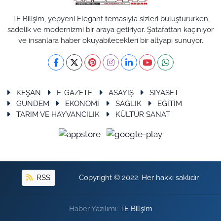
TE Bilişim, yepyeni Elegant temasıyla sizleri buluştururken,
sadelik ve modernizmi bir araya getiriyor. Şatafattan kaçınıyor
ve insanlara haber okuyabilecekleri bir altyapı sunuyor.
KEŞAN
E-GAZETE
ASAYİŞ
SİYASET
GÜNDEM
EKONOMİ
SAĞLIK
EĞİTİM
TARIM VE HAYVANCILIK
KÜLTÜR SANAT
RSS
Copyright © 2022. Her hakkı saklıdır.
Haber Yazılımı:
TE Bilişim