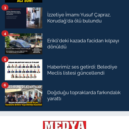
3
İzzetiye İmamı Yusuf Çapraz,
Korudağ'da ölü bulundu
4
Erikli'deki kazada facidan kılpayı
dönüldü
5
Haberimiz ses getirdi: Belediye
Meclis listesi güncellendi
6
Doğduğu topraklarda farkındalık
yarattı