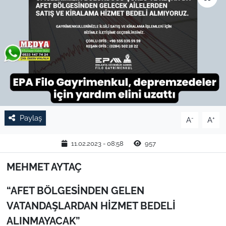
TARIM VE HAYVANCILIK
KÜLTÜR SANAT
RESMİ İLAN
SPOR
Paylaş
-
+
A
A
YAŞAM
11.02.2023 - 08:58
957
EDİRNE
MEHMET AYTAÇ
TEKİRDAĞ
“AFET BÖLGESİNDEN GELEN
KIRKLARELİ
VATANDAŞLARDAN HİZMET BEDELİ
ALINMAYACAK”
ÇANAKKALE