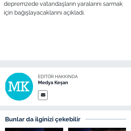
İş Dünyası
depremzede vatandaşların yaralarını sarmak
için bağışlayacaklarını açıkladı.
Bilim Teknoloji
English News
Canlı Maç
Finans
Genel-A
EDITÖR HAKKINDA
Medya Keşan
Gündem-Eğitim
Bunlar da ilginizi çekebilir