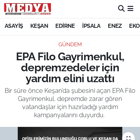
KEŞAN
ASAYİŞ
KEŞAN
EDİRNE
İPSALA
ENEZ
EKO
E-GAZETE
GÜNDEM
EPA Filo Gayrimenkul,
ASAYİŞ
depremzedeler için
SİYASET
yardım elini uzattı
GÜNDEM
Bir süre önce Keşan’da şubesini açan EPA Filo
Gayrimenkul, depremde zarar gören
EKONOMİ
vatandaşlar için hazırladığı yardım
kampanyalarını duyurdu.
SAĞLIK
EĞİTİM