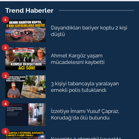
Trend Haberler
1
Dayandıkları bariyer koptu 2 kişi
düştü
2
Ahmet Kargöz yaşam
mücadelesini kaybetti
3
3 kişiyi tabancayla yaralayan
emekli polis tutuklandı
4
İzzetiye İmamı Yusuf Çapraz,
Korudağ'da ölü bulundu
5