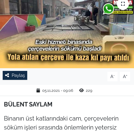
TARIM VE HAYVANCILIK
KÜLTÜR SANAT
RESMİ İLAN
SPOR
YAŞAM
Paylaş
-
+
A
A
EDİRNE
05.11.2021 - 09:06
229
TEKİRDAĞ
BÜLENT SAYLAM
KIRKLARELİ
Binanın üst katlarındaki cam, çerçevelerin
söküm işleri sırasında önlemlerin yetersiz
ÇANAKKALE