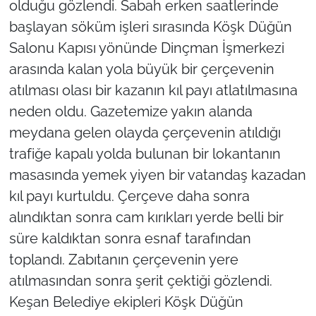
olduğu gözlendi. Sabah erken saatlerinde
başlayan söküm işleri sırasında Köşk Düğün
TÜRKİYE
Salonu Kapısı yönünde Dinçman İşmerkezi
arasında kalan yola büyük bir çerçevenin
Bölge
atılması olası bir kazanın kıl payı atlatılmasına
Güvenlik
neden oldu. Gazetemize yakın alanda
meydana gelen olayda çerçevenin atıldığı
Genel
trafiğe kapalı yolda bulunan bir lokantanın
masasında yemek yiyen bir vatandaş kazadan
Politika
kıl payı kurtuldu. Çerçeve daha sonra
Flaş Haber
alındıktan sonra cam kırıkları yerde belli bir
süre kaldıktan sonra esnaf tarafından
Dış Haberler
toplandı. Zabıtanın çerçevenin yere
atılmasından sonra şerit çektiği gözlendi.
Magazin
Keşan Belediye ekipleri Köşk Düğün