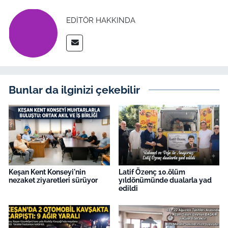
EDITÖR HAKKINDA
Bunlar da ilginizi çekebilir
Keşan Kent Konseyi'nin
Latif Özenç 10.ölüm
nezaket ziyaretleri sürüyor
yıldönümünde dualarla yad
edildi