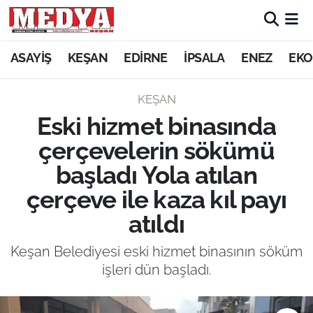
KEŞAN
ASAYİŞ
KEŞAN
EDİRNE
İPSALA
ENEZ
EKO
E-GAZETE
KEŞAN
Eski hizmet binasında
ASAYİŞ
çerçevelerin sökümü
SİYASET
başladı Yola atılan
çerçeve ile kaza kıl payı
GÜNDEM
atıldı
EKONOMİ
Keşan Belediyesi eski hizmet binasının söküm
SAĞLIK
işleri dün başladı.
EĞİTİM