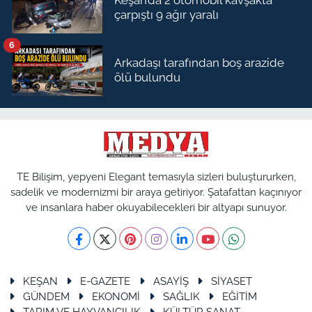
Keşan’da 2 otomobil kavşakta
çarpıştı 9 ağır yaralı
6
Arkadaşı tarafından boş arazide
ölü bulundu
TE Bilişim, yepyeni Elegant temasıyla sizleri buluştururken,
sadelik ve modernizmi bir araya getiriyor. Şatafattan kaçınıyor
ve insanlara haber okuyabilecekleri bir altyapı sunuyor.
KEŞAN
E-GAZETE
ASAYİŞ
SİYASET
GÜNDEM
EKONOMİ
SAĞLIK
EĞİTİM
TARIM VE HAYVANCILIK
KÜLTÜR SANAT