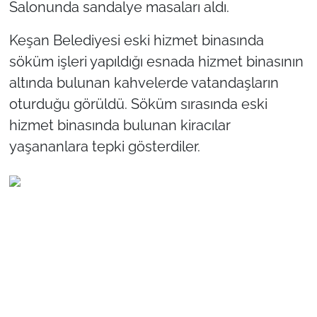
İş Dünyası
Salonunda sandalye masaları aldı.
Keşan Belediyesi eski hizmet binasında
Bilim Teknoloji
söküm işleri yapıldığı esnada hizmet binasının
English News
altında bulunan kahvelerde vatandaşların
oturduğu görüldü. Söküm sırasında eski
Canlı Maç
hizmet binasında bulunan kiracılar
yaşananlara tepki gösterdiler.
Finans
Genel-A
Gündem-Eğitim