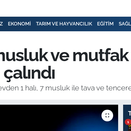
Z
EKONOMİ
TARIM VE HAYVANCILIK
EĞİTİM
SAĞL
musluk ve mutfak
çalındı
vden 1 halı, 7 musluk ile tava ve tencere 
1