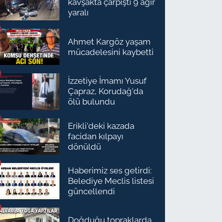
kavşakta çarpıştı 9 ağır
yaralı
Ahmet Kargöz yaşam
mücadelesini kaybetti
İzzetiye İmamı Yusuf
Çapraz, Korudağ'da
ölü bulundu
Erikli'deki kazada
facidan kılpayı
dönüldü
Haberimiz ses getirdi:
Belediye Meclis listesi
güncellendi
Doğduğu topraklarda