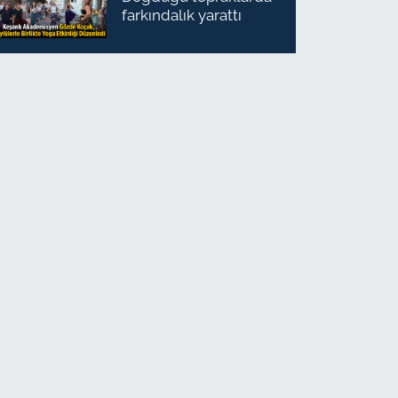
farkındalık yarattı