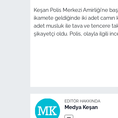
Keşan Polis Merkezi Amirliği’ne b
TÜRKİYE
ikamete geldiğinde iki adet camın k
adet musluk ile tava ve tencere tak
Bölge
şikayetçi oldu. Polis, olayla ilgili in
Güvenlik
Genel
Politika
Flaş Haber
Dış Haberler
EDITÖR HAKKINDA
Magazin
Medya Keşan