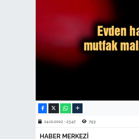
TARIM VE HAYVANCILIK
KÜLTÜR SANAT
RESMİ İLAN
SPOR
YAŞAM
EDİRNE
TEKİRDAĞ
KIRKLARELİ
24.10.2022 - 23:47
793
HABER MERKEZİ
ÇANAKKALE