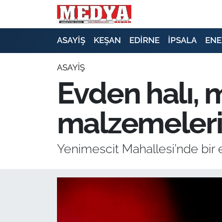
KEŞAN
ASAYİŞ
KEŞAN
EDİRNE
İPSALA
ENE
E-GAZETE
ASAYİŞ
Evden halı, 
ASAYİŞ
malzemeleri 
SİYASET
GÜNDEM
Yenimescit Mahallesi’nde bir e
EKONOMİ
SAĞLIK
EĞİTİM