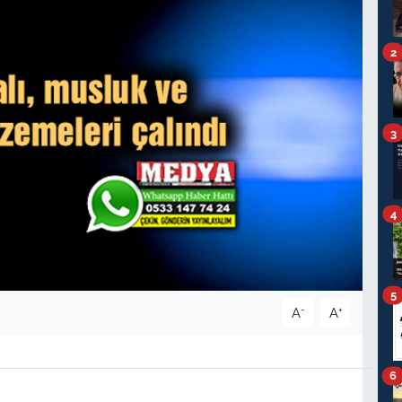
2
3
4
5
-
+
A
A
6