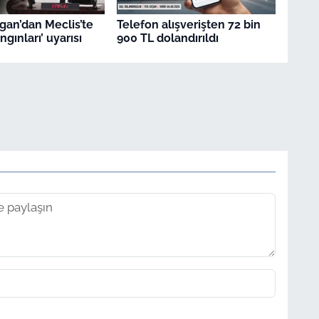
gan’dan Meclis’te
Telefon alışverişten 72 bin
gınları’ uyarısı
900 TL dolandırıldı