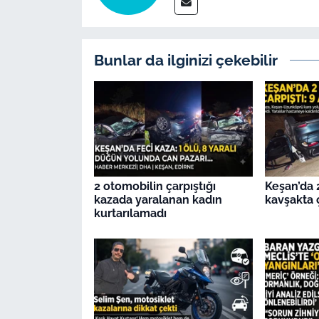
İş Dünyası
Bilim Teknoloji
Bunlar da ilginizi çekebilir
English News
Canlı Maç
Finans
Genel-A
2 otomobilin çarpıştığı
Keşan’da 
kazada yaralanan kadın
kavşakta ç
kurtarılamadı
Gündem-Eğitim