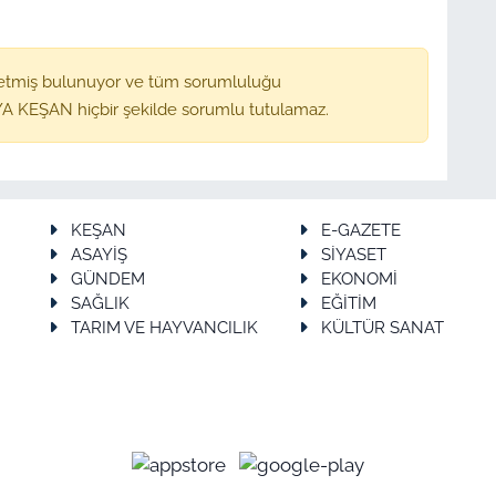
etmiş bulunuyor ve tüm sorumluluğu
A KEŞAN hiçbir şekilde sorumlu tutulamaz.
KEŞAN
E-GAZETE
ASAYİŞ
SİYASET
GÜNDEM
EKONOMİ
SAĞLIK
EĞİTİM
TARIM VE HAYVANCILIK
KÜLTÜR SANAT