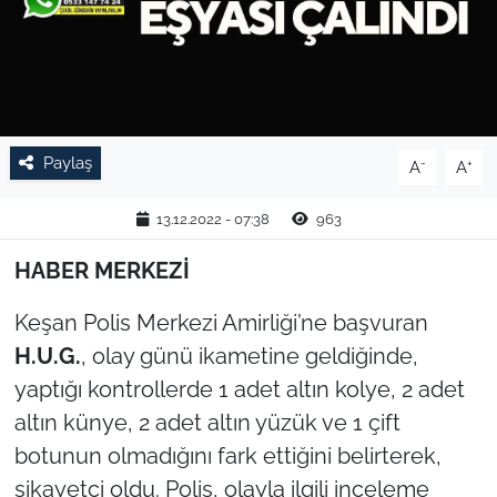
TARIM VE HAYVANCILIK
KÜLTÜR SANAT
RESMİ İLAN
Paylaş
-
+
A
A
SPOR
13.12.2022 - 07:38
963
YAŞAM
HABER MERKEZİ
Keşan Polis Merkezi Amirliği’ne başvuran
EDİRNE
H.U.G.
, olay günü ikametine geldiğinde,
TEKİRDAĞ
yaptığı kontrollerde 1 adet altın kolye, 2 adet
altın künye, 2 adet altın yüzük ve 1 çift
KIRKLARELİ
botunun olmadığını fark ettiğini belirterek,
şikayetçi oldu. Polis, olayla ilgili inceleme
ÇANAKKALE