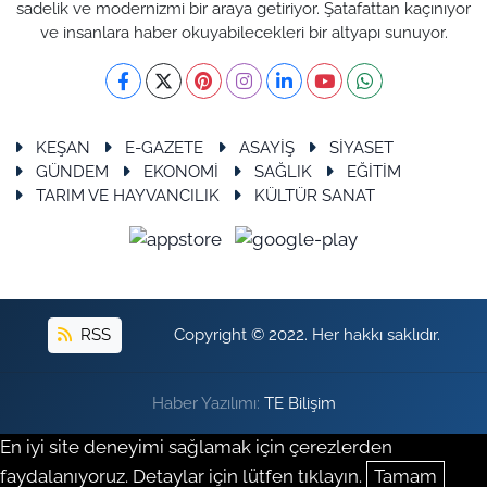
sadelik ve modernizmi bir araya getiriyor. Şatafattan kaçınıyor
ve insanlara haber okuyabilecekleri bir altyapı sunuyor.
KEŞAN
E-GAZETE
ASAYİŞ
SİYASET
GÜNDEM
EKONOMİ
SAĞLIK
EĞİTİM
TARIM VE HAYVANCILIK
KÜLTÜR SANAT
RSS
Copyright © 2022. Her hakkı saklıdır.
Haber Yazılımı:
TE Bilişim
En iyi site deneyimi sağlamak için çerezlerden
faydalanıyoruz. Detaylar için lütfen tıklayın.
Tamam