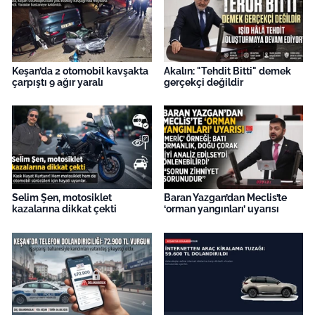
İş Dünyası
Bilim Teknoloji
Keşan’da 2 otomobil kavşakta
Akalın: "Tehdit Bitti" demek
English News
çarpıştı 9 ağır yaralı
gerçekçi değildir
Canlı Maç
Finans
Genel-A
Selim Şen, motosiklet
Baran Yazgan’dan Meclis’te
kazalarına dikkat çekti
‘orman yangınları’ uyarısı
Gündem-Eğitim