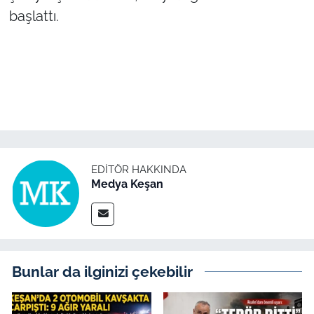
başlattı.
TÜRKİYE
Bölge
Güvenlik
Genel
EDITÖR HAKKINDA
Politika
Medya Keşan
Flaş Haber
Dış Haberler
Bunlar da ilginizi çekebilir
Magazin