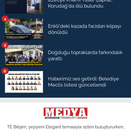
Korudağ'da ölü bulundu
4
Erikli'deki kazada facidan kılpayı
dönüldü
5
Doğduğu topraklarda farkındalık
yarattı
6
Haberimiz ses getirdi: Belediye
Meclis listesi güncellendi
TE Bilişim, yepyeni Elegant temasıyla sizleri buluştururken,