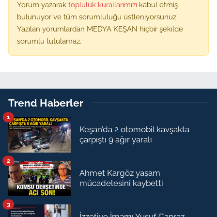
Yorum yazarak
topluluk kurallarımızı
kabul etmiş
bulunuyor ve tüm sorumluluğu üstleniyorsunuz.
Yazılan yorumlardan MEDYA KEŞAN hiçbir şekilde
sorumlu tutulamaz.
Trend Haberler
1
Keşan’da 2 otomobil kavşakta
çarpıştı 9 ağır yaralı
2
Ahmet Kargöz yaşam
mücadelesini kaybetti
3
İzzetiye İmamı Yusuf Çapraz,