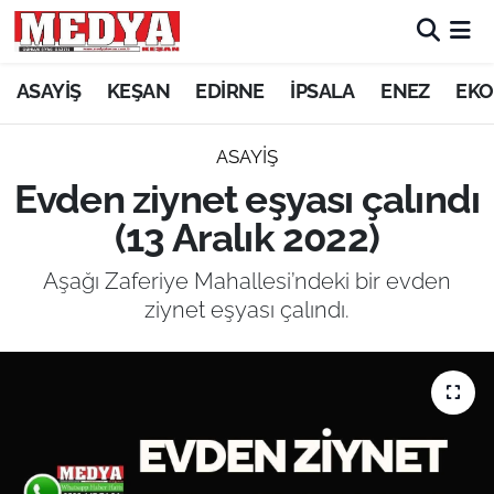
KEŞAN
ASAYİŞ
KEŞAN
EDİRNE
İPSALA
ENEZ
EKO
E-GAZETE
ASAYİŞ
Evden ziynet eşyası çalındı
ASAYİŞ
(13 Aralık 2022)
SİYASET
Aşağı Zaferiye Mahallesi’ndeki bir evden
ziynet eşyası çalındı.
GÜNDEM
EKONOMİ
SAĞLIK
EĞİTİM