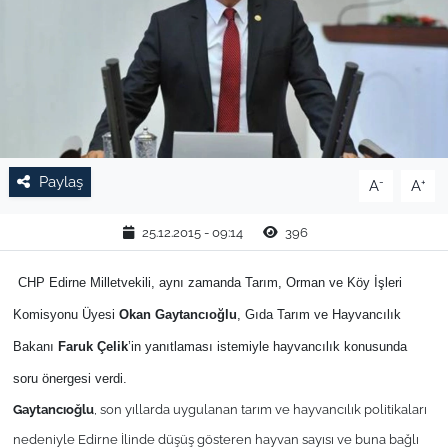
TARIM VE HAYVANCILIK
KÜLTÜR SANAT
RESMİ İLAN
Paylaş
-
+
A
A
SPOR
25.12.2015 - 09:14
396
YAŞAM
CHP Edirne Milletvekili, aynı zamanda Tarım, Orman ve Köy İşleri
EDİRNE
Komisyonu Üyesi
Okan Gaytancıoğlu
, Gıda Tarım ve Hayvancılık
TEKİRDAĞ
Bakanı
Faruk Çelik
’in yanıtlaması istemiyle hayvancılık konusunda
soru önergesi verdi.
KIRKLARELİ
Gaytancıoğlu
, son yıllarda uygulanan tarım ve hayvancılık politikaları
nedeniyle Edirne İlinde düşüş gösteren hayvan sayısı ve buna bağlı
ÇANAKKALE