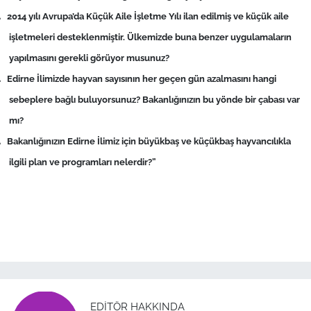
İş Dünyası
.
2014 yılı Avrupa’da Küçük Aile İşletme Yılı ilan edilmiş ve küçük aile
işletmeleri desteklenmiştir. Ülkemizde buna benzer uygulamaların
Bilim Teknoloji
yapılmasını gerekli görüyor musunuz?
English News
.
Edirne İlimizde hayvan sayısının her geçen gün azalmasını hangi
sebeplere bağlı buluyorsunuz? Bakanlığınızın bu yönde bir çabası var
Canlı Maç
mı?
.
Bakanlığınızın Edirne İlimiz için büyükbaş ve küçükbaş hayvancılıkla
Finans
ilgili plan ve programları nelerdir?”
Genel-A
Gündem-Eğitim
EDITÖR HAKKINDA