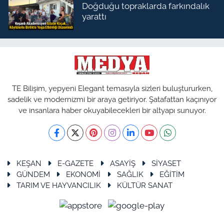
Doğduğu topraklarda farkındalık
yarattı
TE Bilişim, yepyeni Elegant temasıyla sizleri buluştururken,
sadelik ve modernizmi bir araya getiriyor. Şatafattan kaçınıyor
ve insanlara haber okuyabilecekleri bir altyapı sunuyor.
KEŞAN
E-GAZETE
ASAYİŞ
SİYASET
GÜNDEM
EKONOMİ
SAĞLIK
EĞİTİM
TARIM VE HAYVANCILIK
KÜLTÜR SANAT