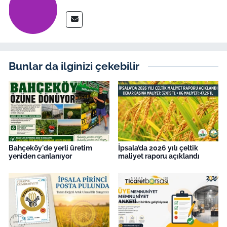
Bunlar da ilginizi çekebilir
Bahçeköy'de yerli üretim
İpsala’da 2026 yılı çeltik
yeniden canlanıyor
maliyet raporu açıklandı