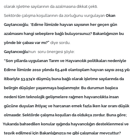
olarak işletme sayılarının da azalmasına dikkat çekti.
TÜRKİYE
Sektörde çalışma koşullarının da zorluğunu vurgulayan
Okan
Gaytancıoğlu
, “
Edirne İlimizde hayvan sayısının her geçen gün
Bölge
azalmasını hangi sebeplere bağlı buluyorsunuz? Bakanlığınızın bu
yönde bir çabası var mı?”
diye sordu.
Güvenlik
Gaytancıoğlu
’nun soru önergesi şöyle:
Genel
“Son yıllarda uygulanan Tarım ve Hayvancılık politikaları nedeniyle
Edirne İlimizde 2010 yılında 65.408 olantoplam hayvan sayısı 2015 yılı
Politika
itibariyle 53.974’e düşmüş buna bağlı olarak işletme sayılarında da
belirgin düşüşler yaşanmaya başlanmıştır. Bu durumun başlıca
Flaş Haber
nedeni tüm teknolojik gelişmelere rağmen hayvancılıkta insan
gücüne duyulan ihtiyaç ve harcanan emek fazla iken kar oranı düşük
Dış Haberler
olmasıdır. Sektörde çalışma koşulları da oldukça zordur. Buna göre;
Magazin
.
Yukarıda bahsedilen konular ışığında hayvancılığın desteklenmesi ve
teşvik edilmesi için Bakanlığınızca ne gibi çalışmalar mevcuttur?