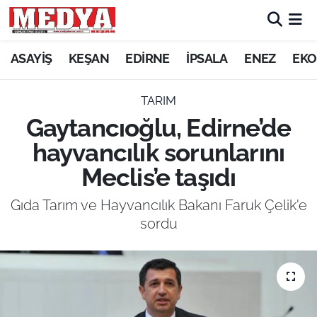
KEŞAN
ASAYİŞ
KEŞAN
EDİRNE
İPSALA
ENEZ
EKO
E-GAZETE
TARIM
Gaytancıoğlu, Edirne’de
ASAYİŞ
hayvancılık sorunlarını
SİYASET
Meclis’e taşıdı
GÜNDEM
Gıda Tarım ve Hayvancılık Bakanı Faruk Çelik'e
sordu
EKONOMİ
SAĞLIK
EĞİTİM