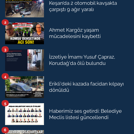
Keşan’da 2 otomobil kavşakta
çarpıştı 9 ağır yaralı
2
Ahmet Kargöz yaşam
mücadelesini kaybetti
3
İzzetiye İmamı Yusuf Çapraz,
Korudağ'da ölü bulundu
4
Erikli'deki kazada facidan kılpayı
dönüldü
5
Haberimiz ses getirdi: Belediye
Meclis listesi güncellendi
6