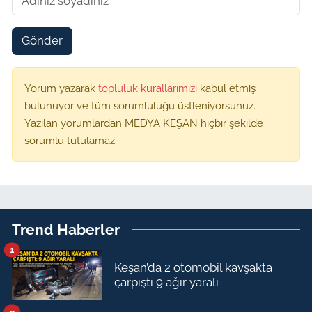
Gönder
Yorum yazarak
topluluk kurallarımızı
kabul etmiş
bulunuyor ve tüm sorumluluğu üstleniyorsunuz.
Yazılan yorumlardan MEDYA KEŞAN hiçbir şekilde
sorumlu tutulamaz.
Trend Haberler
1
Keşan’da 2 otomobil kavşakta
çarpıştı 9 ağır yaralı
2