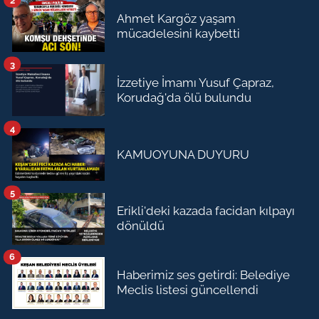
Ahmet Kargöz yaşam
mücadelesini kaybetti
3
İzzetiye İmamı Yusuf Çapraz,
Korudağ'da ölü bulundu
4
KAMUOYUNA DUYURU
5
Erikli'deki kazada facidan kılpayı
dönüldü
6
Haberimiz ses getirdi: Belediye
Meclis listesi güncellendi