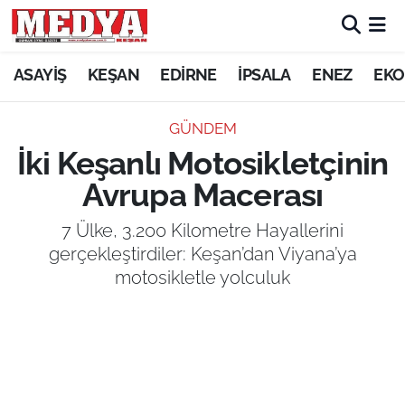
KEŞAN
ASAYİŞ
KEŞAN
EDİRNE
İPSALA
ENEZ
EKO
E-GAZETE
GÜNDEM
İki Keşanlı Motosikletçinin
ASAYİŞ
Avrupa Macerası
SİYASET
7 Ülke, 3.200 Kilometre Hayallerini
gerçekleştirdiler: Keşan’dan Viyana’ya
GÜNDEM
motosikletle yolculuk
EKONOMİ
SAĞLIK
EĞİTİM