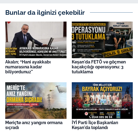
Bunlar da ilginizi çekebilir
Akalın; “Hani ayakkabı
Keşan'da FETÖ ve göçmen
numarasına kadar
kaçakçılığı operasyonu: 3
biliyordunuz"
tutuklama
Meriç’te anız yangını ormana
İYİ Parti İlçe Başkanları
sıçradı
Keşan'da toplandı