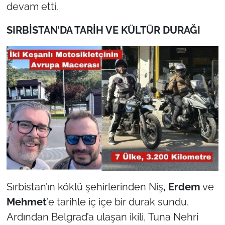
İş Dünyası
devam etti.
SIRBİSTAN’DA TARİH VE KÜLTÜR DURAĞI
Bilim Teknoloji
English News
Canlı Maç
Finans
Genel-A
Gündem-Eğitim
Sırbistan’ın köklü şehirlerinden Niş
, Erdem
ve
Mehmet
’e tarihle iç içe bir durak sundu.
Ardından Belgrad’a ulaşan ikili, Tuna Nehri