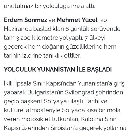
unutulmaz bir yolculuğa imza attı.
TÜRKİYE
Erdem Sönmez
ve
Mehmet Yücel
, 20
Haziran’da başladıkları 6 günlük serüvende
Bölge
tam 3.200 kilometre yol yaptı. 7 ülkeyi
Güvenlik
geçerek hem doğanın güzelliklerine hem
tarihin izlerine tanıklık ettiler.
Genel
YOLCULUK YUNANİSTAN İLE BAŞLADI
Politika
İkili, İpsala Sınır Kapısı’ndan Yunanistan’a giriş
Flaş Haber
yaparak Bulgaristan’ın Svilengrad şehrinden
geçip başkent Sofya’ya ulaştı. Tarihi ve
Dış Haberler
kültürel atmosferiyle Sofya’da kısa bir mola
veren motosiklet tutkunları, Kalotina Sınır
Magazin
Kapısı üzerinden Sırbistan’a geçerek yollarına