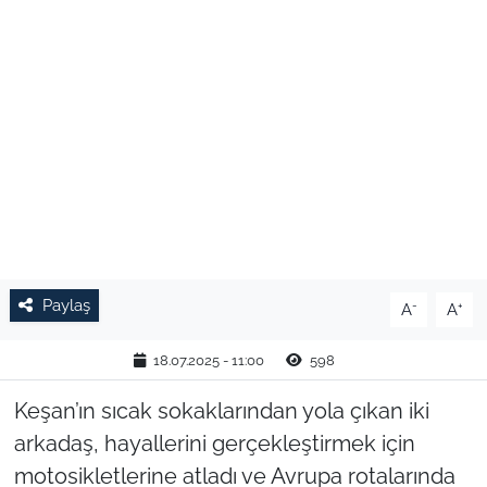
TARIM VE HAYVANCILIK
KÜLTÜR SANAT
RESMİ İLAN
SPOR
YAŞAM
Paylaş
-
+
A
A
EDİRNE
18.07.2025 - 11:00
598
TEKİRDAĞ
Keşan’ın sıcak sokaklarından yola çıkan iki
KIRKLARELİ
arkadaş, hayallerini gerçekleştirmek için
motosikletlerine atladı ve Avrupa rotalarında
ÇANAKKALE