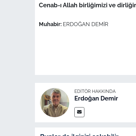
İş Dünyası
Cenab-ı Allah birliğimizi ve dirliğ
Bilim Teknoloji
Muhabir:
ERDOĞAN DEMİR
English News
Canlı Maç
Finans
Genel-A
EDITÖR HAKKINDA
Gündem-Eğitim
Erdoğan Demir