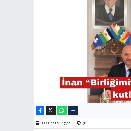
TARIM VE HAYVANCILIK
KÜLTÜR SANAT
RESMİ İLAN
SPOR
YAŞAM
EDİRNE
TEKİRDAĞ
KIRKLARELİ
31.12.2025 - 17:50
31
ÇANAKKALE