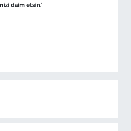
imizi daim etsin
."