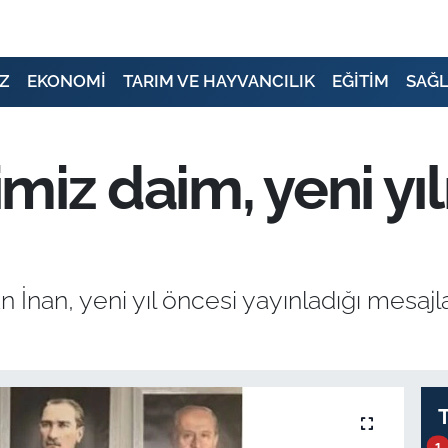
Z
EKONOMİ
TARIM VE HAYVANCILIK
EĞİTİM
SAĞL
ğimiz daim, yeni yı
nan, yeni yıl öncesi yayınladığı mesajla 2
1