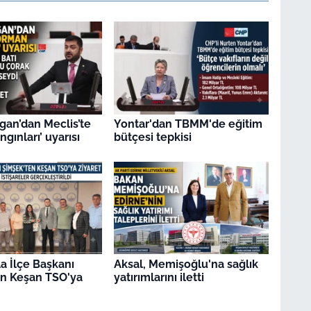
gan’dan Meclis’te
Yontar'dan TBMM'de eğitim
gınları’ uyarısı
bütçesi tepkisi
a İlçe Başkanı
Aksal, Memişoğlu'na sağlık
en Keşan TSO'ya
yatırımlarını iletti