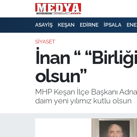
KEŞAN
ASAYİŞ
KEŞAN
EDİRNE
İPSALA
ENE
E-GAZETE
SİYASET
İnan “ “Birli
ASAYİŞ
olsun”
SİYASET
GÜNDEM
MHP Keşan İlçe Başkanı Adnan İ
daim yeni yılımız kutlu olsun
EKONOMİ
SAĞLIK
EĞİTİM