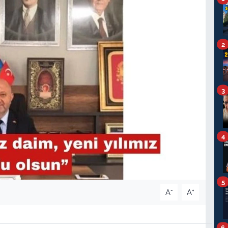
2
3
4
5
-
+
A
A
6