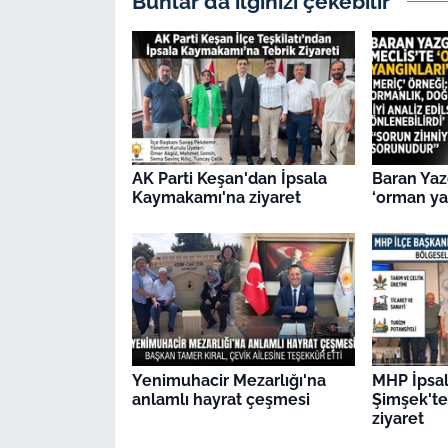
Bunlar da ilginizi çekebilir
AK Parti Keşan'dan İpsala
Baran Yaz
Kaymakamı'na ziyaret
‘orman yan
Yenimuhacir Mezarlığı'na
MHP İpsal
anlamlı hayrat çeşmesi
Şimşek't
ziyaret