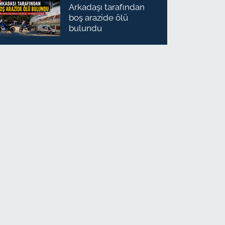
Arkadaşı tarafından
boş arazide ölü
bulundu