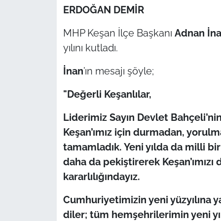
​ERDOĞAN DEMİR
TÜRKİYE
MHP Keşan İlçe Başkanı
Adnan İn
yılını kutladı.
Bölge
İnan
’ın mesajı şöyle;
Güvenlik
"Değerli Keşanlılar,
Genel
​Liderimiz Sayın Devlet Bahçeli’ni
Politika
Keşan’ımız için durmadan, yorulm
tamamladık. Yeni yılda da milli bi
Flaş Haber
daha da pekiştirerek Keşan’ımızı 
Dış Haberler
kararlılığındayız.
​Cumhuriyetimizin yeni yüzyılına ya
Magazin
diler; tüm hemşehrilerimin yeni yıl