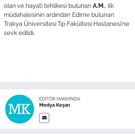
olan ve hayati tehlikesi bulunan
A.M.
, ilk
müdahalesinin ardından Edirne bulunan
TÜRKİYE
Trakya Üniversitesi Tıp Fakültesi Hastanesi’ne
Bölge
sevk edildi.
Güvenlik
Genel
Politika
Flaş Haber
EDITÖR HAKKINDA
Medya Keşan
Dış Haberler
Magazin