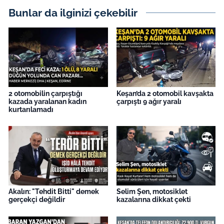
İş Dünyası
Bunlar da ilginizi çekebilir
Bilim Teknoloji
English News
Canlı Maç
2 otomobilin çarpıştığı
Keşan’da 2 otomobil kavşakta
kazada yaralanan kadın
çarpıştı 9 ağır yaralı
Finans
kurtarılamadı
Genel-A
Gündem-Eğitim
Akalın: "Tehdit Bitti" demek
Selim Şen, motosiklet
gerçekçi değildir
kazalarına dikkat çekti