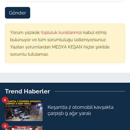
Gönder
Yorum yazarak
topluluk kurallarımızı
kabul etmiş
bulunuyor ve tüm sorumluluğu üstleniyorsunuz.
Yazılan yorumlardan MEDYA KEŞAN hiçbir şekilde
sorumlu tutulamaz.
Trend Haberler
1
Keşan’da 2 otomobil kavşakta
çarpıştı 9 ağır yaralı
2