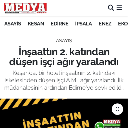
KEŞAN
ASAYİŞ
KEŞAN
EDİRNE
İPSALA
ENEZ
EKO
E-GAZETE
ASAYİŞ
İnşaattın 2. katından
ASAYİŞ
düşen işçi ağır yaralandı
SİYASET
Keşan’da, bir hotel inşaatının 2. katındaki
iskelesinden düşen işçi A.M., ağır yaralandı. İlk
GÜNDEM
müdahalesinin ardından Edirne'ye sevk edildi.
EKONOMİ
SAĞLIK
EĞİTİM