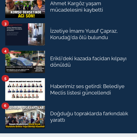
Ahmet Kargöz yaşam
mücadelesini kaybetti
3
İzzetiye İmamı Yusuf Çapraz,
Korudağ'da ölü bulundu
4
Erikli'deki kazada facidan kılpayı
dönüldü
5
Haberimiz ses getirdi: Belediye
Meclis listesi güncellendi
6
Doğduğu topraklarda farkındalık
yarattı