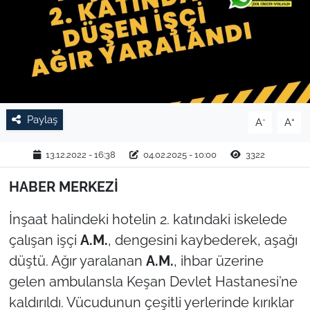
TARIM VE HAYVANCILIK
KÜLTÜR SANAT
RESMİ İLAN
Paylaş
-
+
A
A
SPOR
13.12.2022 - 16:38
04.02.2025 - 10:00
3322
YAŞAM
HABER MERKEZİ
EDİRNE
İnşaat halindeki hotelin 2. katındaki iskelede
TEKİRDAĞ
çalışan işçi
A.M.
, dengesini kaybederek, aşağı
düştü. Ağır yaralanan
A.M.
, ihbar üzerine
KIRKLARELİ
gelen ambulansla Keşan Devlet Hastanesi’ne
kaldırıldı. Vücudunun çeşitli yerlerinde kırıklar
ÇANAKKALE