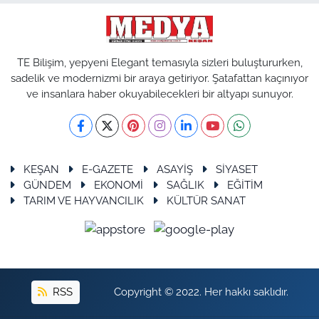
TE Bilişim, yepyeni Elegant temasıyla sizleri buluştururken,
sadelik ve modernizmi bir araya getiriyor. Şatafattan kaçınıyor
ve insanlara haber okuyabilecekleri bir altyapı sunuyor.
KEŞAN
E-GAZETE
ASAYİŞ
SİYASET
GÜNDEM
EKONOMİ
SAĞLIK
EĞİTİM
TARIM VE HAYVANCILIK
KÜLTÜR SANAT
RSS
Copyright © 2022. Her hakkı saklıdır.