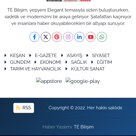
TE Bilişim, yepyeni Elegant temasıyla sizleri buluştururken,
sadelik ve modernizmi bir araya getiriyor. Şatafattan kaçınıyor
ve insanlara haber okuyabilecekleri bir altyapı sunuyor.
KEŞAN
E-GAZETE
ASAYİŞ
SİYASET
GÜNDEM
EKONOMİ
SAĞLIK
EĞİTİM
TARIM VE HAYVANCILIK
KÜLTÜR SANAT
RSS
Copyright © 2022. Her hakkı saklıdır.
Haber Yazılımı:
TE Bilişim