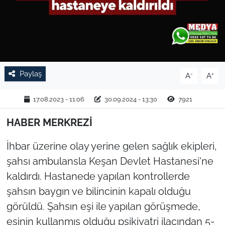
TARIM VE HAYVANCILIK
KÜLTÜR SANAT
RESMİ İLAN
Paylaş
-
+
A
A
SPOR
17.08.2023 - 11:06
30.09.2024 - 13:30
7921
YAŞAM
HABER MERKREZİ
İhbar üzerine olay yerine gelen sağlık ekipleri,
EDİRNE
şahsı ambulansla Keşan Devlet Hastanesi'ne
TEKİRDAĞ
kaldırdı. Hastanede yapılan kontrollerde
şahsın baygın ve bilincinin kapalı olduğu
KIRKLARELİ
görüldü. Şahsın eşi ile yapılan görüşmede,
eşinin kullanmış olduğu psikiyatri ilacından 5-
ÇANAKKALE