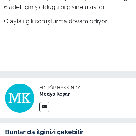
6 adet içmiş olduğu bilgisine ulaşıldı.
TÜRKİYE
Olayla ilgili soruşturma devam ediyor.
Bölge
Güvenlik
Genel
Politika
EDITÖR HAKKINDA
Flaş Haber
Medya Keşan
Dış Haberler
Magazin
Bunlar da ilginizi çekebilir