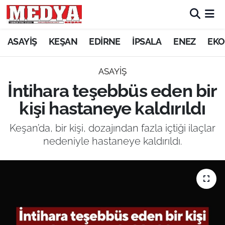
KEŞAN
ASAYİŞ
KEŞAN
EDİRNE
İPSALA
ENEZ
EKO
E-GAZETE
ASAYİŞ
İntihara teşebbüs eden bir
ASAYİŞ
kişi hastaneye kaldırıldı
SİYASET
Keşan’da, bir kişi, dozajından fazla içtiği ilaçlar
nedeniyle hastaneye kaldırıldı.
GÜNDEM
EKONOMİ
SAĞLIK
EĞİTİM