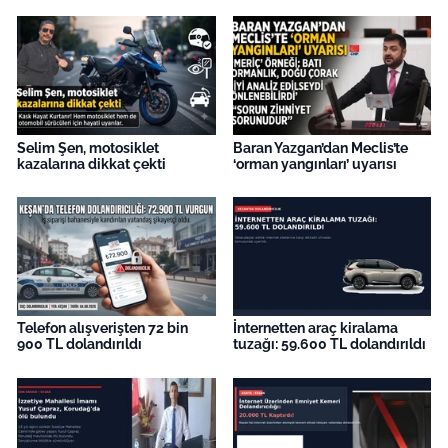
İş Dünyası
Bilim Teknoloji
English News
Selim Şen, motosiklet
Baran Yazgan’dan Meclis’te
Canlı Maç
kazalarına dikkat çekti
‘orman yangınları’ uyarısı
Finans
Genel-A
Gündem-Eğitim
Telefon alışverişten 72 bin
İnternetten araç kiralama
900 TL dolandırıldı
tuzağı: 59.600 TL dolandırıldı