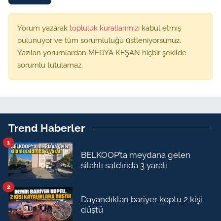
Yorum yazarak
topluluk kurallarımızı
kabul etmiş
bulunuyor ve tüm sorumluluğu üstleniyorsunuz.
Yazılan yorumlardan MEDYA KEŞAN hiçbir şekilde
sorumlu tutulamaz.
Trend Haberler
1
BELKOOP’ta meydana gelen
silahlı saldırıda 3 yaralı
2
Dayandıkları bariyer koptu 2 kişi
düştü