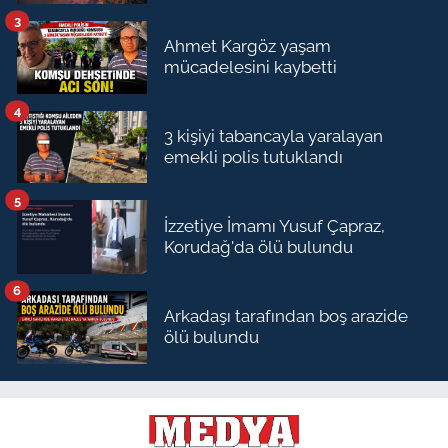
3
Ahmet Kargöz yaşam
mücadelesini kaybetti
4
3 kişiyi tabancayla yaralayan
emekli polis tutuklandı
5
İzzetiye İmamı Yusuf Çapraz,
Korudağ'da ölü bulundu
6
Arkadaşı tarafından boş arazide
ölü bulundu