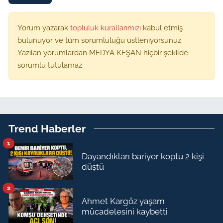
Yorum yazarak
topluluk kurallarımızı
kabul etmiş
bulunuyor ve tüm sorumluluğu üstleniyorsunuz.
Yazılan yorumlardan MEDYA KEŞAN hiçbir şekilde
sorumlu tutulamaz.
Trend Haberler
1
Dayandıkları bariyer koptu 2 kişi
düştü
2
Ahmet Kargöz yaşam
mücadelesini kaybetti