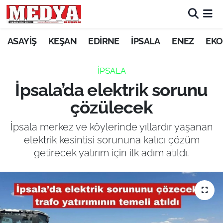
KEŞAN
ASAYİŞ
KEŞAN
EDİRNE
İPSALA
ENEZ
EKO
E-GAZETE
İPSALA
İpsala’da elektrik sorunu
ASAYİŞ
çözülecek
SİYASET
İpsala merkez ve köylerinde yıllardır yaşanan
elektrik kesintisi sorununa kalıcı çözüm
GÜNDEM
getirecek yatırım için ilk adım atıldı.
EKONOMİ
SAĞLIK
EĞİTİM