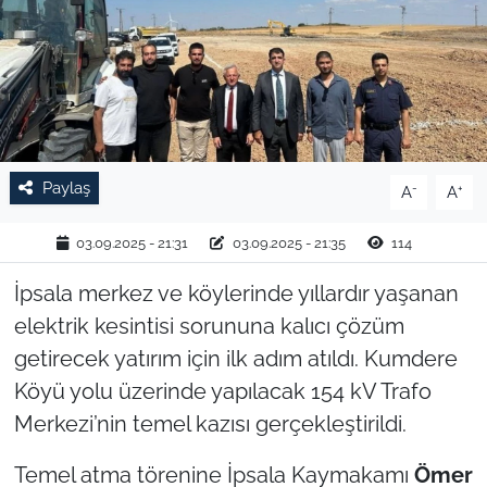
TARIM VE HAYVANCILIK
KÜLTÜR SANAT
RESMİ İLAN
Paylaş
-
+
A
A
SPOR
03.09.2025 - 21:31
03.09.2025 - 21:35
114
YAŞAM
İpsala merkez ve köylerinde yıllardır yaşanan
EDİRNE
elektrik kesintisi sorununa kalıcı çözüm
getirecek yatırım için ilk adım atıldı. Kumdere
TEKİRDAĞ
Köyü yolu üzerinde yapılacak 154 kV Trafo
Merkezi’nin temel kazısı gerçekleştirildi.
KIRKLARELİ
Temel atma törenine İpsala Kaymakamı
Ömer
ÇANAKKALE