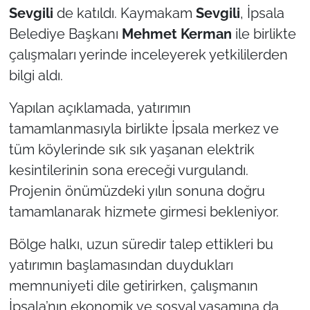
Sevgili
de katıldı. Kaymakam
Sevgili
, İpsala
Belediye Başkanı
Mehmet Kerman
ile birlikte
TÜRKİYE
çalışmaları yerinde inceleyerek yetkililerden
Bölge
bilgi aldı.
Güvenlik
Yapılan açıklamada, yatırımın
tamamlanmasıyla birlikte İpsala merkez ve
Genel
tüm köylerinde sık sık yaşanan elektrik
kesintilerinin sona ereceği vurgulandı.
Politika
Projenin önümüzdeki yılın sonuna doğru
Flaş Haber
tamamlanarak hizmete girmesi bekleniyor.
Bölge halkı, uzun süredir talep ettikleri bu
Dış Haberler
yatırımın başlamasından duydukları
Magazin
memnuniyeti dile getirirken, çalışmanın
İpsala’nın ekonomik ve sosyal yaşamına da