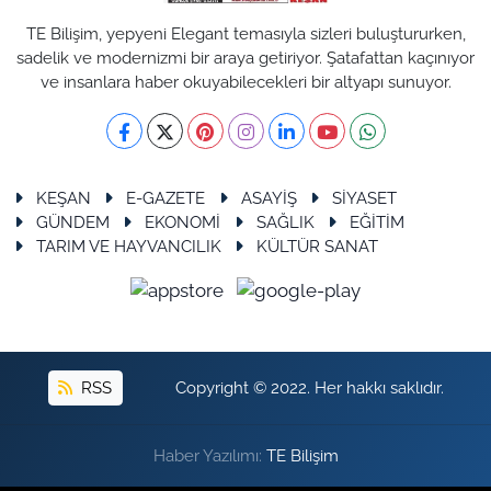
TE Bilişim, yepyeni Elegant temasıyla sizleri buluştururken,
sadelik ve modernizmi bir araya getiriyor. Şatafattan kaçınıyor
ve insanlara haber okuyabilecekleri bir altyapı sunuyor.
KEŞAN
E-GAZETE
ASAYİŞ
SİYASET
GÜNDEM
EKONOMİ
SAĞLIK
EĞİTİM
TARIM VE HAYVANCILIK
KÜLTÜR SANAT
RSS
Copyright © 2022. Her hakkı saklıdır.
Haber Yazılımı:
TE Bilişim