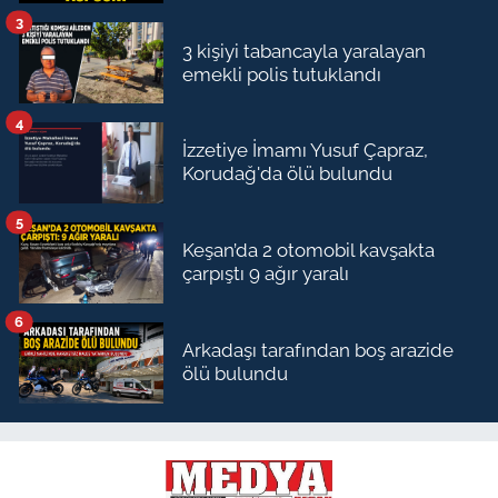
3
3 kişiyi tabancayla yaralayan
emekli polis tutuklandı
4
İzzetiye İmamı Yusuf Çapraz,
Korudağ'da ölü bulundu
5
Keşan’da 2 otomobil kavşakta
çarpıştı 9 ağır yaralı
6
Arkadaşı tarafından boş arazide
ölü bulundu