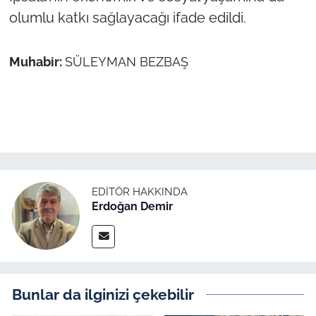
İş Dünyası
olumlu katkı sağlayacağı ifade edildi.
Bilim Teknoloji
Muhabir:
SÜLEYMAN BEZBAŞ
English News
Canlı Maç
Finans
Genel-A
EDITÖR HAKKINDA
Erdoğan Demir
Gündem-Eğitim
Bunlar da ilginizi çekebilir