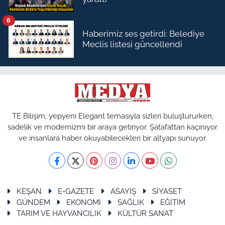
6
Haberimiz ses getirdi: Belediye
Meclis listesi güncellendi
TE Bilişim, yepyeni Elegant temasıyla sizleri buluştururken,
sadelik ve modernizmi bir araya getiriyor. Şatafattan kaçınıyor
ve insanlara haber okuyabilecekleri bir altyapı sunuyor.
KEŞAN
E-GAZETE
ASAYİŞ
SİYASET
GÜNDEM
EKONOMİ
SAĞLIK
EĞİTİM
TARIM VE HAYVANCILIK
KÜLTÜR SANAT