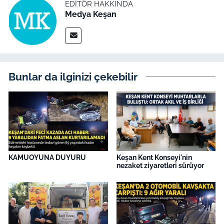
İş Dünyası
EDITÖR HAKKINDA
Medya Keşan
Bilim Teknoloji
English News
Bunlar da ilginizi çekebilir
Canlı Maç
Finans
Genel-A
Gündem-Eğitim
KAMUOYUNA DUYURU
Keşan Kent Konseyi'nin
nezaket ziyaretleri sürüyor