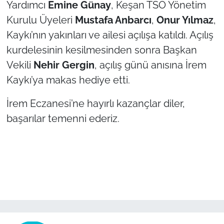
Yardımcı
Emine Günay
, Keşan TSO Yönetim
Kurulu Üyeleri
Mustafa Anbarcı
,
Onur Yılmaz
,
TÜRKİYE
Kaykı’nın yakınları ve ailesi açılışa katıldı. Açılış
kurdelesinin kesilmesinden sonra Başkan
Bölge
Vekili
Nehir Gergin
, açılış günü anısına İrem
Güvenlik
Kaykı’ya makas hediye etti.
Genel
İrem Eczanesi’ne hayırlı kazançlar diler,
başarılar temenni ederiz.
Politika
Flaş Haber
Dış Haberler
Magazin