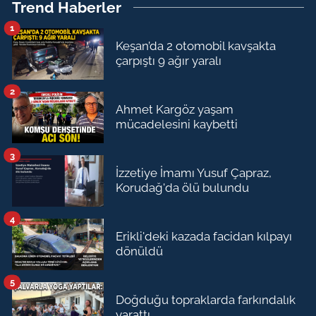
Trend Haberler
1
Keşan’da 2 otomobil kavşakta
çarpıştı 9 ağır yaralı
2
Ahmet Kargöz yaşam
mücadelesini kaybetti
3
İzzetiye İmamı Yusuf Çapraz,
Korudağ'da ölü bulundu
4
Erikli'deki kazada facidan kılpayı
dönüldü
5
Doğduğu topraklarda farkındalık
yarattı