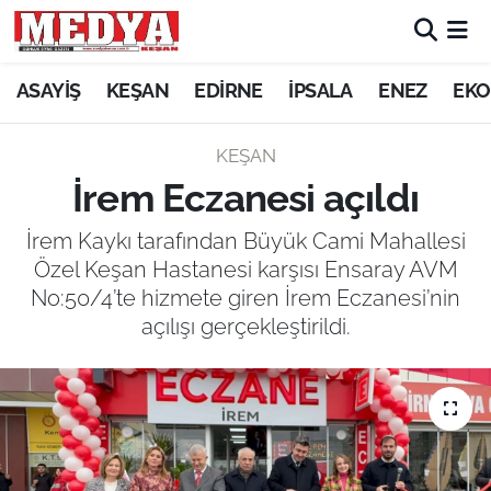
KEŞAN
ASAYİŞ
KEŞAN
EDİRNE
İPSALA
ENEZ
EKO
E-GAZETE
KEŞAN
İrem Eczanesi açıldı
ASAYİŞ
İrem Kaykı tarafından Büyük Cami Mahallesi
SİYASET
Özel Keşan Hastanesi karşısı Ensaray AVM
No:50/4’te hizmete giren İrem Eczanesi’nin
GÜNDEM
açılışı gerçekleştirildi.
EKONOMİ
SAĞLIK
EĞİTİM