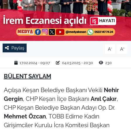
TARIM VE HAYVANCILIK
KÜLTÜR SANAT
RESMİ İLAN
Paylaş
-
+
A
A
SPOR
17.02.2024 - 09:07
04.03.2025 - 20:30
230
YAŞAM
BÜLENT SAYLAM
EDİRNE
Açılışa Keşan Belediye Başkanı Vekili
Nehir
Gergin
, CHP Keşan İlçe Başkanı
Anıl Çakır
,
TEKİRDAĞ
CHP Keşan Belediye Başkan Adayı Op. Dr.
KIRKLARELİ
Mehmet Özcan
, TOBB Edirne Kadın
Girişimciler Kurulu İcra Komitesi Başkan
ÇANAKKALE