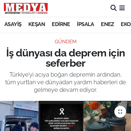
KEŞAN
ASAYİŞ
KEŞAN
EDİRNE
İPSALA
ENEZ
EKO
E-GAZETE
GÜNDEM
İş dünyası da deprem için
ASAYİŞ
seferber
SİYASET
Türkiye’yi acıya boğan depremin ardından,
tüm yurttan ve dünyadan yardım haberleri de
GÜNDEM
gelmeye devam ediyor.
EKONOMİ
SAĞLIK
EĞİTİM