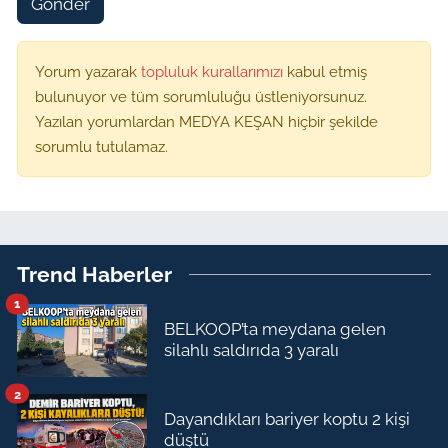
Gönder
Yorum yazarak
topluluk kurallarımızı
kabul etmiş
bulunuyor ve tüm sorumluluğu üstleniyorsunuz.
Yazılan yorumlardan MEDYA KEŞAN hiçbir şekilde
sorumlu tutulamaz.
Trend Haberler
1
BELKOOP’ta meydana gelen
silahlı saldırıda 3 yaralı
2
Dayandıkları bariyer koptu 2 kişi
düştü