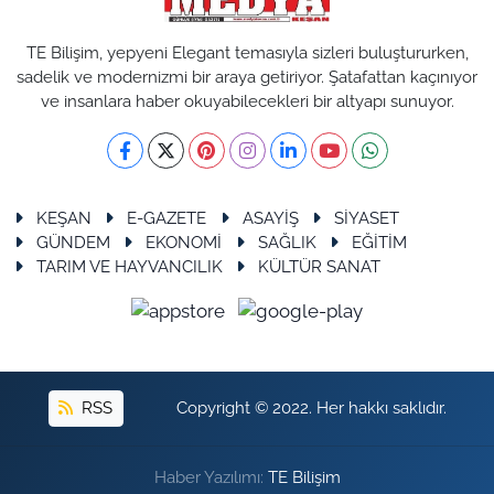
TE Bilişim, yepyeni Elegant temasıyla sizleri buluştururken,
sadelik ve modernizmi bir araya getiriyor. Şatafattan kaçınıyor
ve insanlara haber okuyabilecekleri bir altyapı sunuyor.
KEŞAN
E-GAZETE
ASAYİŞ
SİYASET
GÜNDEM
EKONOMİ
SAĞLIK
EĞİTİM
TARIM VE HAYVANCILIK
KÜLTÜR SANAT
RSS
Copyright © 2022. Her hakkı saklıdır.
Haber Yazılımı:
TE Bilişim