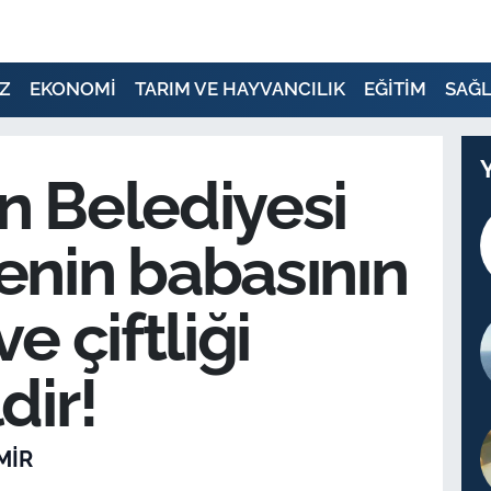
Z
EKONOMİ
TARIM VE HAYVANCILIK
EĞİTİM
SAĞL
n Belediyesi
enin babasının
ve çiftliği
dir!
MIR