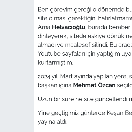
Ben görevim gereği o dönemde bun
site olması gerektiğini hatırlatmam
Ama
Helvacıoğlu
, burada beraber 
dinleyerek, sitede eskiye dönük ne b
almadı ve maalesef silindi. Bu ara
Youtube sayfaları için yaptığım uyar
kurtarmıştım.
2024 yılı Mart ayında yapılan yere
başkanlığına
Mehmet Özcan
seçild
Uzun bir süre ne site güncellendi ne
Yine geçtiğimiz günlerde Keşan Bele
yayına aldı.