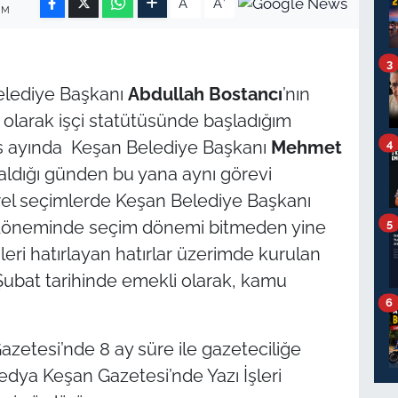
A
A
IM
3
Belediye Başkanı
Abdullah Bostancı
’nın
 olarak işçi statütüsünde başladığım
4
os ayında Keşan Belediye Başkanı
Mehmet
 aldığı günden bu yana aynı görevi
erel seçimlerde Keşan Belediye Başkanı
5
döneminde seçim dönemi bitmeden yine
leri hatırlayan hatırlar üzerimde kurulan
Şubat tarihinde emekli olarak, kamu
6
zetesi’nde 8 ay süre ile gazeteciliğe
dya Keşan Gazetesi’nde Yazı İşleri