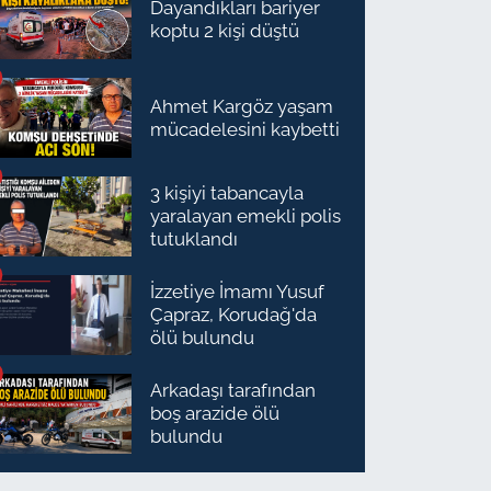
Dayandıkları bariyer
koptu 2 kişi düştü
Ahmet Kargöz yaşam
mücadelesini kaybetti
3 kişiyi tabancayla
yaralayan emekli polis
tutuklandı
İzzetiye İmamı Yusuf
Çapraz, Korudağ'da
ölü bulundu
Arkadaşı tarafından
boş arazide ölü
bulundu