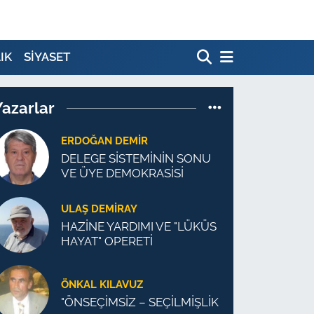
IK
SİYASET
Yazarlar
ERDOĞAN DEMIR
DELEGE SİSTEMİNİN SONU
VE ÜYE DEMOKRASİSİ
ULAŞ DEMİRAY
HAZİNE YARDIMI VE "LÜKÜS
HAYAT" OPERETİ
ÖNKAL KILAVUZ
"ÖNSEÇİMSİZ – SEÇİLMİŞLİK