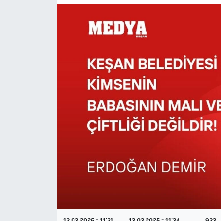
TARIM VE HAYVANCILIK
KÜLTÜR SANAT
RESMİ İLAN
SPOR
YAŞAM
EDİRNE
TEKİRDAĞ
KIRKLARELİ
ÇANAKKALE
13.03.2025 - 11:31
13.03.2025 - 11:34
933