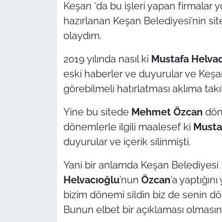
Keşan ‘da bu işleri yapan firmalar y
hazırlanan Keşan Belediyesi’nin si
olaydım.
2019 yılında nasıl ki
Mustafa Helvac
eski haberler ve duyurular ve Keşanl
görebilmeli hatırlatması aklıma takıl
Yine bu sitede
Mehmet Özcan
döne
dönemlerle ilgili maalesef ki
Musta
duyurular ve içerik silinmişti.
Yani bir anlamda Keşan Belediyesi Ba
Helvacıoğlu
’nun
Özcan
’a yaptığın
bizim dönemi sildin biz de senin dö
Bunun elbet bir açıklaması olmasın