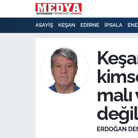
KEŞAN
ASAYİŞ
KEŞAN
EDİRNE
İPSALA
ENE
E-GAZETE
Keşa
ASAYİŞ
kims
SİYASET
GÜNDEM
malı 
EKONOMİ
değil
SAĞLIK
ERDOĞAN DE
EĞİTİM