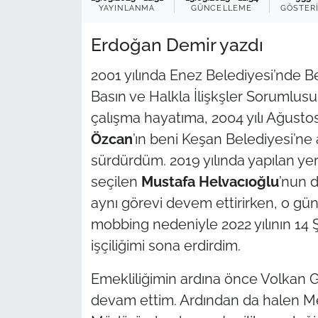
YAYINLANMA
GÜNCELLEME
GÖSTER
TÜRKİYE
Erdoğan Demir yazdı
Bölge
2001 yılında Enez Belediyesi’nde 
Basın ve Halkla İlişkşler Sorumlusu
Güvenlik
çalışma hayatıma, 2004 yılı Ağust
Özcan
’ın beni Keşan Belediyesi’ne
Genel
sürdürdüm. 2019 yılında yapılan y
Politika
seçilen
Mustafa Helvacıoğlu
’nun 
aynı görevi devem ettirirken, o gün
Flaş Haber
mobbing nedeniyle 2022 yılının 14 
işçiliğimi sona erdirdim.
Dış Haberler
Emekliliğimin ardına önce Volkan Ga
Magazin
devam ettim. Ardından da halen Me