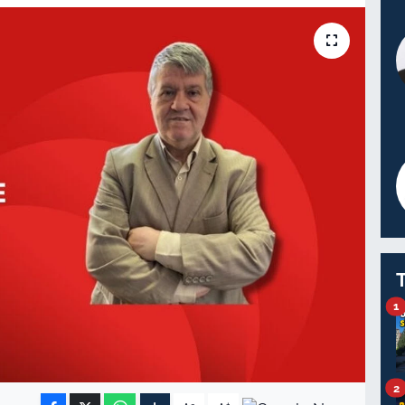
1
2
-
+