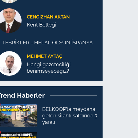
CENGİZHAN AKTAN
Kent Belleği
TEBRİKLER … HELAL OLSUN İSPANYA
MEHMET AYTAÇ
Hangi gazeteciliği
benimseyeceğiz?
Trend Haberler
BELKOOP’ta meydana
gelen silahlı saldırıda 3
yaralı