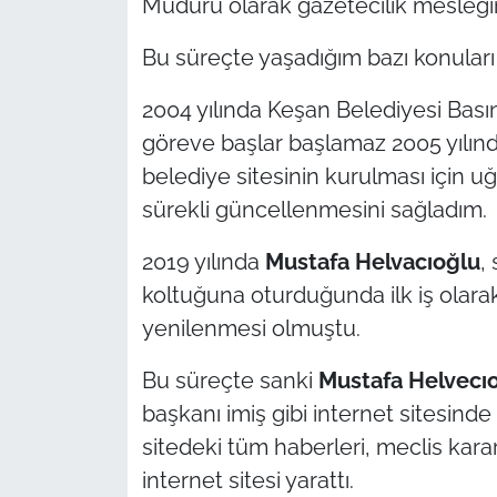
Müdürü olarak gazetecilik mesleğ
İş Dünyası
Bu süreçte yaşadığım bazı konuları
Bilim Teknoloji
2004 yılında Keşan Belediyesi Basın
English News
göreve başlar başlamaz 2005 yılınd
belediye sitesinin kurulması için u
Canlı Maç
sürekli güncellenmesini sağladım.
Finans
2019 yılında
Mustafa Helvacıoğlu
,
Genel-A
koltuğuna oturduğunda ilk iş olarak
yenilenmesi olmuştu.
Gündem-Eğitim
Bu süreçte sanki
Mustafa Helvec
ı
başkanı imiş gibi internet sitesi
sitedeki tüm haberleri, meclis kararla
internet sitesi yarattı.