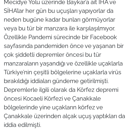
Mecidye Yolu üzerinde Baykar’a ait İHA ve
İş Dünyası
SİHA’lar her gün bu uçuşları yapıyorlar da
Bilim Teknoloji
neden bugüne kadar bunları görmüyorlar
veya bu tür bir manzara ile karşılaşılmıyor.
English News
Özellikle Pandemi sürecinde bir Facebook
sayfasında pandemiden önce ve yaşanan bir
Canlı Maç
çok şiddetli depremler öncesi bu tür
Finans
manzaraların yaşandığı ve özellikle uçaklarla
Türkiye’nin çeşitli bölgelerine uçaklarla virüs
Genel-A
bırakıldığı iddiaları gündeme getirilmişti.
Depremlerle ilgili olarak da Körfez depremi
Gündem-Eğitim
öncesi Kocaeli Körfezi ve Çanakkale
bölgelerinde yine uçakların körfez ve
Çanakkale üzerinden alçak uçuş yaptıkları da
iddia edilmişti.