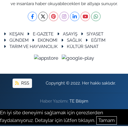
ve insanlara haber okuyabilecekleri bir altyapı sunuyor.
KEŞAN
E-GAZETE
ASAYİŞ
SİYASET
GÜNDEM
EKONOMİ
SAĞLIK
EĞİTİM
TARIM VE HAYVANCILIK
KÜLTÜR SANAT
RSS
Copyright © 2022. Her hakkı saklıdır.
Haber Yazılımı:
TE Bilişim
En iyi site deneyimi sağlamak için çerezlerden
faydalanıyoruz. Detaylar için lütfen tıklayın.
Tamam