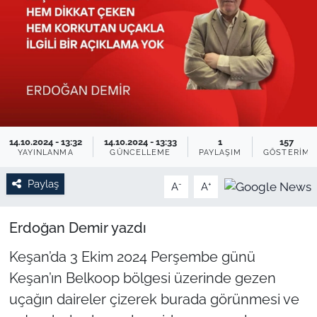
TARIM VE HAYVANCILIK
KÜLTÜR SANAT
RESMİ İLAN
SPOR
14.10.2024 - 13:32
14.10.2024 - 13:33
1
157
YAYINLANMA
GÜNCELLEME
PAYLAŞIM
GÖSTERIM
YAŞAM
Paylaş
-
+
A
A
EDİRNE
Erdoğan Demir yazdı
TEKİRDAĞ
Keşan’da 3 Ekim 2024 Perşembe günü
Keşan’ın Belkoop bölgesi üzerinde gezen
KIRKLARELİ
uçağın daireler çizerek burada görünmesi ve
ÇANAKKALE