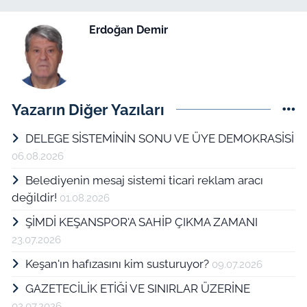
Erdoğan Demir
Yazarın Diğer Yazıları
DELEGE SİSTEMİNİN SONU VE ÜYE DEMOKRASİSİ
06.08.2026
Belediyenin mesaj sistemi ticari reklam aracı
değildir!
01.08.2026
ŞİMDİ KEŞANSPOR'A SAHİP ÇIKMA ZAMANI
23.07.2026
Keşan'ın hafızasını kim susturuyor?
09.07.2026
GAZETECİLİK ETİĞİ VE SINIRLAR ÜZERİNE
02.07.2026