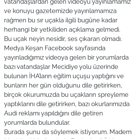
vatandaşlardan gelen videoyu yayınlamamız
ve konuyu gazetemizde yayınlamamıza
TÜRKİYE
rağmen bu sır uçakla ilgili bugüne kadar
herhangi bir yetkiliden açıklama gelmedi.
Bölge
Bu uçak neyin nesidir, ses çıkaran olmadı.
Güvenlik
Medya Keşan Facebook sayfasında
yayınladığımız videoya gelen bir yorumlarda
Genel
bazı vatandaşlar Mecidiye yolu üzerinde
bulunan İHA’ların eğitim uçuşu yaptığını ve
Politika
bunların her gün olduğunu dile getirirken,
Flaş Haber
birçok okurumuzda bu uçakların spreyleme
yaptıklarını dile getirirken, bazı okurlarımızda
Dış Haberler
Audi reklamı yapıldığını dile getiren
yorumlarda bulundular.
Magazin
Burada şunu da söylemek istiyorum. Madem