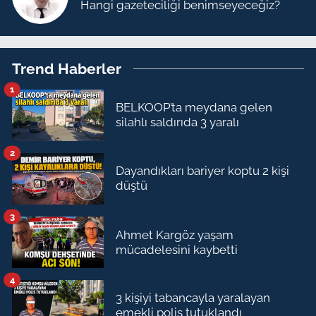
Hangi gazeteciliği benimseyeceğiz?
Trend Haberler
1
BELKOOP’ta meydana gelen
silahlı saldırıda 3 yaralı
2
Dayandıkları bariyer koptu 2 kişi
düştü
3
Ahmet Kargöz yaşam
mücadelesini kaybetti
4
3 kişiyi tabancayla yaralayan
emekli polis tutuklandı