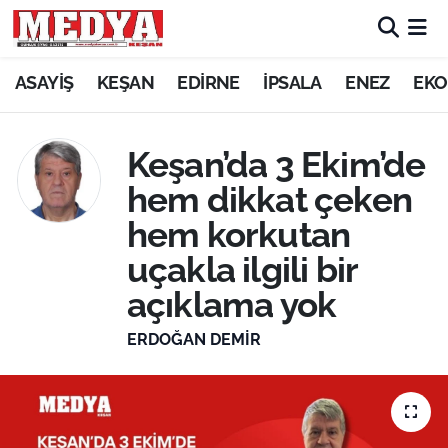
KEŞAN
ASAYİŞ
KEŞAN
EDİRNE
İPSALA
ENEZ
EKO
E-GAZETE
Keşan’da 3 Ekim’de
ASAYİŞ
hem dikkat çeken
hem korkutan
SİYASET
uçakla ilgili bir
GÜNDEM
açıklama yok
EKONOMİ
ERDOĞAN DEMIR
SAĞLIK
EĞİTİM