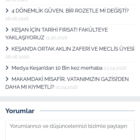
4 DÖNEMLİK GÜVEN, BİR ROZETLE Mİ DEĞİŞTİ?
26.06.2026
KEŞAN İÇİN TARİHİ FIRSAT! FAKÜLTEYE
YAKLAŞIYORUZ
11.06.2026
KEŞAN’DA ORTAK AKLIN ZAFERİ VE MECLİS ÜYESİ
08.06.2026
Medya Keşan’dan 10 Bin kez merhaba
23.04.2026
MAKAMDAKİ MİSAFİR, VATANIMIZIN GAZİSİ’DEN
DAHA MI KIYMETLİ?
01.04.2026
Yorumlar