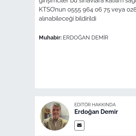
girişimciler bu sınavlara katılım sağlay
KTSO’nun 0555 964 06 75 veya 0284
alınabileceği bildirildi
Muhabir:
ERDOĞAN DEMİR
EDITÖR HAKKINDA
Erdoğan Demir