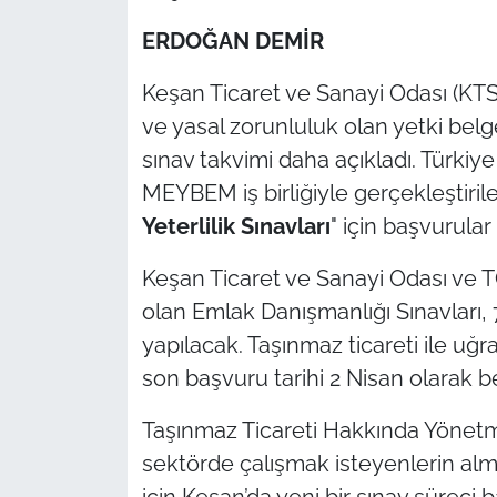
ERDOĞAN DEMİR
TÜRKİYE
Keşan Ticaret ve Sanayi Odası (K
Bölge
ve yasal zorunluluk olan yetki belge
sınav takvimi daha açıkladı. Türkiye 
Güvenlik
MEYBEM iş birliğiyle gerçekleştiril
Genel
Yeterlilik Sınavları
" için başvurula
Keşan Ticaret ve Sanayi Odası ve 
Politika
olan Emlak Danışmanlığı Sınavları, 
Flaş Haber
yapılacak. Taşınmaz ticareti ile uğr
son başvuru tarihi 2 Nisan olarak be
Dış Haberler
Taşınmaz Ticareti Hakkında Yönetm
Magazin
sektörde çalışmak isteyenlerin alm
için Keşan’da yeni bir sınav süreci b