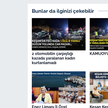
Bunlar da ilginizi çekebilir
2 otomobilin çarpıştığı
KAMUOY
kazada yaralanan kadın
kurtarılamadı
Enez Limanı İl Özel
Keşan Ken