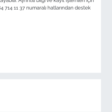
abilir. Ayrıntılı bilgi ve kayıt işlemleri için
 714 11 37 numaralı hatlarından destek