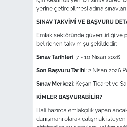
İş Dünyası
yerine getirebilmesi adına sınavlar
Bilim Teknoloji
SINAV TAKVİMİ VE BAŞVURU DET
English News
Emlak sektöründe güvenilirliği ve p
belirlenen takvim şu şekildedir:
Canlı Maç
Sınav Tarihleri
: 7 - 10 Nisan 2026
Finans
Son Başvuru Tarihi
: 2 Nisan 2026
Genel-A
Sınav Merkezi
: Keşan Ticaret ve S
Gündem-Eğitim
KİMLER BAŞVURABİLİR?
Hali hazırda emlakçılık yapan ancak
danışmanı olarak çalışmak isteyen 