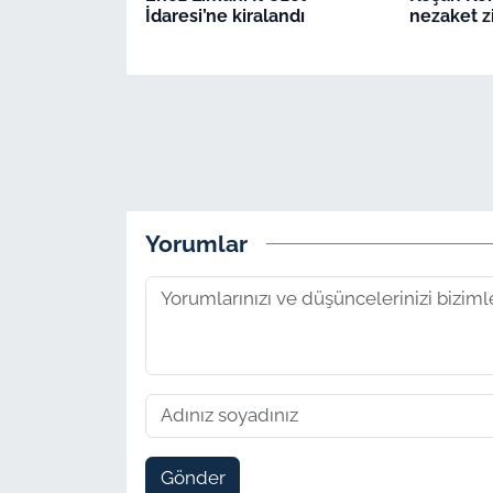
İdaresi’ne kiralandı
nezaket z
Yorumlar
Gönder