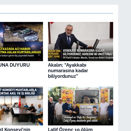
UNA DUYURU
Akalın; “Ayakkabı
numarasına kadar
biliyordunuz”
t Konseyi'nin
Latif Özenç 10.ölüm