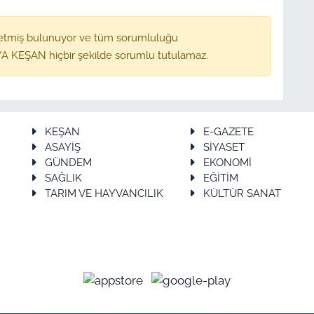
etmiş bulunuyor ve tüm sorumluluğu
A KEŞAN hiçbir şekilde sorumlu tutulamaz.
KEŞAN
E-GAZETE
ASAYİŞ
SİYASET
GÜNDEM
EKONOMİ
SAĞLIK
EĞİTİM
TARIM VE HAYVANCILIK
KÜLTÜR SANAT