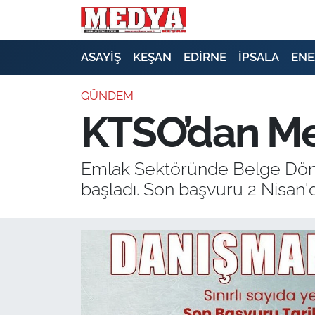
KEŞAN
ASAYİŞ
KEŞAN
EDİRNE
İPSALA
ENE
E-GAZETE
GÜNDEM
KTSO’dan Mes
ASAYİŞ
SİYASET
Emlak Sektöründe Belge Dönem
başladı. Son başvuru 2 Nisan'
GÜNDEM
EKONOMİ
SAĞLIK
EĞİTİM