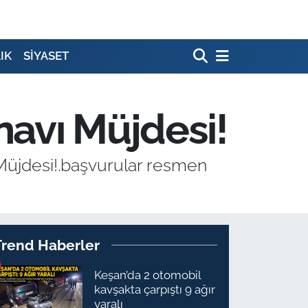
IK
SİYASET
navı Müjdesi!
Müjdesi!.başvurular resmen
Trend Haberler
Keşan’da 2 otomobil
kavşakta çarpıştı 9 ağır
yaralı