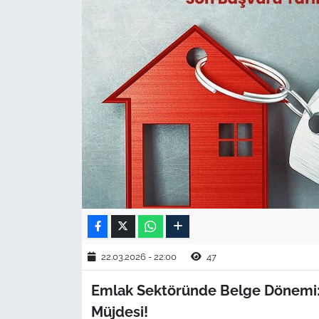
TARIM VE HAYVANCILIK
KÜLTÜR SANAT
RESMİ İLAN
SPOR
YAŞAM
EDİRNE
TEKİRDAĞ
22.03.2026 - 22:00
47
KIRKLARELİ
Emlak Sektöründe Belge Dönemi: K
Müjdesi!
ÇANAKKALE