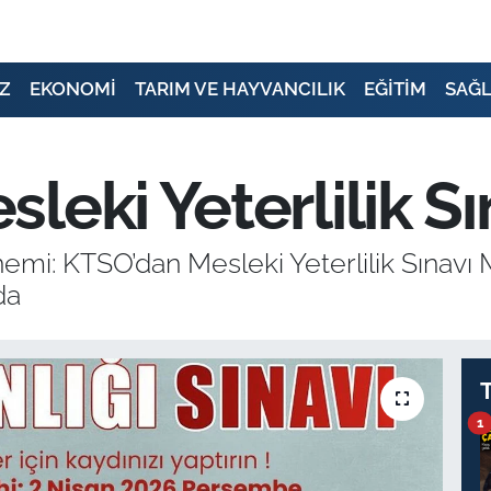
Z
EKONOMİ
TARIM VE HAYVANCILIK
EĞİTİM
SAĞL
leki Yeterlilik Sı
i: KTSO’dan Mesleki Yeterlilik Sınavı 
da
1