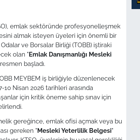
TSO), emlak sektöründe profesyonelleşmek
sini almak isteyen üyeleri için önemli bir
Odalar ve Borsalar Birliği (TOBB) iştiraki
ecek olan "
Emlak Danışmanlığı Mesleki
r resmen başladı.
TOBB MEYBEM iş birliğiyle düzenlenecek
7-10 Nisan 2026 tarihleri arasında
aşanlar için kritik öneme sahip sınav için
lirlendi.
elik gereğince, emlak ofisi açmak veya bu
ası gereken "
Mesleki Yeterlilik Belgesi
"
aşlıyor. KTSO, üyelerinin bu yasal gerekliliği