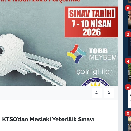
2
3
4
5
-
+
A
A
6
TSO’dan Mesleki Yeterlilik Sınavı