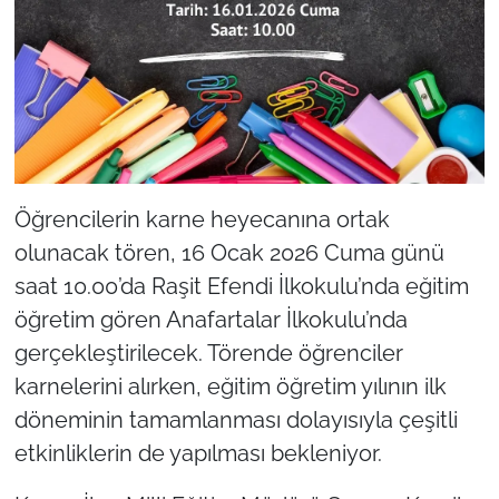
İş Dünyası
Bilim Teknoloji
English News
Canlı Maç
Öğrencilerin karne heyecanına ortak
Finans
olunacak tören, 16 Ocak 2026 Cuma günü
saat 10.00’da Raşit Efendi İlkokulu’nda eğitim
Genel-A
öğretim gören Anafartalar İlkokulu’nda
Gündem-Eğitim
gerçekleştirilecek. Törende öğrenciler
karnelerini alırken, eğitim öğretim yılının ilk
döneminin tamamlanması dolayısıyla çeşitli
etkinliklerin de yapılması bekleniyor.