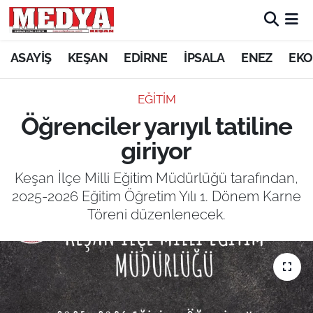
KEŞAN
ASAYİŞ
KEŞAN
EDİRNE
İPSALA
ENEZ
EKO
E-GAZETE
EĞİTİM
Öğrenciler yarıyıl tatiline
ASAYİŞ
giriyor
SİYASET
Keşan İlçe Milli Eğitim Müdürlüğü tarafından,
2025-2026 Eğitim Öğretim Yılı 1. Dönem Karne
GÜNDEM
Töreni düzenlenecek.
EKONOMİ
SAĞLIK
EĞİTİM