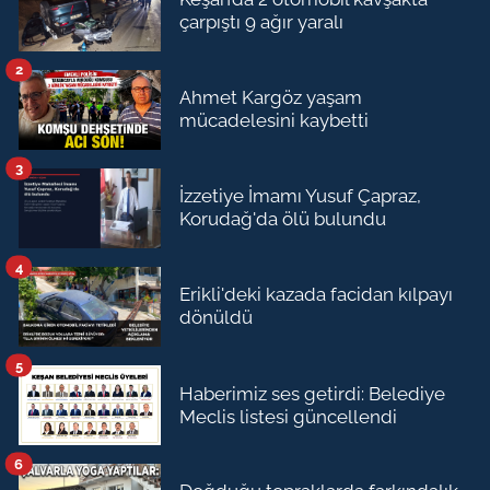
çarpıştı 9 ağır yaralı
2
Ahmet Kargöz yaşam
mücadelesini kaybetti
3
İzzetiye İmamı Yusuf Çapraz,
Korudağ'da ölü bulundu
4
Erikli'deki kazada facidan kılpayı
dönüldü
5
Haberimiz ses getirdi: Belediye
Meclis listesi güncellendi
6