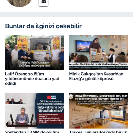
Bunlar da ilginizi çekebilir
Latif Özenç 10.ölüm
Minik Gakgoş'tan Keşan’dan
yıldönümünde dualarla yad
Elazığ'a gönül köprüsü
edildi
Yontar'dan TBMM'de eğitim
Trakya Üniversitesi'nde bir ilk