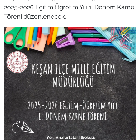
2025-2026 Eğitim Öğretim Yılı 1. Dönem Karne
TÜRKİYE
Töreni düzenlenecek.
Bölge
Güvenlik
Genel
Politika
Flaş Haber
Dış Haberler
Magazin