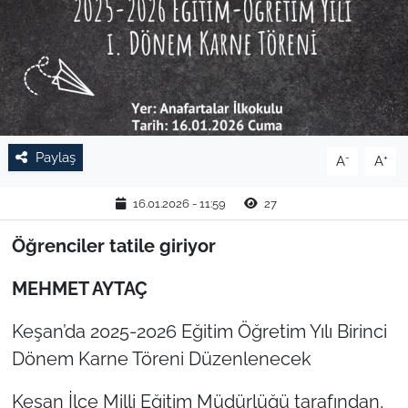
TARIM VE HAYVANCILIK
KÜLTÜR SANAT
RESMİ İLAN
Paylaş
-
+
A
A
SPOR
16.01.2026 - 11:59
27
YAŞAM
Öğrenciler tatile giriyor
EDİRNE
MEHMET AYTAÇ
TEKİRDAĞ
Keşan’da 2025-2026 Eğitim Öğretim Yılı Birinci
Dönem Karne Töreni Düzenlenecek
KIRKLARELİ
Keşan İlçe Milli Eğitim Müdürlüğü tarafından,
ÇANAKKALE