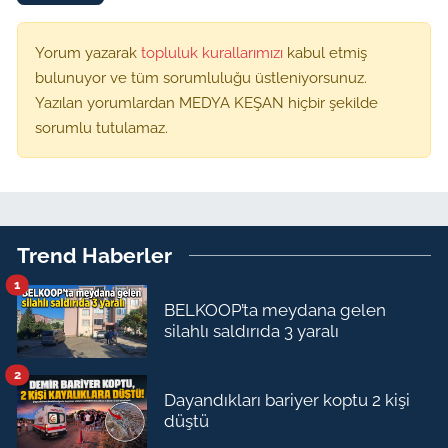
Yorum yazarak
topluluk kurallarımızı
kabul etmiş
bulunuyor ve tüm sorumluluğu üstleniyorsunuz.
Yazılan yorumlardan MEDYA KEŞAN hiçbir şekilde
sorumlu tutulamaz.
Trend Haberler
1
BELKOOP’ta meydana gelen
silahlı saldırıda 3 yaralı
2
Dayandıkları bariyer koptu 2 kişi
düştü