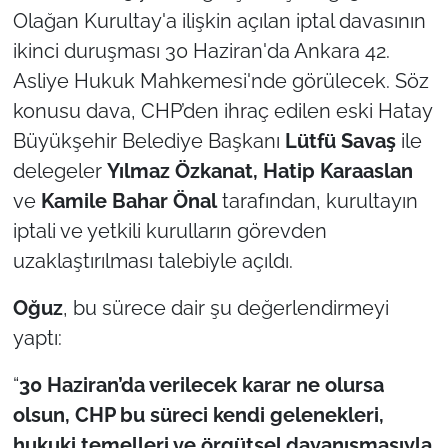
İş Dünyası
Olağan Kurultay'a ilişkin açılan iptal davasının
ikinci duruşması 30 Haziran'da Ankara 42.
Bilim Teknoloji
Asliye Hukuk Mahkemesi'nde görülecek. Söz
konusu dava, CHP’den ihraç edilen eski Hatay
English News
Büyükşehir Belediye Başkanı
Lütfü Savaş
ile
Canlı Maç
delegeler
Yılmaz Özkanat, Hatip Karaaslan
ve
Kamile Bahar Önal
tarafından, kurultayın
Finans
iptali ve yetkili kurulların görevden
uzaklaştırılması talebiyle açıldı.
Genel-A
Oğuz
, bu sürece dair şu değerlendirmeyi
Gündem-Eğitim
yaptı:
“
30 Haziran’da verilecek karar ne olursa
olsun, CHP bu süreci kendi gelenekleri,
hukuki temelleri ve örgütsel dayanışmasıyla