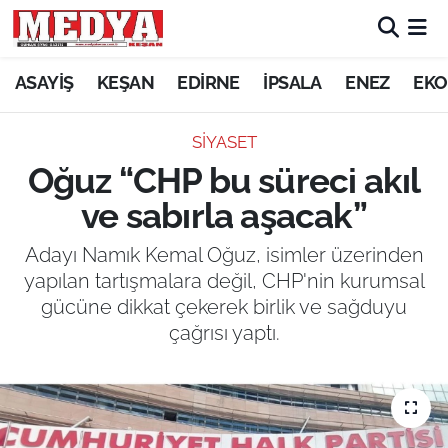
KEŞAN
ASAYİŞ
KEŞAN
EDİRNE
İPSALA
ENEZ
EKO
E-GAZETE
SİYASET
Oğuz “CHP bu süreci akıl
ASAYİŞ
ve sabırla aşacak”
SİYASET
Adayı Namık Kemal Oğuz, isimler üzerinden
yapılan tartışmalara değil, CHP'nin kurumsal
GÜNDEM
gücüne dikkat çekerek birlik ve sağduyu
çağrısı yaptı.
EKONOMİ
SAĞLIK
EĞİTİM