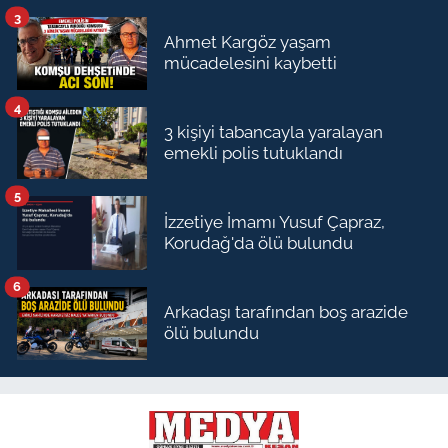
3
Ahmet Kargöz yaşam
mücadelesini kaybetti
4
3 kişiyi tabancayla yaralayan
emekli polis tutuklandı
5
İzzetiye İmamı Yusuf Çapraz,
Korudağ'da ölü bulundu
6
Arkadaşı tarafından boş arazide
ölü bulundu