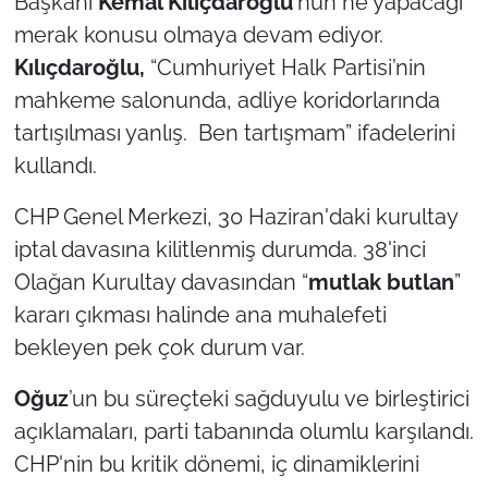
Başkanı
Kemal Kılıçdaroğlu
'nun ne yapacağı
merak konusu olmaya devam ediyor.
Kılıçdaroğlu,
“Cumhuriyet Halk Partisi’nin
mahkeme salonunda, adliye koridorlarında
tartışılması yanlış. Ben tartışmam” ifadelerini
kullandı.
CHP Genel Merkezi, 30 Haziran'daki kurultay
iptal davasına kilitlenmiş durumda. 38'inci
Olağan Kurultay davasından “
mutlak butlan
”
kararı çıkması halinde ana muhalefeti
bekleyen pek çok durum var.
Oğuz
’un bu süreçteki sağduyulu ve birleştirici
açıklamaları, parti tabanında olumlu karşılandı.
CHP'nin bu kritik dönemi, iç dinamiklerini