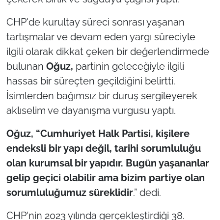
CHP'de kurultay süreci sonrası yaşanan
TÜRKİYE
tartışmalar ve devam eden yargı süreciyle
Bölge
ilgili olarak dikkat çeken bir değerlendirmede
bulunan
Oğuz,
partinin geleceğiyle ilgili
Güvenlik
hassas bir süreçten geçildiğini belirtti.
İsimlerden bağımsız bir duruş sergileyerek
Genel
aklıselim ve dayanışma vurgusu yaptı.
Politika
Oğuz, “Cumhuriyet Halk Partisi, kişilere
endeksli bir yapı değil, tarihi sorumluluğu
Flaş Haber
olan kurumsal bir yapıdır. Bugün yaşananlar
Dış Haberler
gelip geçici olabilir ama bizim partiye olan
sorumluluğumuz süreklidir
.” dedi.
Magazin
CHP'nin 2023 yılında gerçekleştirdiği 38.