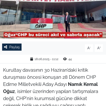
TARIM VE HAYVANCILIK
KÜLTÜR SANAT
RESMİ İLAN
SPOR
Paylaş
-
+
A
A
YAŞAM
18.06.2025 - 11:12
44
EDİRNE
Kurultay davasının 30 Haziran’daki kritik
duruşması öncesi konuşan 28 Dönem CHP
TEKİRDAĞ
Edirne Milletvekili Aday Adayı
Namık Kemal
Oğuz
, isimler üzerinden yapılan tartışmalara
KIRKLARELİ
değil, CHP'nin kurumsal gücüne dikkat
çekerek birlik ve sağduyu çağrısı yaptı.
ÇANAKKALE