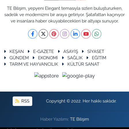
TE Bilişim, yepyeni Elegant temasıyla sizleri buluştururken,
sadelik ve modernizmi bir araya getiriyor. Şatafattan kaçınıyor
ve insanlara haber okuyabilecekleri bir altyapı sunuyor.
KEŞAN
E-GAZETE
ASAYİŞ
SİYASET
GÜNDEM
EKONOMİ
SAĞLIK
EĞİTİM
TARIM VE HAYVANCILIK
KÜLTÜR SANAT
RSS
Copyright © 2022. Her hakkı saklıdır.
Haber Yazılımı:
TE Bilişim