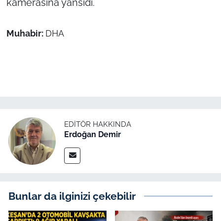
kamerasına yansıdı.
İş Dünyası
Bilim Teknoloji
Muhabir:
DHA
English News
Canlı Maç
Finans
EDITÖR HAKKINDA
Genel-A
Erdoğan Demir
Gündem-Eğitim
Bunlar da ilginizi çekebilir