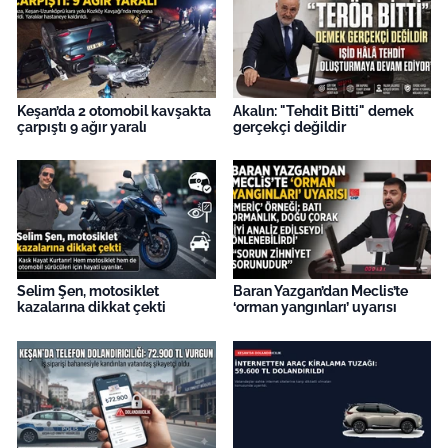
Keşan’da 2 otomobil kavşakta
Akalın: "Tehdit Bitti" demek
çarpıştı 9 ağır yaralı
gerçekçi değildir
Selim Şen, motosiklet
Baran Yazgan’dan Meclis’te
kazalarına dikkat çekti
‘orman yangınları’ uyarısı