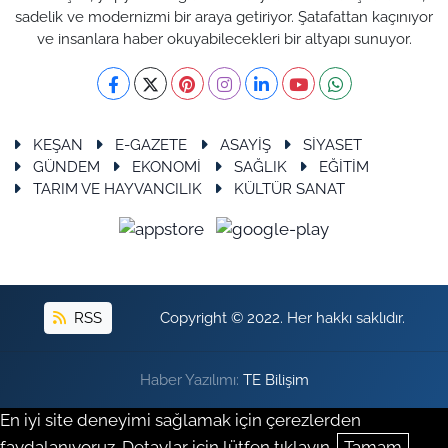
sadelik ve modernizmi bir araya getiriyor. Şatafattan kaçınıyor
ve insanlara haber okuyabilecekleri bir altyapı sunuyor.
KEŞAN
E-GAZETE
ASAYİŞ
SİYASET
GÜNDEM
EKONOMİ
SAĞLIK
EĞİTİM
TARIM VE HAYVANCILIK
KÜLTÜR SANAT
RSS
Copyright © 2022. Her hakkı saklıdır.
Haber Yazılımı:
TE Bilişim
En iyi site deneyimi sağlamak için çerezlerden
faydalanıyoruz. Detaylar için lütfen tıklayın.
Tamam