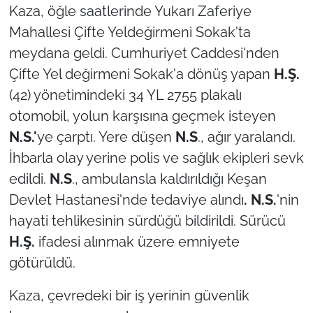
Kaza, öğle saatlerinde Yukarı Zaferiye
Mahallesi Çifte Yeldeğirmeni Sokak'ta
TÜRKİYE
meydana geldi. Cumhuriyet Caddesi'nden
Bölge
Çifte Yel değirmeni Sokak'a dönüş yapan
H.Ş.
(42) yönetimindeki 34 YL 2755 plakalı
Güvenlik
otomobil, yolun karşısına geçmek isteyen
N.S.'
ye çarptı. Yere düşen
N.S
., ağır yaralandı.
Genel
İhbarla olay yerine polis ve sağlık ekipleri sevk
Politika
edildi.
N.S
., ambulansla kaldırıldığı Keşan
Devlet Hastanesi'nde tedaviye alındı
. N.S.
'nin
Flaş Haber
hayati tehlikesinin sürdüğü bildirildi. Sürücü
H.Ş.
ifadesi alınmak üzere emniyete
Dış Haberler
götürüldü.
Magazin
Kaza, çevredeki bir iş yerinin güvenlik