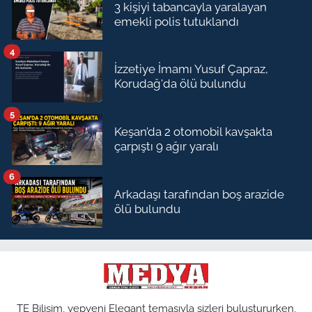
3 kişiyi tabancayla yaralayan
emekli polis tutuklandı
4
İzzetiye İmamı Yusuf Çapraz,
Korudağ'da ölü bulundu
5
Keşan’da 2 otomobil kavşakta
çarpıştı 9 ağır yaralı
6
Arkadaşı tarafından boş arazide
ölü bulundu
TE Bilişim, yepyeni Elegant temasıyla sizleri buluştururken,