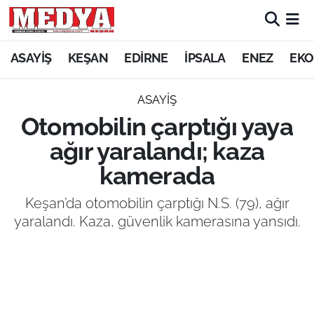
KEŞAN
ASAYİŞ
KEŞAN
EDİRNE
İPSALA
ENEZ
EKO
E-GAZETE
ASAYİŞ
Otomobilin çarptığı yaya
ASAYİŞ
ağır yaralandı; kaza
SİYASET
kamerada
GÜNDEM
Keşan’da otomobilin çarptığı N.S. (79), ağır
yaralandı. Kaza, güvenlik kamerasına yansıdı.
EKONOMİ
SAĞLIK
EĞİTİM