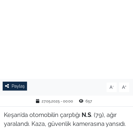
TARIM VE HAYVANCILIK
KÜLTÜR SANAT
RESMİ İLAN
SPOR
YAŞAM
Paylaş
EDİRNE
-
+
A
A
TEKİRDAĞ
27.05.2025 - 00:00
657
Keşan’da otomobilin çarptığı
N.S
. (79), ağır
KIRKLARELİ
yaralandı. Kaza, güvenlik kamerasına yansıdı.
ÇANAKKALE