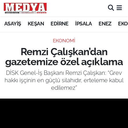
KEŞAN
ASAYİŞ
KEŞAN
EDİRNE
İPSALA
ENEZ
EKO
E-GAZETE
EKONOMİ
Remzi Çalışkan’dan
ASAYİŞ
gazetemize özel açıklama
SİYASET
DİSK Genel-İş Başkanı Remzi Çalışkan: “Grev
hakkı işçinin en güçlü silahıdır, erteleme kabul
GÜNDEM
edilemez”
EKONOMİ
SAĞLIK
EĞİTİM