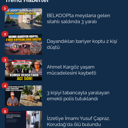
1
BELKOOP’ta meydana gelen
silahlı saldırıda 3 yaralı
2
Dayandıkları bariyer koptu 2 kişi
düştü
3
Ahmet Kargöz yaşam
mücadelesini kaybetti
4
3 kişiyi tabancayla yaralayan
emekli polis tutuklandı
5
İzzetiye İmamı Yusuf Çapraz,
Korudağ'da ölü bulundu