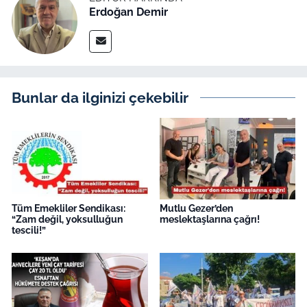
Erdoğan Demir
Bunlar da ilginizi çekebilir
Tüm Emekliler Sendikası:
Mutlu Gezer’den
“Zam değil, yoksulluğun
meslektaşlarına çağrı!
tescili!”