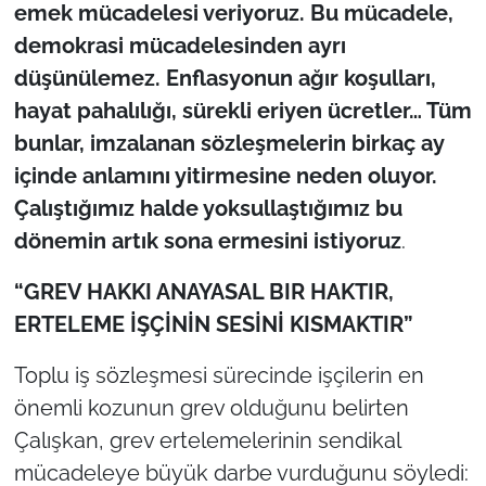
İş Dünyası
emek mücadelesi veriyoruz. Bu mücadele,
demokrasi mücadelesinden ayrı
Bilim Teknoloji
düşünülemez. Enflasyonun ağır koşulları,
hayat pahalılığı, sürekli eriyen ücretler… Tüm
English News
bunlar, imzalanan sözleşmelerin birkaç ay
içinde anlamını yitirmesine neden oluyor.
Canlı Maç
Çalıştığımız halde yoksullaştığımız bu
Finans
dönemin artık sona ermesini istiyoruz
.
Genel-A
“GREV HAKKI ANAYASAL BIR HAKTIR,
ERTELEME İŞÇİNİN SESİNİ KISMAKTIR”
Gündem-Eğitim
Toplu iş sözleşmesi sürecinde işçilerin en
önemli kozunun grev olduğunu belirten
Çalışkan, grev ertelemelerinin sendikal
mücadeleye büyük darbe vurduğunu söyledi: