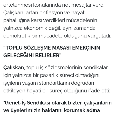
ertelenmesi konularında net mesajlar verdi.
Çalışkan, artan enflasyon ve hayat
TÜRKİYE
pahalılığına karşı verdikleri mücadelenin
Bölge
yalnızca ekonomik değil, aynı zamanda
demokratik bir mücadele olduğunu vurguladı.
Güvenlik
“TOPLU SÖZLEŞME MASASI EMEKÇININ
Genel
GELECEĞINI BELIRLER”
Politika
Çalışkan
, toplu iş sözleşmelerinin sendikalar
için yalnızca bir pazarlık süreci olmadığını,
Flaş Haber
işçilerin yaşam standartlarını doğrudan
etkileyen hayati bir süreç olduğunu ifade etti:
Dış Haberler
“
Genel-İş Sendikası olarak bizler, çalışanların
Magazin
ve üyelerimizin haklarını korumak adına