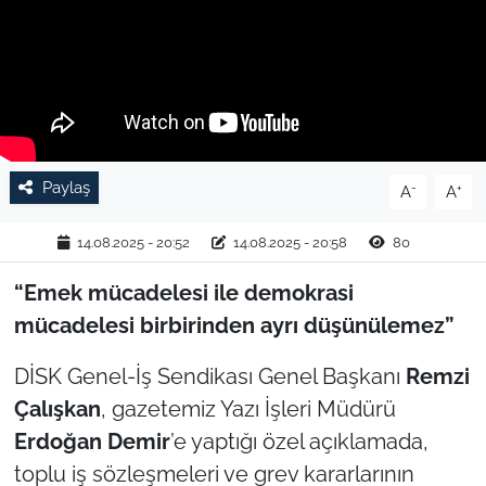
TARIM VE HAYVANCILIK
KÜLTÜR SANAT
RESMİ İLAN
Paylaş
-
+
A
A
SPOR
14.08.2025 - 20:52
14.08.2025 - 20:58
80
YAŞAM
“Emek mücadelesi ile demokrasi
EDİRNE
mücadelesi birbirinden ayrı düşünülemez”
TEKİRDAĞ
DİSK Genel-İş Sendikası Genel Başkanı
Remzi
Çalışkan
, gazetemiz Yazı İşleri Müdürü
KIRKLARELİ
Erdoğan Demir
’e yaptığı özel açıklamada,
toplu iş sözleşmeleri ve grev kararlarının
ÇANAKKALE