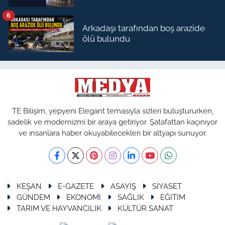
6
Arkadaşı tarafından boş arazide
ölü bulundu
TE Bilişim, yepyeni Elegant temasıyla sizleri buluştururken,
sadelik ve modernizmi bir araya getiriyor. Şatafattan kaçınıyor
ve insanlara haber okuyabilecekleri bir altyapı sunuyor.
KEŞAN
E-GAZETE
ASAYİŞ
SİYASET
GÜNDEM
EKONOMİ
SAĞLIK
EĞİTİM
TARIM VE HAYVANCILIK
KÜLTÜR SANAT