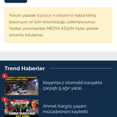
Yorum yazarak
topluluk kurallarımızı
kabul etmiş
bulunuyor ve tüm sorumluluğu üstleniyorsunuz.
Yazılan yorumlardan MEDYA KEŞAN hiçbir şekilde
sorumlu tutulamaz.
Trend Haberler
1
Keşan’da 2 otomobil kavşakta
çarpıştı 9 ağır yaralı
2
Ahmet Kargöz yaşam
mücadelesini kaybetti