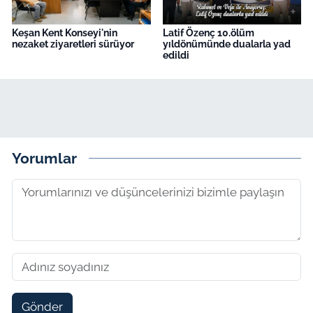
Keşan Kent Konseyi'nin
Latif Özenç 10.ölüm
nezaket ziyaretleri sürüyor
yıldönümünde dualarla yad
edildi
Yorumlar
Gönder