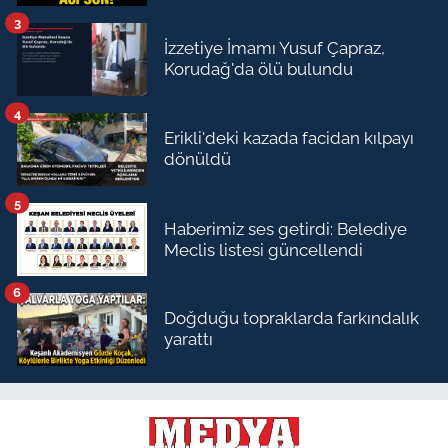
3
İzzetiye İmamı Yusuf Çapraz,
Korudağ'da ölü bulundu
4
Erikli'deki kazada facidan kılpayı
dönüldü
5
Haberimiz ses getirdi: Belediye
Meclis listesi güncellendi
6
Doğduğu topraklarda farkındalık
yarattı