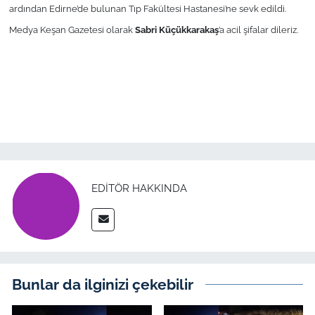
ardından Edirne’de bulunan Tıp Fakültesi Hastanesi’ne sevk edildi.
Medya Keşan Gazetesi olarak
Sabri Küçükkarakaş
’a acil şifalar dileriz.
TÜRKİYE
Bölge
Güvenlik
Genel
Politika
EDITÖR HAKKINDA
Flaş Haber
Dış Haberler
Bunlar da ilginizi çekebilir
Magazin