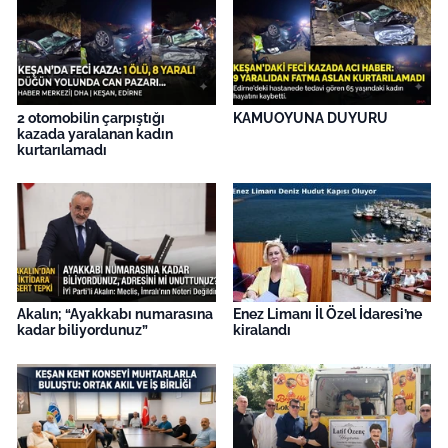
İş Dünyası
Bilim Teknoloji
English News
2 otomobilin çarpıştığı
KAMUOYUNA DUYURU
kazada yaralanan kadın
kurtarılamadı
Canlı Maç
Finans
Genel-A
Gündem-Eğitim
Akalın; “Ayakkabı numarasına
Enez Limanı İl Özel İdaresi’ne
kadar biliyordunuz”
kiralandı