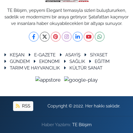
TE Bilişim, yepyeni Elegant temasıyla sizleri buluştururken,
sadelik ve modernizmi bir araya getiriyor. Şatafattan kaçınıyor
ve insanlara haber okuyabilecekleri bir altyapı sunuyor.
KEŞAN
E-GAZETE
ASAYİŞ
SİYASET
GÜNDEM
EKONOMİ
SAĞLIK
EĞİTİM
TARIM VE HAYVANCILIK
KÜLTÜR SANAT
RSS
Copyright © 2022. Her hakkı saklıdır.
Haber Yazılımı:
TE Bilişim