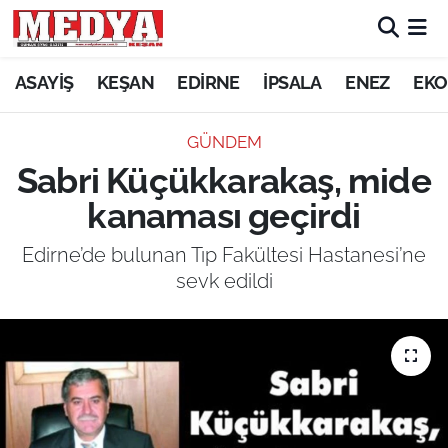
KEŞAN
ASAYİŞ
KEŞAN
EDİRNE
İPSALA
ENEZ
EKO
E-GAZETE
GÜNDEM
Sabri Küçükkarakaş, mide
ASAYİŞ
kanaması geçirdi
SİYASET
Edirne’de bulunan Tıp Fakültesi Hastanesi’ne
sevk edildi
GÜNDEM
EKONOMİ
SAĞLIK
EĞİTİM