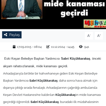
TARIM VE HAYVANCILIK
KÜLTÜR SANAT
RESMİ İLAN
Paylaş
-
+
A
A
SPOR
17.09.2015 - 08:04
11.12.2024 - 14:45
941
YAŞAM
Eski Keşan Belediye Başkan Yardımcısı
Sabri
Küçükkarakaş
, önceki
akşam rahatsızlanarak, mide kanaması geçirdi.
EDİRNE
Arkadaşlarıyla birlikte bir kahvehaneye giden Eski Keşan Belediye
Başkan Yardımcısı
Sabri
Küçükkarakaş
, daha sonra hava almak için
TEKİRDAĞ
dışarıya çıktığı sırada fenalaştı. Arkadaşlarının çağırdığı ambulansla
KIRKLARELİ
Keşan Devlet Hastanesi’ne kaldırılan
Küçükkarakaş
’ın mide kanaması
geçirdiği öğrenildi.
Sabri Küçükkarakaş
, buradaki ilk müdahalesinin
ÇANAKKALE