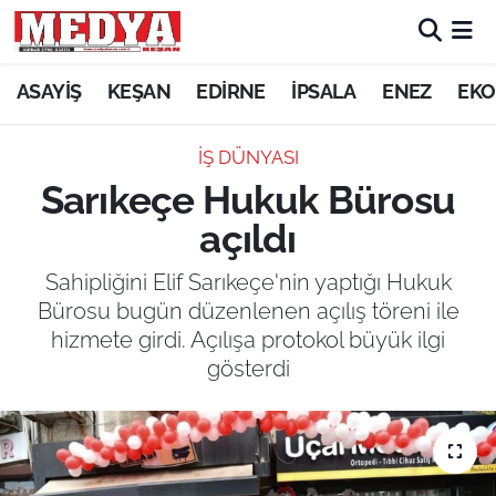
KEŞAN
ASAYİŞ
KEŞAN
EDİRNE
İPSALA
ENEZ
EKO
E-GAZETE
İŞ DÜNYASI
Sarıkeçe Hukuk Bürosu
ASAYİŞ
açıldı
SİYASET
Sahipliğini Elif Sarıkeçe'nin yaptığı Hukuk
Bürosu bugün düzenlenen açılış töreni ile
GÜNDEM
hizmete girdi. Açılışa protokol büyük ilgi
gösterdi
EKONOMİ
SAĞLIK
EĞİTİM