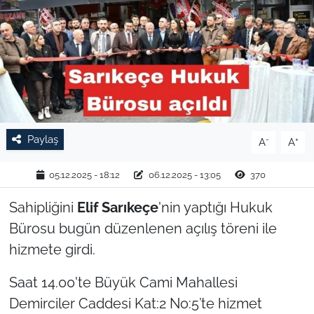
TARIM VE HAYVANCILIK
KÜLTÜR SANAT
RESMİ İLAN
SPOR
Paylaş
-
+
A
A
YAŞAM
05.12.2025 - 18:12
06.12.2025 - 13:05
370
EDİRNE
Sahipliğini
Elif Sarıkeçe
'nin yaptığı Hukuk
Bürosu bugün düzenlenen açılış töreni ile
TEKİRDAĞ
hizmete girdi.
KIRKLARELİ
Saat 14.00'te Büyük Cami Mahallesi
Demirciler Caddesi Kat:2 No:5’te hizmet
ÇANAKKALE