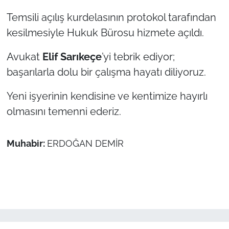
İş Dünyası
Temsili açılış kurdelasının protokol tarafından
Bilim Teknoloji
kesilmesiyle Hukuk Bürosu hizmete açıldı.
Avukat
Elif Sarıkeçe
’yi tebrik ediyor;
English News
başarılarla dolu bir çalışma hayatı diliyoruz.
Canlı Maç
Yeni işyerinin kendisine ve kentimize hayırlı
Finans
olmasını temenni ederiz.
Genel-A
Muhabir:
ERDOĞAN DEMİR
Gündem-Eğitim