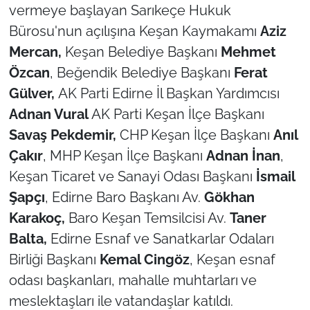
vermeye başlayan Sarıkeçe Hukuk
Bürosu'nun açılışına Keşan Kaymakamı
Aziz
TÜRKİYE
Mercan,
Keşan Belediye Başkanı
Mehmet
Bölge
Özcan
, Beğendik Belediye Başkanı
Ferat
Gülver,
AK Parti Edirne İl Başkan Yardımcısı
Güvenlik
Adnan Vural
AK Parti Keşan İlçe Başkanı
Savaş Pekdemir,
CHP Keşan İlçe Başkanı
Anıl
Genel
Çakır
, MHP Keşan İlçe Başkanı
Adnan İnan
,
Politika
Keşan Ticaret ve Sanayi Odası Başkanı
İsmail
Şapçı
, Edirne Baro Başkanı Av.
Gökhan
Flaş Haber
Karakoç,
Baro Keşan Temsilcisi Av.
Taner
Balta,
Edirne Esnaf ve Sanatkarlar Odaları
Dış Haberler
Birliği Başkanı
Kemal Cingöz
, Keşan esnaf
odası başkanları, mahalle muhtarları ve
Magazin
meslektaşları ile vatandaşlar katıldı.