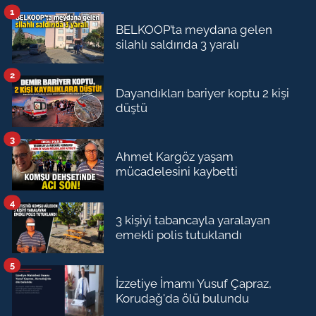
1
BELKOOP’ta meydana gelen
silahlı saldırıda 3 yaralı
2
Dayandıkları bariyer koptu 2 kişi
düştü
3
Ahmet Kargöz yaşam
mücadelesini kaybetti
4
3 kişiyi tabancayla yaralayan
emekli polis tutuklandı
5
İzzetiye İmamı Yusuf Çapraz,
Korudağ'da ölü bulundu