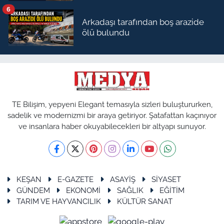
6
Arkadaşı tarafından boş arazide
ölü bulundu
TE Bilişim, yepyeni Elegant temasıyla sizleri buluştururken,
sadelik ve modernizmi bir araya getiriyor. Şatafattan kaçınıyor
ve insanlara haber okuyabilecekleri bir altyapı sunuyor.
KEŞAN
E-GAZETE
ASAYİŞ
SİYASET
GÜNDEM
EKONOMİ
SAĞLIK
EĞİTİM
TARIM VE HAYVANCILIK
KÜLTÜR SANAT