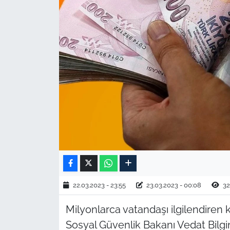
TARIM VE HAYVANCILIK
KÜLTÜR SANAT
RESMİ İLAN
SPOR
YAŞAM
EDİRNE
TEKİRDAĞ
22.03.2023 - 23:55
23.03.2023 - 00:08
32
KIRKLARELİ
Milyonlarca vatandaşı ilgilendiren 
Sosyal Güvenlik Bakanı Vedat Bilgi
ÇANAKKALE