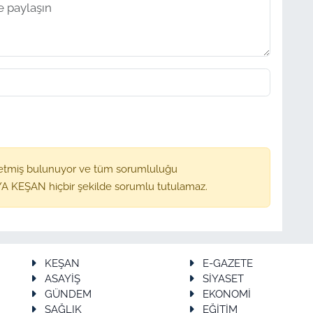
etmiş bulunuyor ve tüm sorumluluğu
A KEŞAN hiçbir şekilde sorumlu tutulamaz.
KEŞAN
E-GAZETE
ASAYİŞ
SİYASET
GÜNDEM
EKONOMİ
SAĞLIK
EĞİTİM