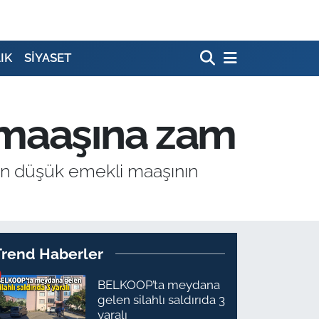
IK
SİYASET
 maaşına zam
en düşük emekli maaşının
Trend Haberler
BELKOOP’ta meydana
gelen silahlı saldırıda 3
yaralı