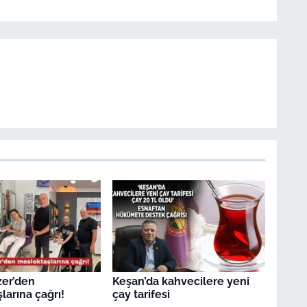
zer’den
Keşan’da kahvecilere yeni
larına çağrı!
çay tarifesi