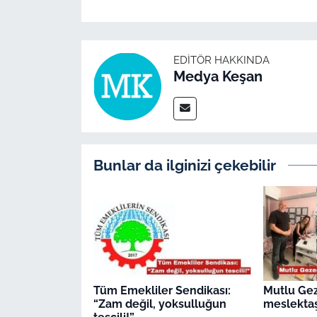
İş Dünyası
Bilim Teknoloji
EDITÖR HAKKINDA
Medya Keşan
English News
Canlı Maç
Finans
Bunlar da ilginizi çekebilir
Genel-A
Gündem-Eğitim
Tüm Emekliler Sendikası:
Mutlu Ge
“Zam değil, yoksulluğun
meslektaş