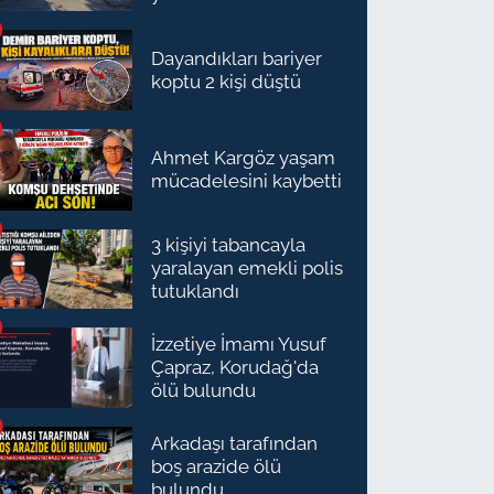
Dayandıkları bariyer
koptu 2 kişi düştü
Ahmet Kargöz yaşam
mücadelesini kaybetti
3 kişiyi tabancayla
yaralayan emekli polis
tutuklandı
İzzetiye İmamı Yusuf
Çapraz, Korudağ'da
ölü bulundu
Arkadaşı tarafından
boş arazide ölü
bulundu