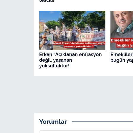
tescili!”
Erkan “Açıklanan enflasyon
Emekliler
değil, yaşanan
bugün ya
yoksulluktur!”
Yorumlar