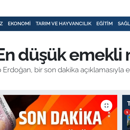
Z
EKONOMİ
TARIM VE HAYVANCILIK
EĞİTİM
SAĞL
 En düşük emekli
rdoğan, bir son dakika açıklamasıyla 
1