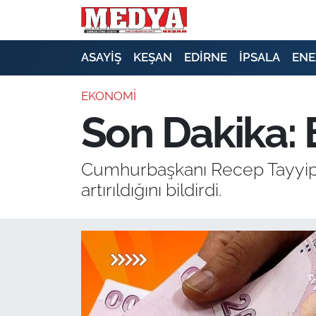
KEŞAN
ASAYİŞ
KEŞAN
EDİRNE
İPSALA
ENE
E-GAZETE
EKONOMİ
Son Dakika:
ASAYİŞ
SİYASET
Cumhurbaşkanı Recep Tayyip E
artırıldığını bildirdi.
GÜNDEM
EKONOMİ
SAĞLIK
EĞİTİM