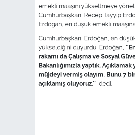
emekli maaşını yükseltmeye yönelik
TÜRKİYE
Cumhurbaşkanı Recep Tayyip Erdo
Erdoğan, en düşük emekli maaşına z
Bölge
Cumhurbaşkanı Erdoğan, en düşük 
Güvenlik
yükseldiğini duyurdu. Erdoğan,
''E
rakamı da Çalışma ve Sosyal Güve
Genel
Bakanlığımızla yaptık. Açıklamak
müjdeyi vermiş olayım. Bunu 7 bi
Politika
açıklamış oluyoruz.''
dedi.
Flaş Haber
Dış Haberler
Magazin