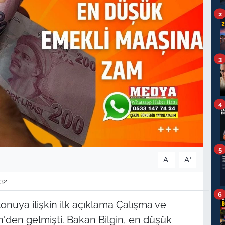
2
3
4
5
-
+
A
A
32
6
konuya ilişkin ilk açıklama Çalışma ve
n'den gelmişti. Bakan Bilgin, en düşük