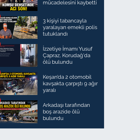
mücadelesini kaybetti
3 kişiyi tabancayla
yaralayan emekli polis
tutuklandı
İzzetiye İmamı Yusuf
Çapraz, Korudağ'da
ölü bulundu
Keşan’da 2 otomobil
kavşakta çarpıştı 9 ağır
yaralı
Arkadaşı tarafından
boş arazide ölü
bulundu