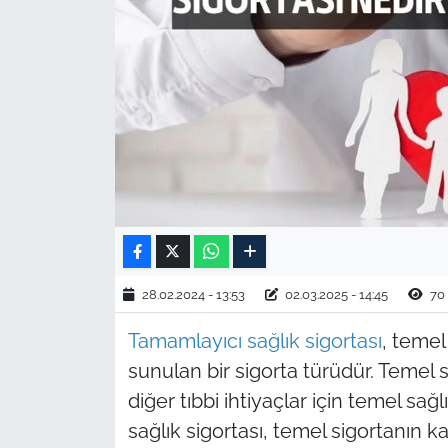
TARIM VE HAYVANCILIK
KÜLTÜR SANAT
RESMİ İLAN
SPOR
YAŞAM
EDİRNE
28.02.2024 - 13:53
02.03.2025 - 14:45
70
Tamamlayıcı sağlık sigortası
, temel
TEKİRDAĞ
sunulan bir sigorta türüdür. Temel s
KIRKLARELİ
diğer tıbbi ihtiyaçlar için temel sa
sağlık sigortası, temel sigortanın 
ÇANAKKALE