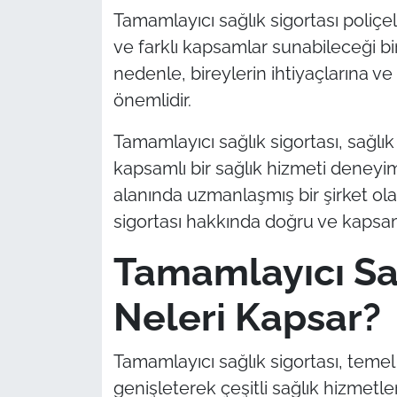
İş Dünyası
Tamamlayıcı sağlık sigortası poliçele
ve farklı kapsamlar sunabileceği bi
Bilim Teknoloji
nedenle, bireylerin ihtiyaçlarına v
English News
önemlidir.
Tamamlayıcı sağlık sigortası, sağlık 
Canlı Maç
kapsamlı bir sağlık hizmeti deneyim
Finans
alanında uzmanlaşmış bir şirket ola
sigortası hakkında doğru ve kapsaml
Genel-A
Tamamlayıcı Sağ
Gündem-Eğitim
Neleri Kapsar?
Tamamlayıcı sağlık sigortası, temel 
genişleterek çeşitli sağlık hizmetle