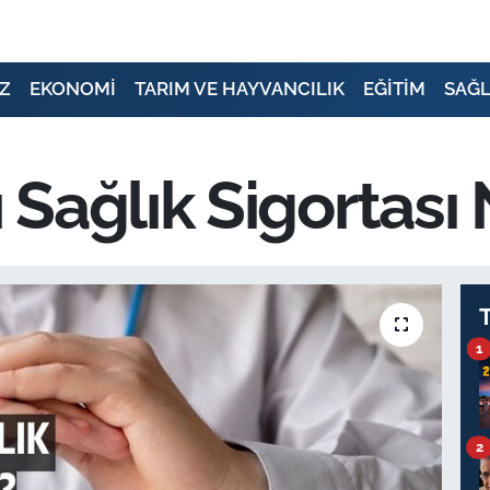
Z
EKONOMİ
TARIM VE HAYVANCILIK
EĞİTİM
SAĞL
Sağlık Sigortası 
1
2