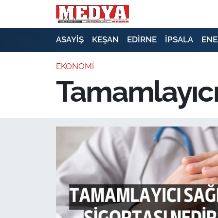
KEŞAN
ASAYİŞ
KEŞAN
EDİRNE
İPSALA
ENE
E-GAZETE
EKONOMİ
Tamamlayıcı 
ASAYİŞ
SİYASET
GÜNDEM
EKONOMİ
SAĞLIK
EĞİTİM