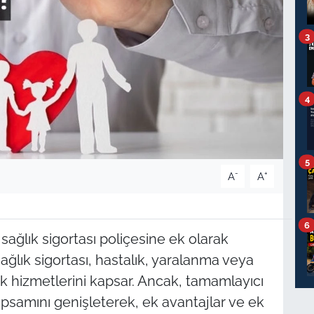
3
4
5
-
+
A
A
6
 sağlık sigortası poliçesine ek olarak
ağlık sigortası, hastalık, yaralanma veya
ğlık hizmetlerini kapsar. Ancak, tamamlayıcı
kapsamını genişleterek, ek avantajlar ve ek