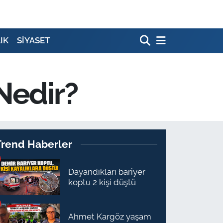
IK
SİYASET
Nedir?
Trend Haberler
Dayandıkları bariyer
koptu 2 kişi düştü
Ahmet Kargöz yaşam