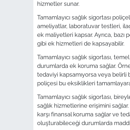
hizmetler sunar.
TÜRKİYE
Tamamlayıcı sağlık sigortası poliçel
ameliyatlar, laboratuvar testleri, ila
Bölge
ek maliyetleri kapsar. Ayrıca, bazı po
gibi ek hizmetleri de kapsayabilir.
Güvenlik
Tamamlayıcı sağlık sigortası, temel 
Genel
durumlarda ek koruma sağlar. Örneğin
Politika
tedaviyi kapsamıyorsa veya belirli 
poliçesi bu eksiklikleri tamamlayar
Flaş Haber
Tamamlayıcı sağlık sigortası, birey
Dış Haberler
sağlık hizmetlerine erişimini sağla
karşı finansal koruma sağlar ve ted
Magazin
oluşturabileceği durumlarda maddi