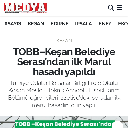
KEŞAN
ASAYİŞ
KEŞAN
EDİRNE
İPSALA
ENEZ
EKO
E-GAZETE
KEŞAN
TOBB–Keşan Belediye
ASAYİŞ
Serası’ndan ilk Marul
SİYASET
hasadı yapıldı
GÜNDEM
Türkiye Odalar Borsalar Birliği Proje Okulu
Keşan Mesleki Teknik Anadolu Lisesi Tarım
EKONOMİ
Bölümü öğrencileri İzzetiye’deki seradan ilk
marul hasadını dün yaptı.
SAĞLIK
EĞİTİM