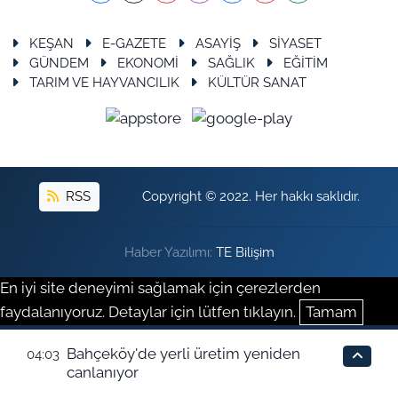
KEŞAN
E-GAZETE
ASAYİŞ
SİYASET
GÜNDEM
EKONOMİ
SAĞLIK
EĞİTİM
TARIM VE HAYVANCILIK
KÜLTÜR SANAT
RSS
Copyright © 2022. Her hakkı saklıdır.
Haber Yazılımı:
TE Bilişim
En iyi site deneyimi sağlamak için çerezlerden
faydalanıyoruz. Detaylar için lütfen tıklayın.
Tamam
Bahçeköy'de yerli üretim yeniden
04:03
canlanıyor