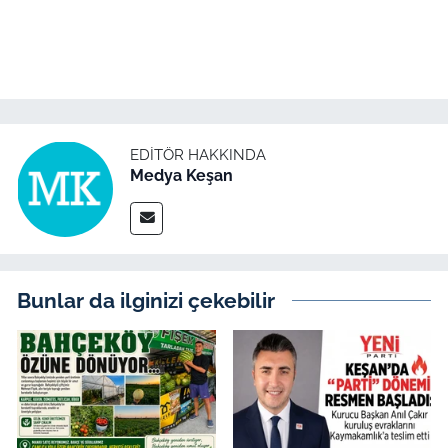
İş Dünyası
Bilim Teknoloji
English News
EDITÖR HAKKINDA
Canlı Maç
Medya Keşan
Finans
Genel-A
Bunlar da ilginizi çekebilir
Gündem-Eğitim