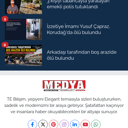
3 kişiyi tabancayla yaralayan
emekli polis tutuklandı
5
İzzetiye İmamı Yusuf Çapraz,
Korudağ'da ölü bulundu
6
Arkadaşı tarafından boş arazide
ölü bulundu
TE Bilişim, yepyeni Elegant temasıyla sizleri buluştururken,
sadelik ve modernizmi bir araya getiriyor. Şatafattan kaçınıyor
ve insanlara haber okuyabilecekleri bir altyapı sunuyor.