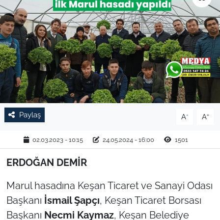
TARIM VE HAYVANCILIK
KÜLTÜR SANAT
RESMİ İLAN
SPOR
Paylaş
-
+
A
A
YAŞAM
02.03.2023 - 10:15
24.05.2024 - 16:00
1501
EDİRNE
ERDOĞAN DEMİR
TEKİRDAĞ
Marul hasadına Keşan Ticaret ve Sanayi Odası
KIRKLARELİ
Başkanı
İsmail Şapçı
, Keşan Ticaret Borsası
Başkanı
Necmi Kaymaz
, Keşan Belediye
ÇANAKKALE