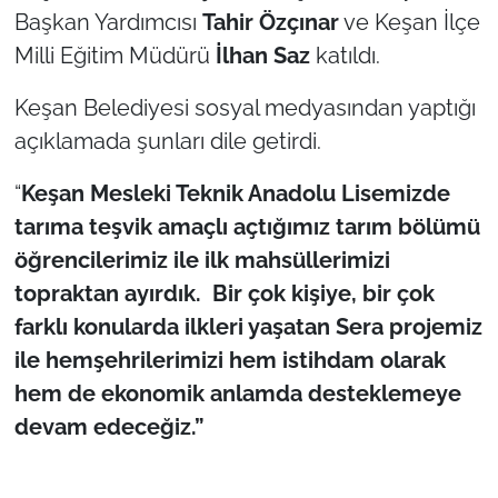
Başkan Yardımcısı
Tahir Özçınar
ve Keşan İlçe
TÜRKİYE
Milli Eğitim Müdürü
İlhan Saz
katıldı.
Keşan Belediyesi sosyal medyasından yaptığı
Bölge
açıklamada şunları dile getirdi.
Güvenlik
“
Keşan Mesleki Teknik Anadolu Lisemizde
Genel
tarıma teşvik amaçlı açtığımız tarım bölümü
öğrencilerimiz ile ilk mahsüllerimizi
Politika
topraktan ayırdık. Bir çok kişiye, bir çok
farklı konularda ilkleri yaşatan Sera projemiz
Flaş Haber
ile hemşehrilerimizi hem istihdam olarak
hem de ekonomik anlamda desteklemeye
Dış Haberler
devam edeceğiz.”
Magazin