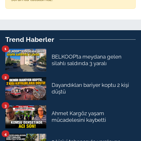
Trend Haberler
1
BELKOOP’ta meydana gelen
silahlı saldırıda 3 yaralı
2
Dayandıkları bariyer koptu 2 kişi
düştü
3
Ahmet Kargöz yaşam
mücadelesini kaybetti
4