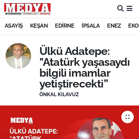
KEŞAN
ASAYİŞ
KEŞAN
EDİRNE
İPSALA
ENEZ
EKO
E-GAZETE
Ülkü Adatepe:
ASAYİŞ
"Atatürk yaşasaydı
bilgili imamlar
SİYASET
yetiştirecekti”
GÜNDEM
ÖNKAL KILAVUZ
EKONOMİ
SAĞLIK
EĞİTİM