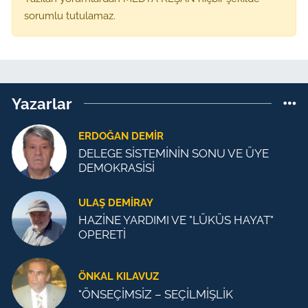
sorumlu tutulamaz.
Yazarlar
ERDOĞAN DEMIR
DELEGE SİSTEMİNİN SONU VE ÜYE
DEMOKRASİSİ
ULAŞ DEMİRAY
HAZİNE YARDIMI VE "LÜKÜS HAYAT"
OPERETİ
ÖNKAL KILAVUZ
"ÖNSEÇİMSİZ – SEÇİLMİŞLİK