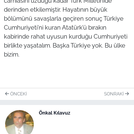
camiasını üzdüğü kadar Türk Milletinide
İş Dünyası
derinden etkilemiştir. Hayatının büyük
Bilim Teknoloji
bölümünü savaşlarla geçiren sonuç Türkiye
Cumhuriyeti’ni kuran Atatürk’ü bırakın
English News
kabirinde rahat uyusun kurduğu Cumhuriyeti
birlikte yaşatalım. Başka Türkiye yok. Bu ülke
Canlı Maç
bizim.
Finans
Genel-A
Gündem-Eğitim
ÖNCEKI
SONRAKI
Önkal Kılavuz