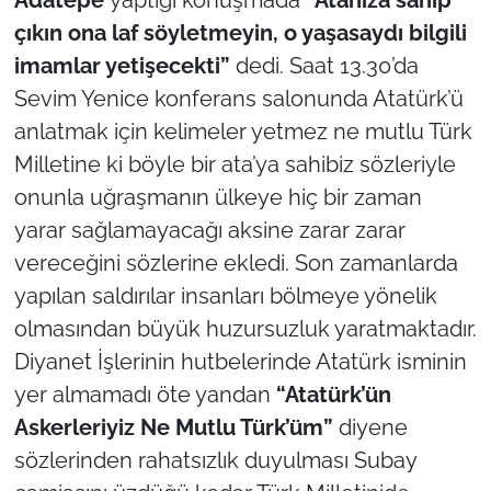
çıkın ona laf söyletmeyin, o yaşasaydı bilgili
TÜRKİYE
imamlar yetişecekti”
dedi. Saat 13.30’da
Sevim Yenice konferans salonunda Atatürk’ü
Bölge
anlatmak için kelimeler yetmez ne mutlu Türk
Milletine ki böyle bir ata’ya sahibiz sözleriyle
Güvenlik
onunla uğraşmanın ülkeye hiç bir zaman
Genel
yarar sağlamayacağı aksine zarar zarar
vereceğini sözlerine ekledi. Son zamanlarda
Politika
yapılan saldırılar insanları bölmeye yönelik
olmasından büyük huzursuzluk yaratmaktadır.
Flaş Haber
Diyanet İşlerinin hutbelerinde Atatürk isminin
Dış Haberler
yer almamadı öte yandan
“Atatürk’ün
Askerleriyiz Ne Mutlu Türk’üm”
diyene
Magazin
sözlerinden rahatsızlık duyulması Subay