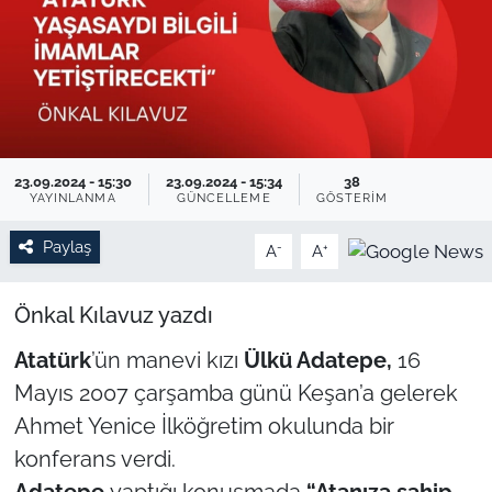
TARIM VE HAYVANCILIK
KÜLTÜR SANAT
RESMİ İLAN
23.09.2024 - 15:30
23.09.2024 - 15:34
38
YAYINLANMA
GÜNCELLEME
GÖSTERIM
SPOR
Paylaş
-
+
A
A
YAŞAM
Önkal Kılavuz yazdı
EDİRNE
Atatürk
’ün manevi kızı
Ülkü Adatepe,
16
TEKİRDAĞ
Mayıs 2007 çarşamba günü Keşan’a gelerek
Ahmet Yenice İlköğretim okulunda bir
KIRKLARELİ
konferans verdi.
ÇANAKKALE
Adatepe
yaptığı konuşmada
“Atanıza sahip