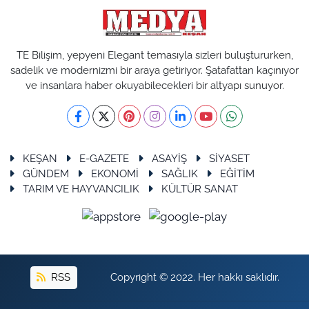
TE Bilişim, yepyeni Elegant temasıyla sizleri buluştururken,
sadelik ve modernizmi bir araya getiriyor. Şatafattan kaçınıyor
ve insanlara haber okuyabilecekleri bir altyapı sunuyor.
KEŞAN
E-GAZETE
ASAYİŞ
SİYASET
GÜNDEM
EKONOMİ
SAĞLIK
EĞİTİM
TARIM VE HAYVANCILIK
KÜLTÜR SANAT
RSS
Copyright © 2022. Her hakkı saklıdır.