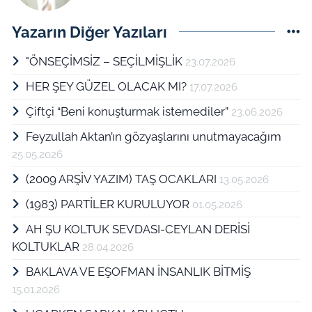
Yazarın Diğer Yazıları
"ÖNSEÇİMSİZ – SEÇİLMİŞLİK
23.07.2026
HER ŞEY GÜZEL OLACAK MI?
17.07.2026
Çiftçi “Beni konuşturmak istemediler”
23.06.2026
Feyzullah Aktan’ın gözyaşlarını unutmayacağım
25.05.2026
(2009 ARŞİV YAZIM) TAŞ OCAKLARI
13.05.2026
(1983) PARTİLER KURULUYOR
01.05.2026
AH ŞU KOLTUK SEVDASI-CEYLAN DERİSİ
KOLTUKLAR
28.04.2026
BAKLAVA VE EŞOFMAN İNSANLIK BİTMİŞ
15.01.2026