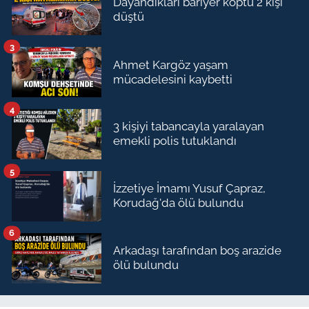
Dayandıkları bariyer koptu 2 kişi
düştü
3
Ahmet Kargöz yaşam
mücadelesini kaybetti
4
3 kişiyi tabancayla yaralayan
emekli polis tutuklandı
5
İzzetiye İmamı Yusuf Çapraz,
Korudağ'da ölü bulundu
6
Arkadaşı tarafından boş arazide
ölü bulundu