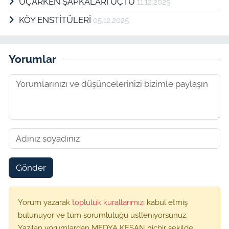
UÇARKEN ŞAPKALARI UÇTU
11.12.2025
KÖY ENSTİTÜLERİ
05.12.2025
Yorumlar
Gönder
Yorum yazarak
topluluk kurallarımızı
kabul etmiş
bulunuyor ve tüm sorumluluğu üstleniyorsunuz.
Yazılan yorumlardan MEDYA KEŞAN hiçbir şekilde