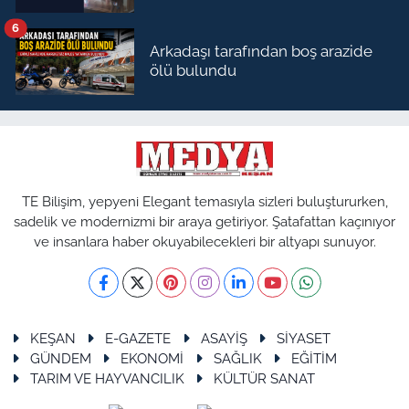
6
Arkadaşı tarafından boş arazide
ölü bulundu
TE Bilişim, yepyeni Elegant temasıyla sizleri buluştururken,
sadelik ve modernizmi bir araya getiriyor. Şatafattan kaçınıyor
ve insanlara haber okuyabilecekleri bir altyapı sunuyor.
KEŞAN
E-GAZETE
ASAYİŞ
SİYASET
GÜNDEM
EKONOMİ
SAĞLIK
EĞİTİM
TARIM VE HAYVANCILIK
KÜLTÜR SANAT