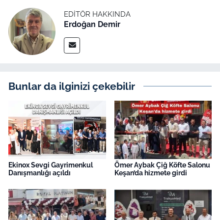
EDITÖR HAKKINDA
Erdoğan Demir
Bunlar da ilginizi çekebilir
Ekinox Sevgi Gayrimenkul
Ömer Aybak Çiğ Köfte Salonu
Danışmanlığı açıldı
Keşan’da hizmete girdi