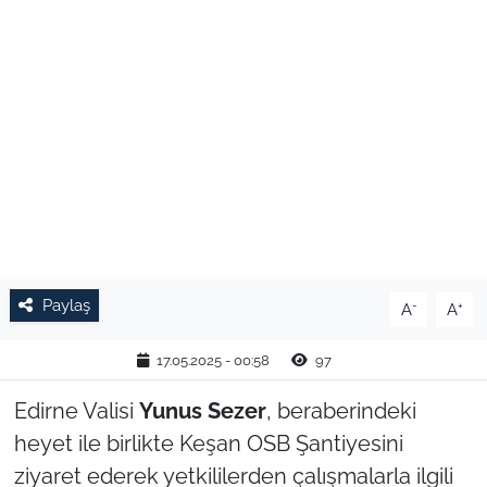
TARIM VE HAYVANCILIK
KÜLTÜR SANAT
RESMİ İLAN
SPOR
YAŞAM
Paylaş
-
+
A
A
EDİRNE
17.05.2025 - 00:58
97
TEKİRDAĞ
Edirne Valisi
Yunus Sezer
, beraberindeki
KIRKLARELİ
heyet ile birlikte Keşan OSB Şantiyesini
ziyaret ederek yetkililerden çalışmalarla ilgili
ÇANAKKALE