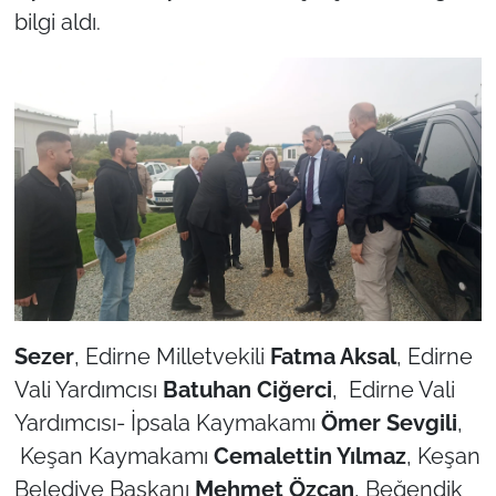
bilgi aldı.
TÜRKİYE
Bölge
Güvenlik
Genel
Politika
Flaş Haber
Sezer
, Edirne Milletvekili
Fatma Aksal
, Edirne
Vali Yardımcısı
Batuhan Ciğerci
, Edirne Vali
Dış Haberler
Yardımcısı- İpsala Kaymakamı
Ömer Sevgili
,
Magazin
Keşan Kaymakamı
Cemalettin Yılmaz
, Keşan
Belediye Başkanı
Mehmet Özcan
, Beğendik