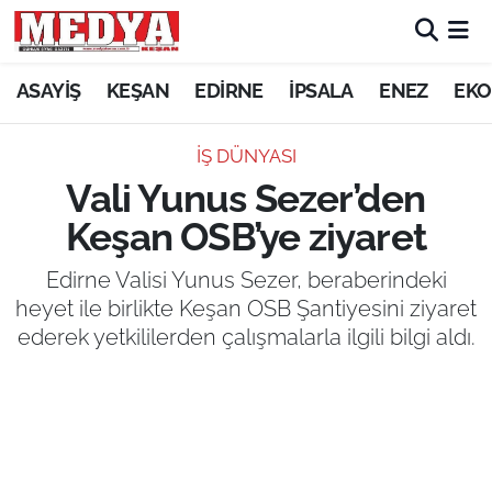
KEŞAN
ASAYİŞ
KEŞAN
EDİRNE
İPSALA
ENEZ
EKO
E-GAZETE
İŞ DÜNYASI
Vali Yunus Sezer’den
ASAYİŞ
Keşan OSB’ye ziyaret
SİYASET
Edirne Valisi Yunus Sezer, beraberindeki
heyet ile birlikte Keşan OSB Şantiyesini ziyaret
GÜNDEM
ederek yetkililerden çalışmalarla ilgili bilgi aldı.
EKONOMİ
SAĞLIK
EĞİTİM