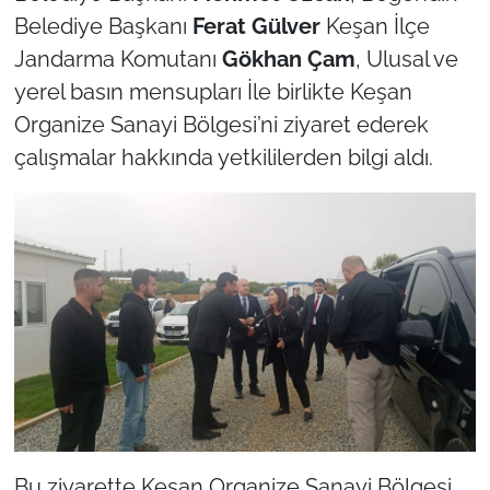
İş Dünyası
Belediye Başkanı
Ferat Gülver
Keşan İlçe
Jandarma Komutanı
Gökhan Çam
, Ulusal ve
Bilim Teknoloji
yerel basın mensupları İle birlikte Keşan
English News
Organize Sanayi Bölgesi’ni ziyaret ederek
çalışmalar hakkında yetkililerden bilgi aldı.
Canlı Maç
Finans
Genel-A
Gündem-Eğitim
Bu ziyarette Keşan Organize Sanayi Bölgesi