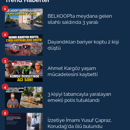
1
BELKOOP’ta meydana gelen
silahlı saldırıda 3 yaralı
2
Dayandıkları bariyer koptu 2 kişi
düştü
3
Ahmet Kargöz yaşam
mücadelesini kaybetti
4
3 kişiyi tabancayla yaralayan
emekli polis tutuklandı
5
İzzetiye İmamı Yusuf Çapraz,
Korudağ'da ölü bulundu