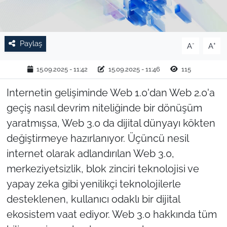
TARIM VE HAYVANCILIK
KÜLTÜR SANAT
Paylaş
-
+
A
A
RESMİ İLAN
15.09.2025 - 11:42
15.09.2025 - 11:46
115
Internetin gelişiminde Web 1.0'dan Web 2.0'a
SPOR
geçiş nasıl devrim niteliğinde bir dönüşüm
YAŞAM
yaratmışsa, Web 3.0 da dijital dünyayı kökten
değiştirmeye hazırlanıyor. Üçüncü nesil
EDİRNE
internet olarak adlandırılan Web 3.0,
merkeziyetsizlik, blok zinciri teknolojisi ve
TEKİRDAĞ
yapay zeka gibi yenilikçi teknolojilerle
desteklenen, kullanıcı odaklı bir dijital
KIRKLARELİ
ekosistem vaat ediyor. Web 3.0 hakkında tüm
ÇANAKKALE