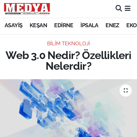
KEŞAN
ASAYİŞ
KEŞAN
EDİRNE
İPSALA
ENEZ
EKO
E-GAZETE
BILIM TEKNOLOJI
Web 3.0 Nedir? Özellikleri
ASAYİŞ
Nelerdir?
SİYASET
GÜNDEM
EKONOMİ
SAĞLIK
EĞİTİM