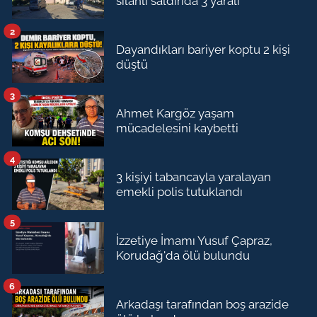
silahlı saldırıda 3 yaralı
2
Dayandıkları bariyer koptu 2 kişi
düştü
3
Ahmet Kargöz yaşam
mücadelesini kaybetti
4
3 kişiyi tabancayla yaralayan
emekli polis tutuklandı
5
İzzetiye İmamı Yusuf Çapraz,
Korudağ'da ölü bulundu
6
Arkadaşı tarafından boş arazide