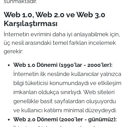
sunmaktadır.
İş Dünyası
Web 1.0, Web 2.0 ve Web 3.0
Bilim Teknoloji
Karşılaştırması
English News
İnternetin evrimini daha iyi anlayabilmek için,
üç nesil arasındaki temel farkları incelemek
Canlı Maç
gerekir:
Finans
Web 1.0 Dönemi (1990'lar - 2000'ler):
İnternetin ilk neslinde kullanıcılar yalnızca
Genel-A
bilgi tüketicisi konumundaydı ve etkileşim
Gündem-Eğitim
imkanları oldukça sınırlıydı. Web siteleri
genellikle basit sayfalardan oluşuyordu
ve kullanıcı katılımı minimal düzeydeydi.
Web 2.0 Dönemi (2000'ler - günümüz):