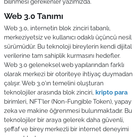
bilinmesi gerekenler yazımızda.
TÜRKİYE
Web 3.0 Tanımı
Web 3.0, internetin blok zinciri tabanlı,
Bölge
merkeziyetsiz ve kullanıcı odaklı üçüncü nesil
Güvenlik
sürümüdür. Bu teknoloji bireylerin kendi dijital
verilerine tam sahiplik kurmasını hedefler.
Genel
Web 3.0 geleneksel web yapılarından farklı
olarak merkezi bir otoriteye ihtiyaç duymadan
Politika
çalışır. Web 3.0'ın temelini oluşturan
teknolojiler arasında blok zinciri,
kripto para
Flaş Haber
birimleri, NFT'ler (Non-Fungible Token), yapay
Dış Haberler
zeka ve makine öğrenmesi bulunmaktadır. Bu
teknolojiler bir araya gelerek daha güvenli,
Magazin
şeffaf ve birey merkezli bir internet deneyimi