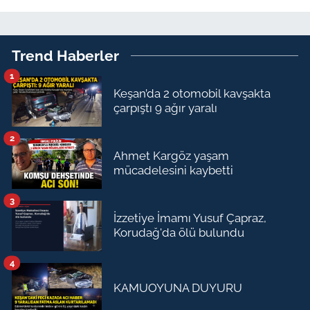
Trend Haberler
1
Keşan’da 2 otomobil kavşakta
çarpıştı 9 ağır yaralı
2
Ahmet Kargöz yaşam
mücadelesini kaybetti
3
İzzetiye İmamı Yusuf Çapraz,
Korudağ'da ölü bulundu
4
KAMUOYUNA DUYURU