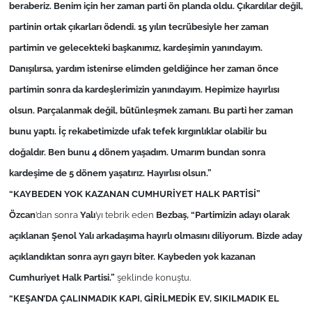
beraberiz. Benim için her zaman parti ön planda oldu. Çıkardılar değil,
partinin ortak çıkarları ödendi. 15 yılın tecrübesiyle her zaman
partimin ve gelecekteki başkanımız, kardeşimin yanındayım.
Danışılırsa, yardım istenirse elimden geldiğince her zaman önce
partimin sonra da kardeşlerimizin yanındayım. Hepimize hayırlısı
olsun. Parçalanmak değil, bütünleşmek zamanı. Bu parti her zaman
bunu yaptı. İç rekabetimizde ufak tefek kırgınlıklar olabilir bu
doğaldır. Ben bunu 4 dönem yaşadım. Umarım bundan sonra
kardeşime de 5 dönem yaşatırız. Hayırlısı olsun.”
“KAYBEDEN YOK KAZANAN CUMHURİYET HALK PARTİSİ”
Özcan
’dan sonra
Yalı
’yı tebrik eden
Bezbaş
, “
Partimizin adayı olarak
açıklanan Şenol Yalı arkadaşıma hayırlı olmasını diliyorum. Bizde aday
açıklandıktan sonra ayrı gayrı biter. Kaybeden yok kazanan
Cumhuriyet Halk Partisi.”
şeklinde konuştu.
“KEŞAN’DA ÇALINMADIK KAPI, GİRİLMEDİK EV, SIKILMADIK EL