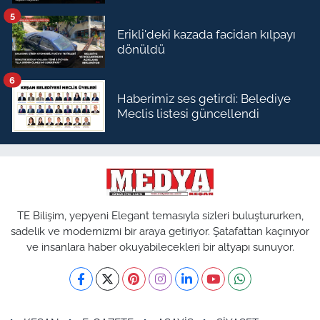
5
Erikli'deki kazada facidan kılpayı
dönüldü
6
Haberimiz ses getirdi: Belediye
Meclis listesi güncellendi
TE Bilişim, yepyeni Elegant temasıyla sizleri buluştururken,
sadelik ve modernizmi bir araya getiriyor. Şatafattan kaçınıyor
ve insanlara haber okuyabilecekleri bir altyapı sunuyor.