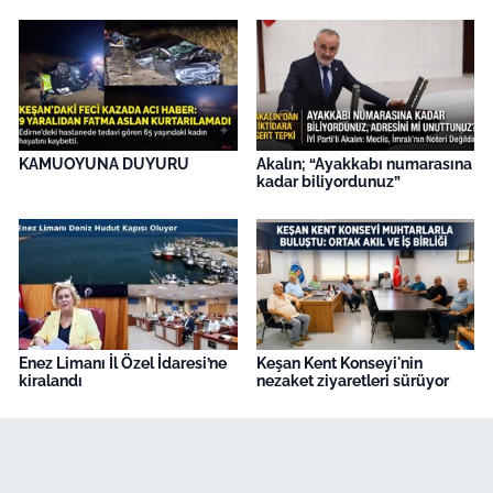
KAMUOYUNA DUYURU
Akalın; “Ayakkabı numarasına
kadar biliyordunuz”
Enez Limanı İl Özel İdaresi’ne
Keşan Kent Konseyi'nin
kiralandı
nezaket ziyaretleri sürüyor