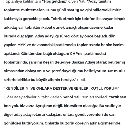
Toplantıya katılanlara
“Hoş geldiniz”
diyen
Yalı
,
“Aday tanıtım
toplantısı muhtemelen Cuma günü saat 15.00 gibi milletvekilimizin
TÜRKİYE
katılımıyla gerçekleşecek. Tebrik etmek için telefon ile arayan birçok
arkadaş var, tebrikleri kabul etmek amaçlı akşamüzerine kadar
Bölge
burada olacağım. Aday adaylığı süreci dört ay önce başladı, dün
Güvenlik
yapılan MYK ve devamındaki parti meclis toplantısında benim ismim
açıklandı. Gönlümden bağlı olduğum CHP’nin parti meclisi
Genel
toplantısında, şahsımı Keşan Belediye Başkan Adayı olarak belirlemiş
olmasından dolayı onur ve şeref duyduğumu belirtiyorum. Ne mutlu
Politika
sizlerle birlikte bu büyük ailenin ferdiyiz.”
dedi.
Flaş Haber
“KENDİLERİNİ VE ONLARA DESTEK VERENLERİ KUTLUYORUM”
Diğer aday adaylarını tebrik eden
Şenol
Yalı,
şunları söyledi:
“Artık sen
Dış Haberler
ben yok, biz varız. Ayrıştıran değil, birleştiren olacağız. Bu vesileyle
diğer aday adayı olan arkadaşları, onlara gönül verenleri de canı
Magazin
gönülden kutluyorum. Onlarda bu zorlu görevin altına girmesinde