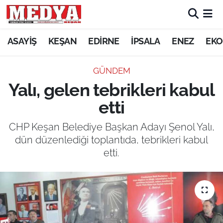
KEŞAN
ASAYİŞ
KEŞAN
EDİRNE
İPSALA
ENEZ
EKO
E-GAZETE
GÜNDEM
Yalı, gelen tebrikleri kabul
ASAYİŞ
etti
SİYASET
CHP Keşan Belediye Başkan Adayı Şenol Yalı,
dün düzenlediği toplantıda, tebrikleri kabul
GÜNDEM
etti.
EKONOMİ
SAĞLIK
EĞİTİM