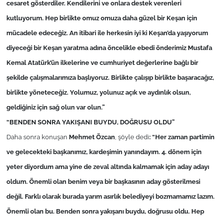
İş Dünyası
cesaret gösterdiler. Kendilerini ve onlara destek verenleri
kutluyorum. Hep birlikte omuz omuza daha güzel bir Keşan için
Bilim Teknoloji
mücadele edeceğiz. An itibari ile herkesin iyi ki Keşan’da yaşıyorum
diyeceği bir Keşan yaratma adına öncelikle ebedi önderimiz Mustafa
English News
Kemal Atatürk’ün ilkelerine ve cumhuriyet değerlerine bağlı bir
şekilde çalışmalarımıza başlıyoruz. Birlikte çalışıp birlikte başaracağız,
Canlı Maç
birlikte yöneteceğiz. Yolumuz, yolunuz açık ve aydınlık olsun,
Finans
geldiğiniz için sağ olun var olun.”
“BENDEN SONRA YAKIŞANI BUYDU, DOĞRUSU OLDU”
Genel-A
Daha sonra konuşan
Mehmet Özcan
,
şöyle dedi
: “Her zaman partimin
ve gelecekteki başkanımız, kardeşimin yanındayım. 4. dönem için
Gündem-Eğitim
yeter diyordum ama yine de zeval altında kalmamak için aday adayı
oldum. Önemli olan benim veya bir başkasının aday gösterilmesi
değil. Farklı olarak burada yarım asırlık belediyeyi bozmamamız lazım.
Önemli olan bu. Benden sonra yakışanı buydu, doğrusu oldu. Hep