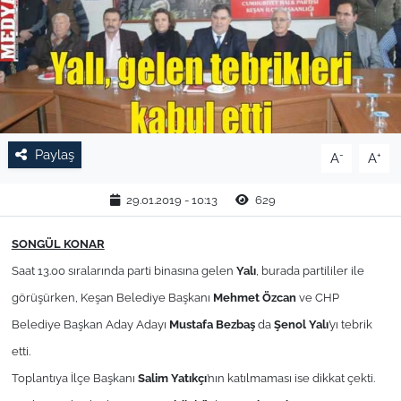
TARIM VE HAYVANCILIK
KÜLTÜR SANAT
RESMİ İLAN
Paylaş
-
+
A
A
SPOR
29.01.2019 - 10:13
629
YAŞAM
SONGÜL KONAR
EDİRNE
Saat 13.00 sıralarında parti binasına gelen
Yalı
, burada partililer ile
görüşürken, Keşan Belediye Başkanı
Mehmet Özcan
ve CHP
TEKİRDAĞ
Belediye Başkan Aday Adayı
Mustafa Bezbaş
da
Şenol Yalı
’yı tebrik
KIRKLARELİ
etti.
Toplantıya İlçe Başkanı
Salim Yatıkçı
’nın katılmaması ise dikkat çekti.
ÇANAKKALE