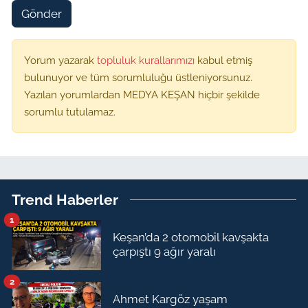
Gönder
Yorum yazarak
topluluk kurallarımızı
kabul etmiş
bulunuyor ve tüm sorumluluğu üstleniyorsunuz.
Yazılan yorumlardan MEDYA KEŞAN hiçbir şekilde
sorumlu tutulamaz.
Trend Haberler
1
Keşan’da 2 otomobil kavşakta
çarpıştı 9 ağır yaralı
2
Ahmet Kargöz yaşam