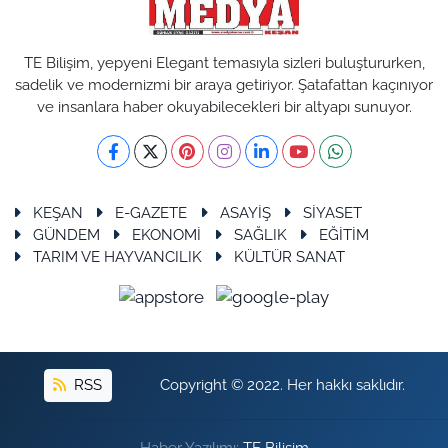
TE Bilişim, yepyeni Elegant temasıyla sizleri buluştururken,
sadelik ve modernizmi bir araya getiriyor. Şatafattan kaçınıyor
ve insanlara haber okuyabilecekleri bir altyapı sunuyor.
KEŞAN
E-GAZETE
ASAYİŞ
SİYASET
GÜNDEM
EKONOMİ
SAĞLIK
EĞİTİM
TARIM VE HAYVANCILIK
KÜLTÜR SANAT
RSS
Copyright © 2022. Her hakkı saklıdır.
Haber Yazılımı:
TE Bilişim