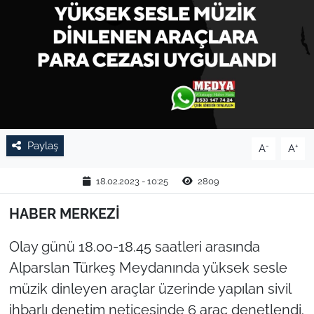
TARIM VE HAYVANCILIK
KÜLTÜR SANAT
RESMİ İLAN
SPOR
Paylaş
-
+
A
A
YAŞAM
18.02.2023 - 10:25
2809
EDİRNE
HABER MERKEZİ
TEKİRDAĞ
Olay günü 18.00-18.45 saatleri arasında
Alparslan Türkeş Meydanında yüksek sesle
KIRKLARELİ
müzik dinleyen araçlar üzerinde yapılan sivil
ihbarlı denetim neticesinde 6 araç denetlendi.
ÇANAKKALE