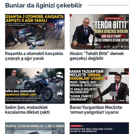
İş Dünyası
Bunlar da ilginizi çekebilir
Bilim Teknoloji
English News
Canlı Maç
Keşan’da 2 otomobil kavşakta
Akalın: "Tehdit Bitti" demek
çarpıştı 9 ağır yaralı
gerçekçi değildir
Finans
Genel-A
Gündem-Eğitim
Selim Şen, motosiklet
Baran Yazgan’dan Meclis’te
kazalarına dikkat çekti
‘orman yangınları’ uyarısı