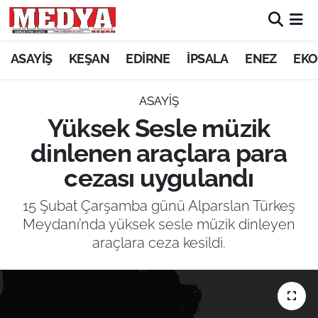
KEŞAN
ASAYİŞ
KEŞAN
EDİRNE
İPSALA
ENEZ
EKO
E-GAZETE
ASAYİŞ
Yüksek Sesle müzik
ASAYİŞ
dinlenen araçlara para
SİYASET
cezası uygulandı
GÜNDEM
15 Şubat Çarşamba günü Alparslan Türkeş
Meydanı’nda yüksek sesle müzik dinleyen
EKONOMİ
araçlara ceza kesildi.
SAĞLIK
EĞİTİM