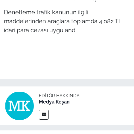
Denetleme trafik kanunun ilgili
TÜRKİYE
maddelerinden araçlara toplamda 4.082 TL
Bölge
idari para cezası uygulandı.
Güvenlik
Genel
Politika
Flaş Haber
EDITÖR HAKKINDA
Medya Keşan
Dış Haberler
Magazin