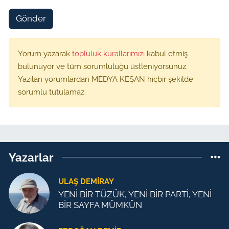
Gönder
Yorum yazarak
topluluk kurallarımızı
kabul etmiş
bulunuyor ve tüm sorumluluğu üstleniyorsunuz.
Yazılan yorumlardan MEDYA KEŞAN hiçbir şekilde
sorumlu tutulamaz.
Yazarlar
ULAŞ DEMİRAY
YENİ BİR TÜZÜK, YENİ BİR PARTİ, YENİ
BİR SAYFA MÜMKÜN