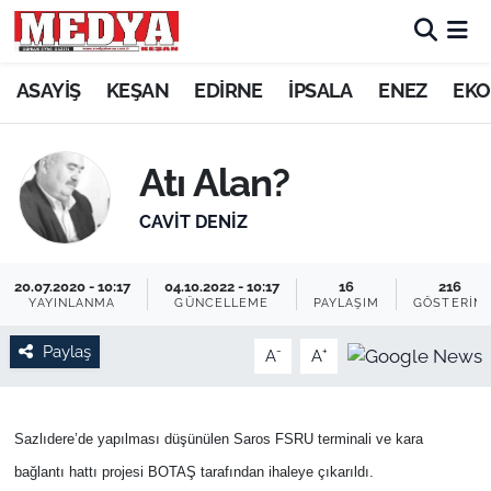
KEŞAN
ASAYİŞ
KEŞAN
EDİRNE
İPSALA
ENEZ
EKO
E-GAZETE
Atı Alan?
ASAYİŞ
CAVİT DENİZ
SİYASET
20.07.2020 - 10:17
04.10.2022 - 10:17
16
216
YAYINLANMA
GÜNCELLEME
PAYLAŞIM
GÖSTERIM
GÜNDEM
Paylaş
-
+
A
A
EKONOMİ
SAĞLIK
Sazlıdere’de yapılması düşünülen Saros FSRU terminali ve kara
bağlantı hattı projesi BOTAŞ tarafından ihaleye çıkarıldı.
EĞİTİM