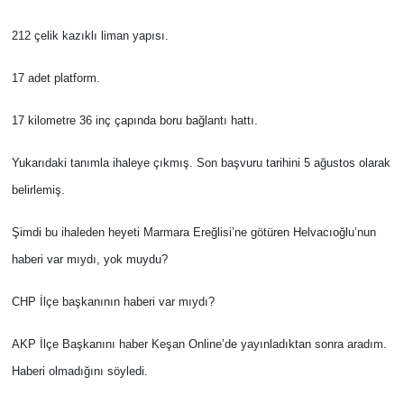
212 çelik kazıklı liman yapısı.
TÜRKİYE
17 adet platform.
Bölge
17 kilometre 36 inç çapında boru bağlantı hattı.
Güvenlik
Yukarıdaki tanımla ihaleye çıkmış. Son başvuru tarihini 5 ağustos olarak
Genel
belirlemiş.
Politika
Şimdi bu ihaleden heyeti Marmara Ereğlisi’ne götüren Helvacıoğlu’nun
haberi var mıydı, yok muydu?
Flaş Haber
CHP İlçe başkanının haberi var mıydı?
Dış Haberler
AKP İlçe Başkanını haber Keşan Online’de yayınladıktan sonra aradım.
Magazin
Haberi olmadığını söyledi.