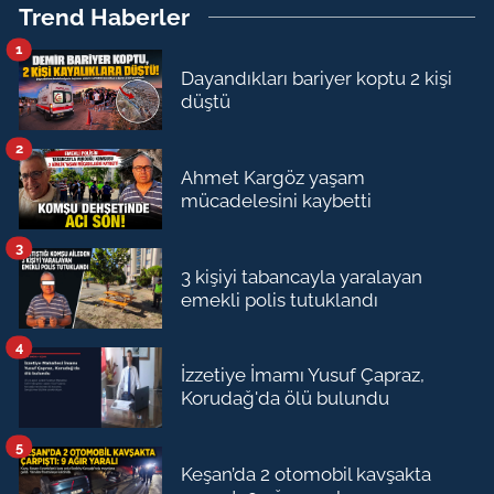
Trend Haberler
1
Dayandıkları bariyer koptu 2 kişi
düştü
2
Ahmet Kargöz yaşam
mücadelesini kaybetti
3
3 kişiyi tabancayla yaralayan
emekli polis tutuklandı
4
İzzetiye İmamı Yusuf Çapraz,
Korudağ'da ölü bulundu
5
Keşan’da 2 otomobil kavşakta