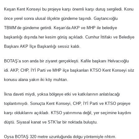
Keşan Kent Konseyi bu projeye karşı önemli karşı duruş sergiledi. Konu
TARIM VE HAYVANCILIK
önce yerel sonra ulusal ölçekte gündeme taşındı. Gaytancıoğlu
KÜLTÜR SANAT
TBMM’de gündeme getirdi. Keşan’da AKP ve MHP ile belediye
başkanlığı dışında her kesim görüş açıkladı. Cumhur İttifakı ve Belediye
RESMİ İLAN
Başkanı AKP İlçe Başkanlığı sessiz kaldı.
SPOR
BOTAŞ’a son anda bir ziyaret gerçekleşti. Kafile başkanı Helvacıoğlu
idi. AKP, CHP, İYİ Parti ve MHP ilçe başkanları KTSO Kent Konseyi söz
YAŞAM
konusu alana yakın iki köy muhtarı.
EDİRNE
İkna daveti miydi, yoksa bölgeye etki ve katkılarının anlatılacağı
toplantımıydı. Sonuçta Kent Konseyi, CHP, İYİ Parti ve KTSO projeye
TEKİRDAĞ
karşı olduklarını açıkladı. KTSO yatırımına değil, yer seçimine kaydını
KIRKLARELİ
düştü. Siyasal kanat ve STK’lar bir noktada buluştu.
Oysa BOTAŞ 320 metre uzunluğunda dolgu yöntemiyle rıhtım.
ÇANAKKALE