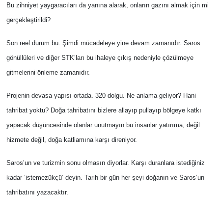
İş Dünyası
Bu zihniyet yaygaracıları da yanına alarak, onların gazını almak için mi
gerçekleştirildi?
Bilim Teknoloji
Son reel durum bu. Şimdi mücadeleye yine devam zamanıdır. Saros
English News
gönüllüleri ve diğer STK’ları bu ihaleye çıkış nedeniyle çözülmeye
gitmelerini önleme zamanıdır.
Canlı Maç
Projenin devasa yapısı ortada. 320 dolgu. Ne anlama geliyor? Hani
Finans
tahribat yoktu? Doğa tahribatını bizlere allayıp pullayıp bölgeye katkı
yapacak düşüncesinde olanlar unutmayın bu insanlar yatırıma, değil
Genel-A
hizmete değil, doğa katliamına karşı direniyor.
Gündem-Eğitim
Saros’un ve turizmin sonu olmasın diyorlar. Karşı duranlara istediğiniz
kadar ‘istemezükçü’ deyin. Tarih bir gün her şeyi doğanın ve Saros’un
tahribatını yazacaktır.