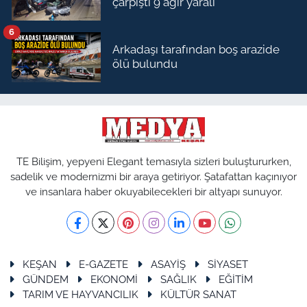
çarpıştı 9 ağır yaralı
6
Arkadaşı tarafından boş arazide
ölü bulundu
TE Bilişim, yepyeni Elegant temasıyla sizleri buluştururken,
sadelik ve modernizmi bir araya getiriyor. Şatafattan kaçınıyor
ve insanlara haber okuyabilecekleri bir altyapı sunuyor.
KEŞAN
E-GAZETE
ASAYİŞ
SİYASET
GÜNDEM
EKONOMİ
SAĞLIK
EĞİTİM
TARIM VE HAYVANCILIK
KÜLTÜR SANAT