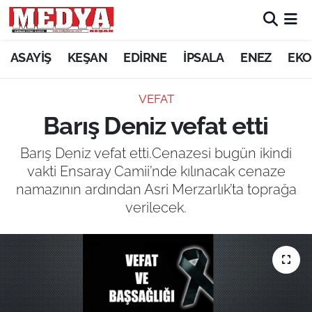
KEŞAN
ASAYİŞ
KEŞAN
EDİRNE
İPSALA
ENEZ
EKO
E-GAZETE
VEFAT
Barış Deniz vefat etti
ASAYİŞ
Barış Deniz vefat etti.Cenazesi bugün ikindi
SİYASET
vakti Ensaray Camii’nde kılınacak cenaze
namazının ardından Asri Merzarlık’ta toprağa
GÜNDEM
verilecek.
EKONOMİ
SAĞLIK
EĞİTİM