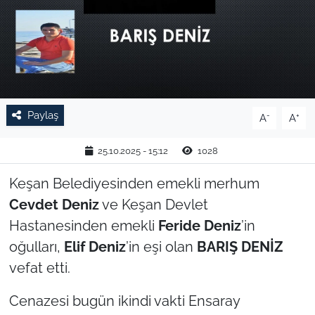
TARIM VE HAYVANCILIK
KÜLTÜR SANAT
RESMİ İLAN
Paylaş
-
+
A
A
SPOR
25.10.2025 - 15:12
1028
YAŞAM
Keşan Belediyesinden emekli merhum
Cevdet Deniz
ve Keşan Devlet
EDİRNE
Hastanesinden emekli
Feride Deniz
’in
TEKİRDAĞ
oğulları,
Elif Deniz
’in eşi olan
BARIŞ DENİZ
vefat etti.
KIRKLARELİ
Cenazesi bugün ikindi vakti Ensaray
ÇANAKKALE