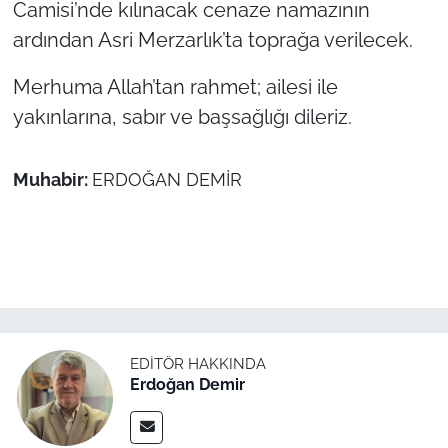
Camisi’nde kılınacak cenaze namazının
ardından Asri Merzarlık’ta toprağa verilecek.
TÜRKİYE
Merhuma Allah’tan rahmet; ailesi ile
Bölge
yakınlarına, sabır ve başsağlığı dileriz.
Güvenlik
Muhabir:
ERDOĞAN DEMİR
Genel
Politika
Flaş Haber
Dış Haberler
EDITÖR HAKKINDA
Erdoğan Demir
Magazin