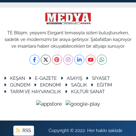
TE Bilişim, yepyeni Elegant temasıyla sizleri buluştururken,
sadelik ve modernizmi bir araya getiriyor. Şatafattan kaçınıyor
ve insanlara haber okuyabilecekleri bir altyapı sunuyor.
KEŞAN
E-GAZETE
ASAYİŞ
SİYASET
GÜNDEM
EKONOMİ
SAĞLIK
EĞİTİM
TARIM VE HAYVANCILIK
KÜLTÜR SANAT
RSS
Copyright © 2022. Her hakkı saklıdır.