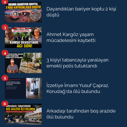
2
Dayandıkları bariyer koptu 2 kişi
düştü
3
Ahmet Kargöz yaşam
mücadelesini kaybetti
4
3 kişiyi tabancayla yaralayan
emekli polis tutuklandı
5
İzzetiye İmamı Yusuf Çapraz,
Korudağ'da ölü bulundu
6
Arkadaşı tarafından boş arazide
ölü bulundu