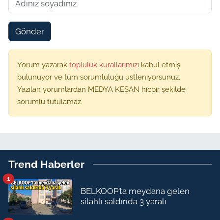
Gönder
Yorum yazarak
topluluk kurallarımızı
kabul etmiş
bulunuyor ve tüm sorumluluğu üstleniyorsunuz.
Yazılan yorumlardan MEDYA KEŞAN hiçbir şekilde
sorumlu tutulamaz.
Trend Haberler
1
BELKOOP’ta meydana gelen
silahlı saldırıda 3 yaralı