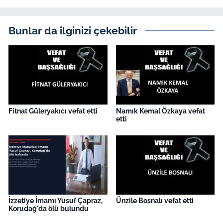
İş Dünyası
Bilim Teknoloji
Bunlar da ilginizi çekebilir
English News
Canlı Maç
Finans
Fitnat Güleryakıcı vefat etti
Namık Kemal Özkaya vefat
etti
Genel-A
Gündem-Eğitim
İzzetiye İmamı Yusuf Çapraz,
Ünzile Bosnalı vefat etti
Korudağ'da ölü bulundu