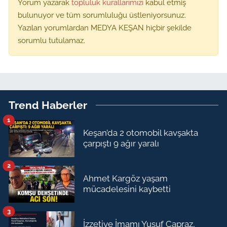
Yorum yazarak
topluluk kurallarımızı
kabul etmiş
bulunuyor ve tüm sorumluluğu üstleniyorsunuz.
Yazılan yorumlardan MEDYA KEŞAN hiçbir şekilde
sorumlu tutulamaz.
Trend Haberler
1
Keşan’da 2 otomobil kavşakta
çarpıştı 9 ağır yaralı
2
Ahmet Kargöz yaşam
mücadelesini kaybetti
3
İzzetiye İmamı Yusuf Çapraz,