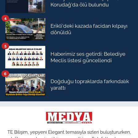
Korudağ'da ölü bulundu
4
Erikli'deki kazada facidan kılpayı
dönüldü
5
Haberimiz ses getirdi: Belediye
Meclis listesi güncellendi
6
Doğduğu topraklarda farkındalık
yarattı
TE Bilişim, yepyeni Elegant temasıyla sizleri buluştururken,