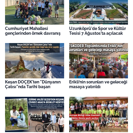
Cumhuriyet Mahallesi
Uzunköprü'de Spor ve Kültür
gençlerinden örnek davranış
Tesisi 7 Ağustos'ta açılacak
Keşan DOÇEK'ten "Dünyanın
Erikli’nin sorunları ve geleceği
Çatısı"nda Tarihi başarı
masaya yatırıldı