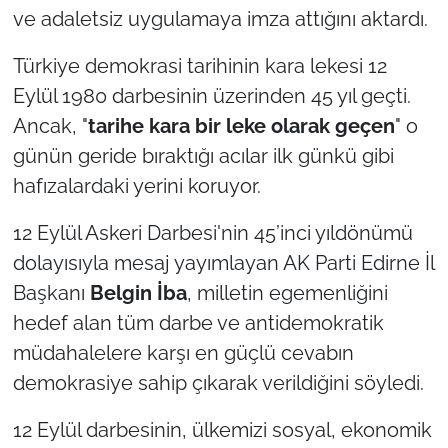
ve adaletsiz uygulamaya imza attığını aktardı.
TÜRKİYE
Türkiye demokrasi tarihinin kara lekesi 12
Eylül 1980 darbesinin üzerinden 45 yıl geçti.
Bölge
Ancak, "
tarihe kara bir leke olarak geçen
" o
Güvenlik
günün geride bıraktığı acılar ilk günkü gibi
hafızalardaki yerini koruyor.
Genel
12 Eylül Askeri Darbesi'nin 45’inci yıldönümü
Politika
dolayısıyla mesaj yayımlayan AK Parti Edirne İl
Başkanı
Belgin İba
, milletin egemenliğini
Flaş Haber
hedef alan tüm darbe ve antidemokratik
müdahalelere karşı en güçlü cevabın
Dış Haberler
demokrasiye sahip çıkarak verildiğini söyledi.
Magazin
12 Eylül darbesinin, ülkemizi sosyal, ekonomik