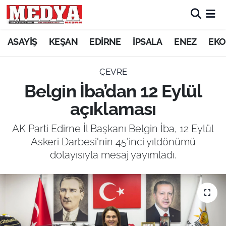
KEŞAN
ASAYİŞ
KEŞAN
EDİRNE
İPSALA
ENEZ
EKO
E-GAZETE
ÇEVRE
Belgin İba’dan 12 Eylül
ASAYİŞ
açıklaması
SİYASET
AK Parti Edirne İl Başkanı Belgin İba, 12 Eylül
Askeri Darbesi'nin 45’inci yıldönümü
GÜNDEM
dolayısıyla mesaj yayımladı.
EKONOMİ
SAĞLIK
EĞİTİM