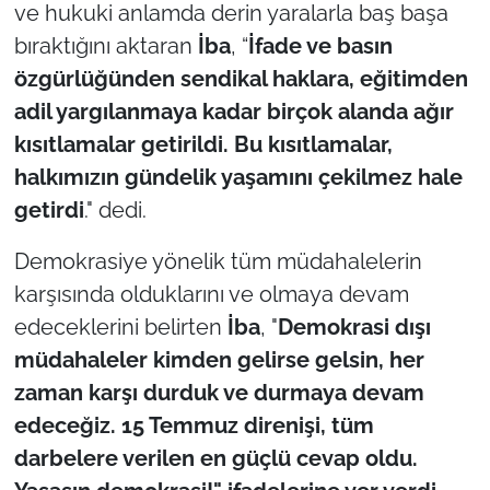
İş Dünyası
ve hukuki anlamda derin yaralarla baş başa
bıraktığını aktaran
İba
, “
İfade ve basın
Bilim Teknoloji
özgürlüğünden sendikal haklara, eğitimden
adil yargılanmaya kadar birçok alanda ağır
English News
kısıtlamalar getirildi. Bu kısıtlamalar,
halkımızın gündelik yaşamını çekilmez hale
Canlı Maç
getirdi
." dedi.
Finans
Demokrasiye yönelik tüm müdahalelerin
Genel-A
karşısında olduklarını ve olmaya devam
edeceklerini belirten
İba
, "
Demokrasi dışı
Gündem-Eğitim
müdahaleler kimden gelirse gelsin, her
zaman karşı durduk ve durmaya devam
edeceğiz. 15 Temmuz direnişi, tüm
darbelere verilen en güçlü cevap oldu.