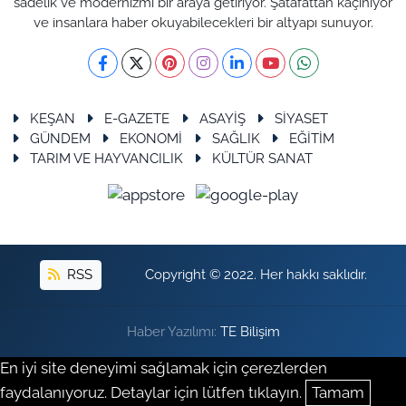
sadelik ve modernizmi bir araya getiriyor. Şatafattan kaçınıyor
ve insanlara haber okuyabilecekleri bir altyapı sunuyor.
KEŞAN
E-GAZETE
ASAYİŞ
SİYASET
GÜNDEM
EKONOMİ
SAĞLIK
EĞİTİM
TARIM VE HAYVANCILIK
KÜLTÜR SANAT
RSS
Copyright © 2022. Her hakkı saklıdır.
Haber Yazılımı:
TE Bilişim
En iyi site deneyimi sağlamak için çerezlerden
faydalanıyoruz. Detaylar için lütfen tıklayın.
Tamam