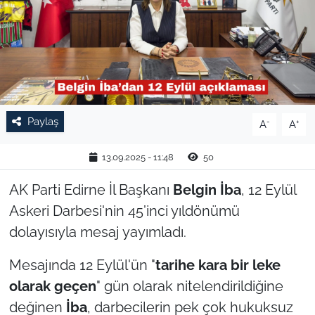
TARIM VE HAYVANCILIK
KÜLTÜR SANAT
RESMİ İLAN
Paylaş
-
+
A
A
SPOR
13.09.2025 - 11:48
50
YAŞAM
AK Parti Edirne İl Başkanı
Belgin İba
, 12 Eylül
EDİRNE
Askeri Darbesi'nin 45’inci yıldönümü
dolayısıyla mesaj yayımladı.
TEKİRDAĞ
Mesajında 12 Eylül'ün "
tarihe kara bir leke
KIRKLARELİ
olarak geçen
" gün olarak nitelendirildiğine
değinen
İba
, darbecilerin pek çok hukuksuz
ÇANAKKALE