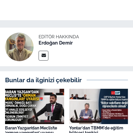
EDITÖR HAKKINDA
Erdoğan Demir
Bunlar da ilginizi çekebilir
Baran Yazgan’dan Meclis’te
Yontar'dan TBMM'de eğitim
‘orman yangınları’ uyarısı
bütçesi tepkisi