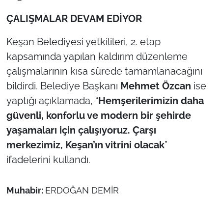
İş Dünyası
ÇALIŞMALAR DEVAM EDİYOR
Bilim Teknoloji
Keşan Belediyesi yetkilileri, 2. etap
English News
kapsamında yapılan kaldırım düzenleme
çalışmalarının kısa sürede tamamlanacağını
Canlı Maç
bildirdi. Belediye Başkanı
Mehmet Özcan
ise
yaptığı açıklamada, “
Hemşerilerimizin daha
Finans
güvenli, konforlu ve modern bir şehirde
Genel-A
yaşamaları için çalışıyoruz. Çarşı
merkezimiz, Keşan’ın vitrini olacak
”
Gündem-Eğitim
ifadelerini kullandı.
Muhabir:
ERDOĞAN DEMİR