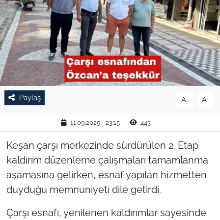
TARIM VE HAYVANCILIK
KÜLTÜR SANAT
RESMİ İLAN
SPOR
Paylaş
-
+
A
A
YAŞAM
11.09.2025 - 23:15
443
EDİRNE
Keşan çarşı merkezinde sürdürülen 2. Etap
kaldırım düzenleme çalışmaları tamamlanma
TEKİRDAĞ
aşamasına gelirken, esnaf yapılan hizmetten
duyduğu memnuniyeti dile getirdi.
KIRKLARELİ
Çarşı esnafı, yenilenen kaldırımlar sayesinde
ÇANAKKALE