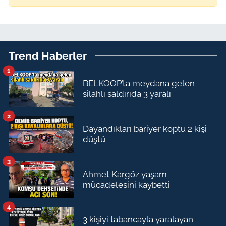
Trend Haberler
1
BELKOOP’ta meydana gelen
silahlı saldırıda 3 yaralı
2
Dayandıkları bariyer koptu 2 kişi
düştü
3
Ahmet Kargöz yaşam
mücadelesini kaybetti
4
3 kişiyi tabancayla yaralayan