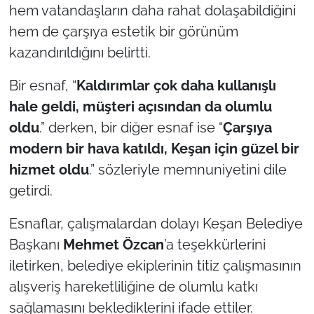
hem vatandaşların daha rahat dolaşabildiğini
hem de çarşıya estetik bir görünüm
TÜRKİYE
kazandırıldığını belirtti.
Bölge
Bir esnaf, “
Kaldırımlar çok daha kullanışlı
Güvenlik
hale geldi, müşteri açısından da olumlu
oldu
.” derken, bir diğer esnaf ise “
Çarşıya
Genel
modern bir hava katıldı, Keşan için güzel bir
hizmet oldu
.” sözleriyle memnuniyetini dile
Politika
getirdi.
Flaş Haber
Esnaflar, çalışmalardan dolayı Keşan Belediye
Başkanı
Mehmet Özcan
’a teşekkürlerini
Dış Haberler
iletirken, belediye ekiplerinin titiz çalışmasının
Magazin
alışveriş hareketliliğine de olumlu katkı
sağlamasını beklediklerini ifade ettiler.