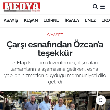
KEŞAN
ASAYİŞ
KEŞAN
EDİRNE
İPSALA
ENEZ
EKO
E-GAZETE
SİYASET
Çarşı esnafından Özcan’a
ASAYİŞ
teşekkür
SİYASET
2. Etap kaldırım düzenleme çalışmaları
tamamlanma aşamasına gelirken, esnaf
GÜNDEM
yapılan hizmetten duyduğu memnuniyeti dile
getirdi
EKONOMİ
SAĞLIK
EĞİTİM