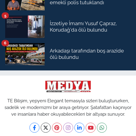
emekli polis tutuklandı
5
İzzetiye İmamı Yusuf Çapraz,
Korudağ'da ölü bulundu
6
Arkadaşı tarafından boş arazide
ölü bulundu
TE Bilişim, yepyeni Elegant temasıyla sizleri buluştururken,
sadelik ve modernizmi bir araya getiriyor. Şatafattan kaçınıyor
ve insanlara haber okuyabilecekleri bir altyapı sunuyor.