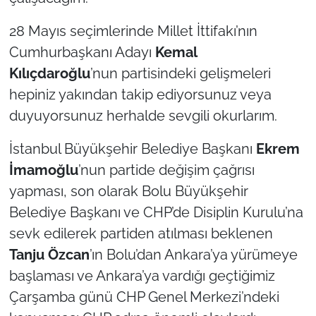
28 Mayıs seçimlerinde Millet İttifakı’nın
TÜRKİYE
Cumhurbaşkanı Adayı
Kemal
Bölge
Kılıçdaroğlu
’nun partisindeki gelişmeleri
hepiniz yakından takip ediyorsunuz veya
Güvenlik
duyuyorsunuz herhalde sevgili okurlarım.
Genel
İstanbul Büyükşehir Belediye Başkanı
Ekrem
İmamoğlu
’nun partide değişim çağrısı
Politika
yapması, son olarak Bolu Büyükşehir
Belediye Başkanı ve CHP’de Disiplin Kurulu’na
Flaş Haber
sevk edilerek partiden atılması beklenen
Dış Haberler
Tanju Özcan
’ın Bolu’dan Ankara’ya yürümeye
başlaması ve Ankara’ya vardığı geçtiğimiz
Magazin
Çarşamba günü CHP Genel Merkezi’ndeki