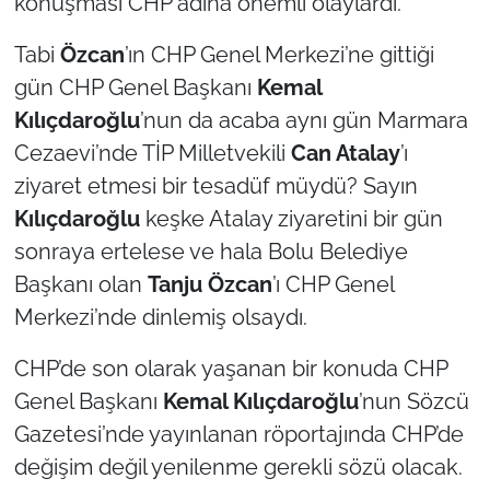
konuşması CHP adına önemli olaylardı.
İş Dünyası
Tabi
Özcan
’ın CHP Genel Merkezi’ne gittiği
Bilim Teknoloji
gün CHP Genel Başkanı
Kemal
Kılıçdaroğlu
’nun da acaba aynı gün Marmara
English News
Cezaevi’nde TİP Milletvekili
Can Atalay
’ı
Canlı Maç
ziyaret etmesi bir tesadüf müydü? Sayın
Kılıçdaroğlu
keşke Atalay ziyaretini bir gün
Finans
sonraya ertelese ve hala Bolu Belediye
Başkanı olan
Tanju Özcan
’ı CHP Genel
Genel-A
Merkezi’nde dinlemiş olsaydı.
Gündem-Eğitim
CHP’de son olarak yaşanan bir konuda CHP
Genel Başkanı
Kemal Kılıçdaroğlu
’nun Sözcü
Gazetesi’nde yayınlanan röportajında CHP’de
değişim değil yenilenme gerekli sözü olacak.