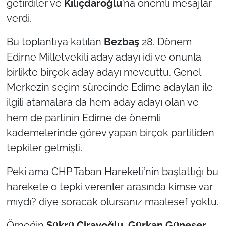
getirdiler ve
Kılıçdaroğlu
’na önemli mesajlar
verdi.
Bu toplantıya katılan
Bezbaş
28. Dönem
Edirne Milletvekili aday adayı idi ve onunla
birlikte birçok aday adayı mevcuttu. Genel
Merkezin seçim sürecinde Edirne adayları ile
ilgili atamalara da hem aday adayı olan ve
hem de partinin Edirne de önemli
kademelerinde görev yapan birçok partiliden
tepkiler gelmişti.
Peki ama CHP Taban Hareketi’nin başlattığı bu
harekete o tepki verenler arasında kimse var
mıydı? diye soracak olursanız maalesef yoktu.
Örneğin
Şükrü Ciravoğlu
,
Gürkan Güneser
,