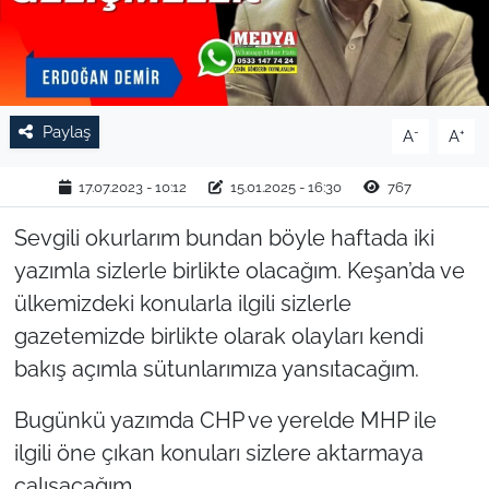
TARIM VE HAYVANCILIK
KÜLTÜR SANAT
Paylaş
-
+
A
A
RESMİ İLAN
17.07.2023 - 10:12
15.01.2025 - 16:30
767
SPOR
Sevgili okurlarım bundan böyle haftada iki
YAŞAM
yazımla sizlerle birlikte olacağım. Keşan’da ve
ülkemizdeki konularla ilgili sizlerle
EDİRNE
gazetemizde birlikte olarak olayları kendi
bakış açımla sütunlarımıza yansıtacağım.
TEKİRDAĞ
Bugünkü yazımda CHP ve yerelde MHP ile
KIRKLARELİ
ilgili öne çıkan konuları sizlere aktarmaya
çalışacağım.
ÇANAKKALE