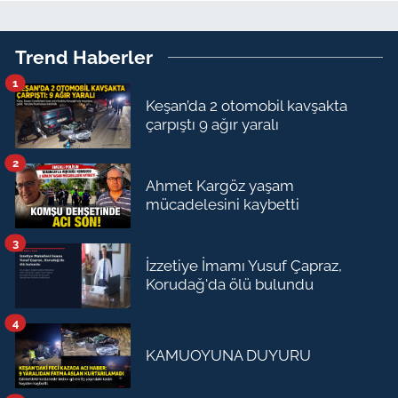
Trend Haberler
1
Keşan’da 2 otomobil kavşakta
çarpıştı 9 ağır yaralı
2
Ahmet Kargöz yaşam
mücadelesini kaybetti
3
İzzetiye İmamı Yusuf Çapraz,
Korudağ'da ölü bulundu
4
KAMUOYUNA DUYURU