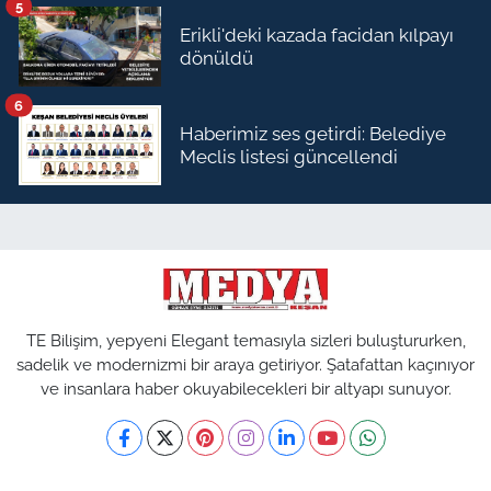
5
Erikli'deki kazada facidan kılpayı
dönüldü
6
Haberimiz ses getirdi: Belediye
Meclis listesi güncellendi
TE Bilişim, yepyeni Elegant temasıyla sizleri buluştururken,
sadelik ve modernizmi bir araya getiriyor. Şatafattan kaçınıyor
ve insanlara haber okuyabilecekleri bir altyapı sunuyor.