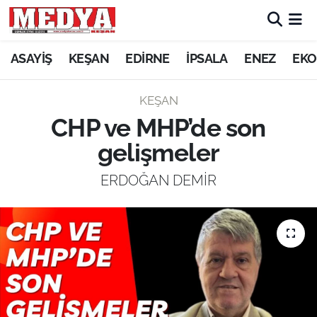
KEŞAN
ASAYİŞ
KEŞAN
EDİRNE
İPSALA
ENEZ
EKO
E-GAZETE
KEŞAN
CHP ve MHP’de son
ASAYİŞ
gelişmeler
SİYASET
ERDOĞAN DEMİR
GÜNDEM
EKONOMİ
SAĞLIK
EĞİTİM