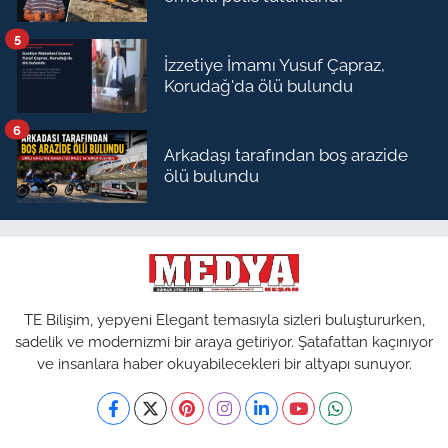
5
İzzetiye İmamı Yusuf Çapraz,
Korudağ'da ölü bulundu
6
Arkadaşı tarafından boş arazide
ölü bulundu
TE Bilişim, yepyeni Elegant temasıyla sizleri buluştururken,
sadelik ve modernizmi bir araya getiriyor. Şatafattan kaçınıyor
ve insanlara haber okuyabilecekleri bir altyapı sunuyor.