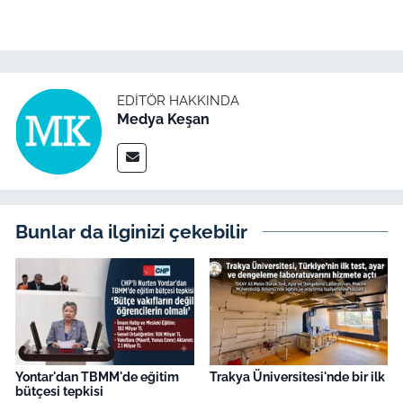
İş Dünyası
Bilim Teknoloji
English News
EDITÖR HAKKINDA
Medya Keşan
Canlı Maç
Finans
Bunlar da ilginizi çekebilir
Genel-A
Gündem-Eğitim
Yontar'dan TBMM'de eğitim
Trakya Üniversitesi'nde bir ilk
bütçesi tepkisi