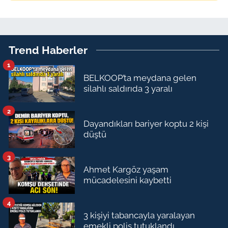
Trend Haberler
1
BELKOOP’ta meydana gelen
silahlı saldırıda 3 yaralı
2
Dayandıkları bariyer koptu 2 kişi
düştü
3
Ahmet Kargöz yaşam
mücadelesini kaybetti
4
3 kişiyi tabancayla yaralayan
emekli polis tutuklandı