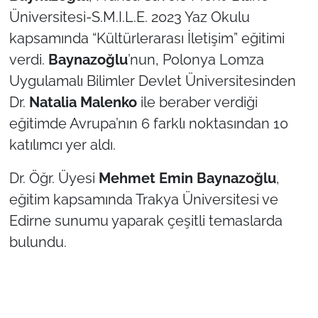
Üniversitesi-S.M.I.L.E. 2023 Yaz Okulu
TÜRKİYE
kapsamında “Kültürlerarası İletişim” eğitimi
verdi.
Baynazoğlu
’nun, Polonya Lomza
Bölge
Uygulamalı Bilimler Devlet Üniversitesinden
Dr.
Natalia Malenko
ile beraber verdiği
Güvenlik
eğitimde Avrupa’nın 6 farklı noktasından 10
Genel
katılımcı yer aldı.
Dr. Öğr. Üyesi
Mehmet Emin Baynazoğlu
,
Politika
eğitim kapsamında Trakya Üniversitesi ve
Flaş Haber
Edirne sunumu yaparak çeşitli temaslarda
bulundu.
Dış Haberler
Magazin