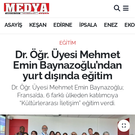
KEŞAN
ASAYİŞ
KEŞAN
EDİRNE
İPSALA
ENEZ
EKO
E-GAZETE
EĞİTİM
Dr. Öğr. Üyesi Mehmet
ASAYİŞ
Emin Baynazoğlu’ndan
SİYASET
yurt dışında eğitim
GÜNDEM
Dr. Öğr. Üyesi Mehmet Emin Baynazoğlu;
Fransa’da, 6 farklı ülkeden katılımcıya
EKONOMİ
“Kültürlerarası İletişim” eğitim verdi.
SAĞLIK
EĞİTİM