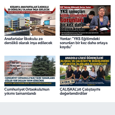
Anafartalar İlkokulu 20
Yontar: "YKS Eğitimdeki
derslikli olarak inşa edilecek
sorunları bir kez daha ortaya
koydu"
Cumhuriyet Ortaokulu’nun
ÇALIŞKAL'26 Çalıştayı’nı
yıkımı tamamlandı
değerlendirdiler