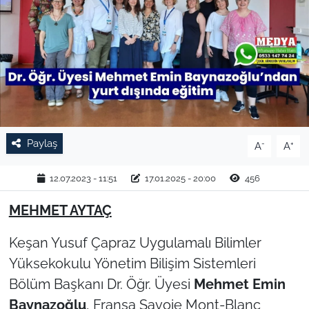
TARIM VE HAYVANCILIK
KÜLTÜR SANAT
RESMİ İLAN
SPOR
Paylaş
-
+
A
A
YAŞAM
12.07.2023 - 11:51
17.01.2025 - 20:00
456
EDİRNE
MEHMET AYTAÇ
TEKİRDAĞ
Keşan Yusuf Çapraz Uygulamalı Bilimler
Yüksekokulu Yönetim Bilişim Sistemleri
KIRKLARELİ
Bölüm Başkanı Dr. Öğr. Üyesi
Mehmet Emin
Baynazoğlu
, Fransa Savoie Mont-Blanc
ÇANAKKALE