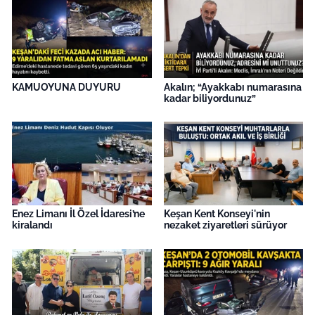
KAMUOYUNA DUYURU
Akalın; “Ayakkabı numarasına
kadar biliyordunuz”
Enez Limanı İl Özel İdaresi’ne
Keşan Kent Konseyi'nin
kiralandı
nezaket ziyaretleri sürüyor