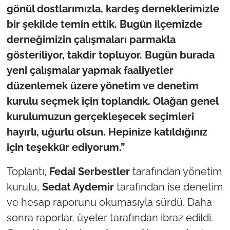
İş Dünyası
gönül dostlarımızla, kardeş derneklerimizle
bir şekilde temin ettik. Bugün ilçemizde
Bilim Teknoloji
derneğimizin çalışmaları parmakla
gösteriliyor, takdir topluyor. Bugün burada
English News
yeni çalışmalar yapmak faaliyetler
Canlı Maç
düzenlemek üzere yönetim ve denetim
kurulu seçmek için toplandık. Olağan genel
Finans
kurulumuzun gerçekleşecek seçimleri
hayırlı, uğurlu olsun. Hepinize katıldığınız
Genel-A
için teşekkür ediyorum.”
Gündem-Eğitim
Toplantı,
Fedai Serbestler
tarafından yönetim
kurulu,
Sedat Aydemir
tarafından ise denetim
ve hesap raporunu okumasıyla sürdü. Daha
sonra raporlar, üyeler tarafından ibraz edildi.