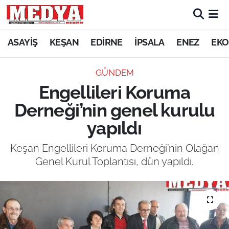
KEŞAN
ASAYİŞ
KEŞAN
EDİRNE
İPSALA
ENEZ
EKO
E-GAZETE
GÜNDEM
Engellileri Koruma
ASAYİŞ
Derneği’nin genel kurulu
SİYASET
yapıldı
GÜNDEM
Keşan Engellileri Koruma Derneği’nin Olağan
Genel Kurul Toplantısı, dün yapıldı.
EKONOMİ
SAĞLIK
EĞİTİM