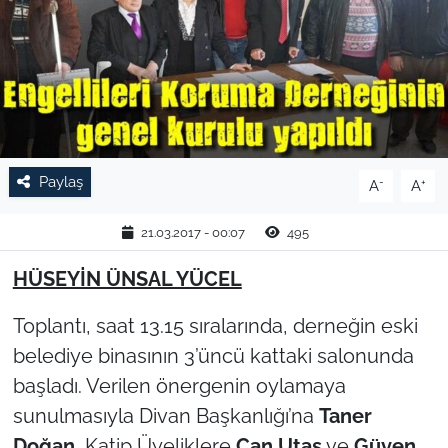
TARIM VE HAYVANCILIK
KÜLTÜR SANAT
RESMİ İLAN
Paylaş
-
+
A
A
SPOR
21.03.2017 - 00:07
495
YAŞAM
HÜSEYİN ÜNSAL YÜCEL
EDİRNE
Toplantı, saat 13.15 sıralarında, derneğin eski
TEKİRDAĞ
belediye binasının 3’üncü kattaki salonunda
başladı. Verilen önergenin oylamaya
KIRKLARELİ
sunulmasıyla Divan Başkanlığı’na
Taner
Doğan
, Katip Üyeliklere
Can Utaş
ve
Güven
ÇANAKKALE