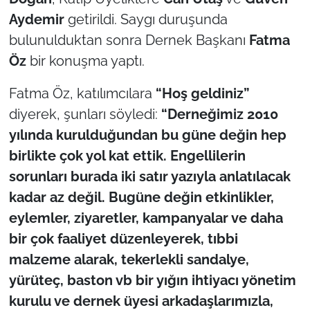
Aydemir
getirildi. Saygı duruşunda
TÜRKİYE
bulunulduktan sonra Dernek Başkanı
Fatma
Öz
bir konuşma yaptı.
Bölge
Fatma Öz, katılımcılara
“Hoş geldiniz”
Güvenlik
diyerek, şunları söyledi:
“Derneğimiz 2010
yılında kurulduğundan bu güne değin hep
Genel
birlikte çok yol kat ettik. Engellilerin
Politika
sorunları burada iki satır yazıyla anlatılacak
kadar az değil. Bugüne değin etkinlikler,
Flaş Haber
eylemler, ziyaretler, kampanyalar ve daha
bir çok faaliyet düzenleyerek, tıbbi
Dış Haberler
malzeme alarak, tekerlekli sandalye,
yürüteç, baston vb bir yığın ihtiyacı yönetim
Magazin
kurulu ve dernek üyesi arkadaşlarımızla,