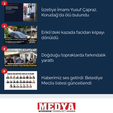
3
İzzetiye İmamı Yusuf Çapraz,
Korudağ'da ölü bulundu
4
Erikli'deki kazada facidan kılpayı
dönüldü
5
Doğduğu topraklarda farkındalık
yarattı
6
Haberimiz ses getirdi: Belediye
Meclis listesi güncellendi