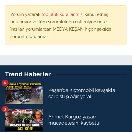
Yorum yazarak
topluluk kurallarımızı
kabul etmiş
bulunuyor ve tüm sorumluluğu üstleniyorsunuz.
Yazılan yorumlardan MEDYA KEŞAN hiçbir şekilde
sorumlu tutulamaz.
Trend Haberler
1
Keşan’da 2 otomobil kavşakta
çarpıştı 9 ağır yaralı
2
Ahmet Kargöz yaşam
mücadelesini kaybetti