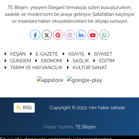
TE Bilişim, yepyeni Elegant temasıyla sizleri buluştururken,
sadelik ve modernizmi bir araya getiriyor. Şatafattan kaçınıyor
ve insanlara haber okuyabilecekleri bir altyapı sunuyor.
KEŞAN
E-GAZETE
ASAYİŞ
SİYASET
GÜNDEM
EKONOMİ
SAĞLIK
EĞİTİM
TARIM VE HAYVANCILIK
KÜLTÜR SANAT
RSS
Copyright © 2022. Her hakkı saklıdır.
Haber Yazılımı:
TE Bilişim