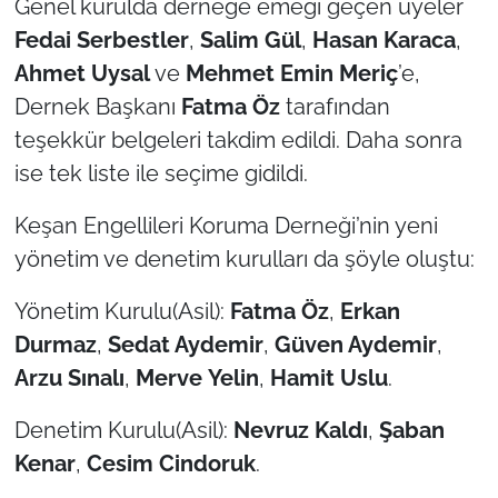
Genel kurulda derneğe emeği geçen üyeler
Fedai Serbestler
,
Salim Gül
,
Hasan Karaca
,
Ahmet Uysal
ve
Mehmet Emin Meriç
’e,
Dernek Başkanı
Fatma Öz
tarafından
teşekkür belgeleri takdim edildi. Daha sonra
ise tek liste ile seçime gidildi.
Keşan Engellileri Koruma Derneği’nin yeni
yönetim ve denetim kurulları da şöyle oluştu:
Yönetim Kurulu(Asil):
Fatma Öz
,
Erkan
Durmaz
,
Sedat Aydemir
,
Güven Aydemir
,
Arzu Sınalı
,
Merve
Yelin
,
Hamit
Uslu
.
Denetim Kurulu(Asil):
Nevruz Kaldı
,
Şaban
Kenar
,
Cesim Cindoruk
.