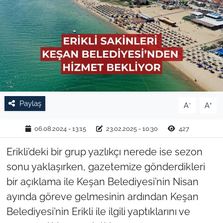
TARIM VE HAYVANCILIK
KÜLTÜR SANAT
RESMİ İLAN
SPOR
Paylaş
-
+
A
A
YAŞAM
06.08.2024 - 13:15
23.02.2025 - 10:30
427
EDİRNE
Erikli’deki bir grup yazlıkçı nerede ise sezon
sonu yaklaşırken, gazetemize gönderdikleri
TEKİRDAĞ
bir açıklama ile Keşan Belediyesi’nin Nisan
ayında göreve gelmesinin ardından Keşan
KIRKLARELİ
Belediyesi’nin Erikli ile ilgili yaptıklarını ve
ÇANAKKALE