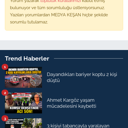
Yorum yazarak
topluluk kurallarımızı
kabul etmiş
bulunuyor ve tüm sorumluluğu üstleniyorsunuz.
Yazılan yorumlardan MEDYA KEŞAN hiçbir şekilde
sorumlu tutulamaz.
Trend Haberler
1
Dayandıkları bariyer koptu 2 kişi
düştü
2
Ahmet Kargöz yaşam
mücadelesini kaybetti
3
3 kişiyi tabancayla yaralayan