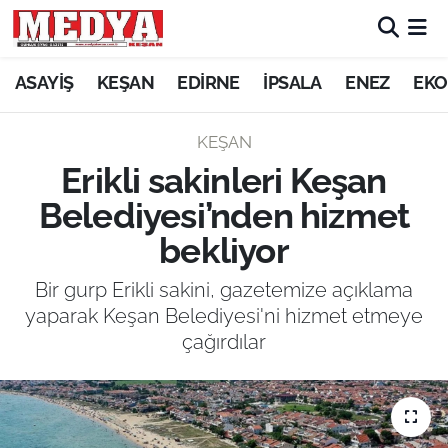
KEŞAN
ASAYİŞ
KEŞAN
EDİRNE
İPSALA
ENEZ
EKO
E-GAZETE
KEŞAN
Erikli sakinleri Keşan
ASAYİŞ
Belediyesi’nden hizmet
SİYASET
bekliyor
GÜNDEM
Bir gurp Erikli sakini, gazetemize açıklama
yaparak Keşan Belediyesi'ni hizmet etmeye
EKONOMİ
çağırdılar
SAĞLIK
EĞİTİM