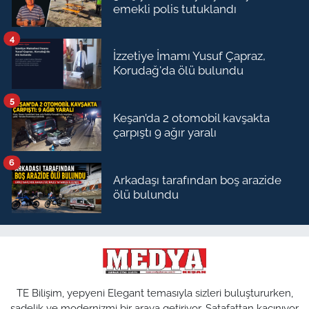
emekli polis tutuklandı
4
İzzetiye İmamı Yusuf Çapraz,
Korudağ'da ölü bulundu
5
Keşan’da 2 otomobil kavşakta
çarpıştı 9 ağır yaralı
6
Arkadaşı tarafından boş arazide
ölü bulundu
TE Bilişim, yepyeni Elegant temasıyla sizleri buluştururken,
sadelik ve modernizmi bir araya getiriyor. Şatafattan kaçınıyor