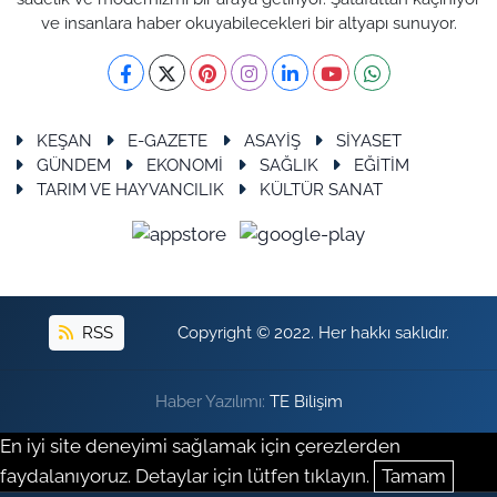
ve insanlara haber okuyabilecekleri bir altyapı sunuyor.
KEŞAN
E-GAZETE
ASAYİŞ
SİYASET
GÜNDEM
EKONOMİ
SAĞLIK
EĞİTİM
TARIM VE HAYVANCILIK
KÜLTÜR SANAT
RSS
Copyright © 2022. Her hakkı saklıdır.
Haber Yazılımı:
TE Bilişim
En iyi site deneyimi sağlamak için çerezlerden
faydalanıyoruz. Detaylar için lütfen tıklayın.
Tamam