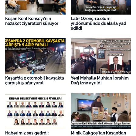
Keşan Kent Konseyi'nin
Latif Özenç 10.ölüm
nezaket ziyaretleri sürüyor
yıldönümünde dualarla yad
edildi
Keşan’da 2 otomobil kavşakta
Yeni Mahalle Muhtarı İbrahim
çarpıştı 9 ağır yaralı
Dağ izne ayrıldı
Haberimiz ses getirdi:
Minik Gakgoş'tan Keşan’dan