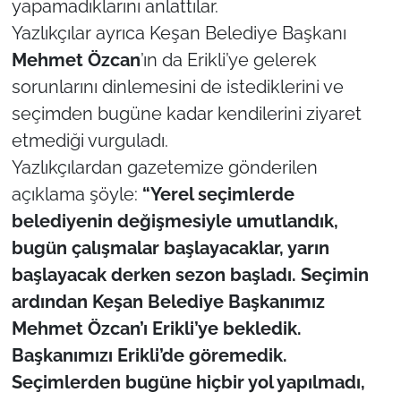
yapamadıklarını anlattılar.
Yazlıkçılar ayrıca Keşan Belediye Başkanı
TÜRKİYE
Mehmet Özcan
’ın da Erikli’ye gelerek
sorunlarını dinlemesini de istediklerini ve
Bölge
seçimden bugüne kadar kendilerini ziyaret
Güvenlik
etmediği vurguladı.
Yazlıkçılardan gazetemize gönderilen
Genel
açıklama şöyle:
“Yerel seçimlerde
belediyenin değişmesiyle umutlandık,
Politika
bugün çalışmalar başlayacaklar, yarın
Flaş Haber
başlayacak derken sezon başladı. Seçimin
ardından Keşan Belediye Başkanımız
Dış Haberler
Mehmet Özcan’ı Erikli’ye bekledik.
Başkanımızı Erikli’de göremedik.
Magazin
Seçimlerden bugüne hiçbir yol yapılmadı,