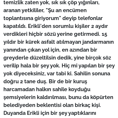
temizlik zaten yok, sık sık çöp yığınları,
İş Dünyası
aranan yetkililer, "Şu an encümen
Bilim Teknoloji
toplantısına giriyorum" deyip telefonlar
kapatıldı. Erikli'den sorumlu kişiler 2 aydır
English News
verdikleri hiçbir sözü yerine getirmedi. 15
yıldır bir kürek asfalt atılmayan jandarmanın
Canlı Maç
yanından çıkan yol için, en azından bir
Finans
greyderle düzeltilsin dedik, yine birçok söz
verilip hala bir şey yok. Hiç mi yapılan bir şey
Genel-A
yok diyeceksiniz, var tabi ki. Sahilin sonuna
doğru 2 tane duş. Bir de bir kuruş
Gündem-Eğitim
harcamadan halkın sahile koyduğu
şemsiyelerin kaldırılması, bunu da köpürten
belediyeden beklentisi olan birkaç kişi.
Duyanda Erikli için bir şey yaptıklarını