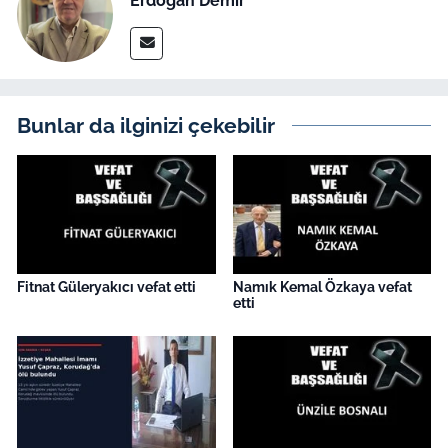
Erdoğan Demir
İş Dünyası
Bilim Teknoloji
English News
Bunlar da ilginizi çekebilir
Canlı Maç
Finans
Genel-A
Fitnat Güleryakıcı vefat etti
Namık Kemal Özkaya vefat
etti
Gündem-Eğitim