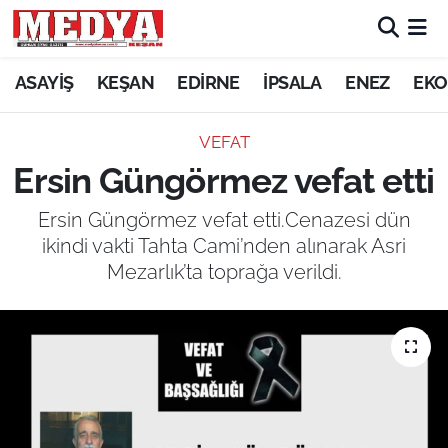
KEŞAN
ASAYİŞ
KEŞAN
EDİRNE
İPSALA
ENEZ
EKO
E-GAZETE
VEFAT
Ersin Güngörmez vefat etti
ASAYİŞ
Ersin Güngörmez vefat etti.Cenazesi dün
SİYASET
ikindi vakti Tahta Cami’nden alınarak Asri
Mezarlık’ta toprağa verildi.
GÜNDEM
EKONOMİ
SAĞLIK
EĞİTİM