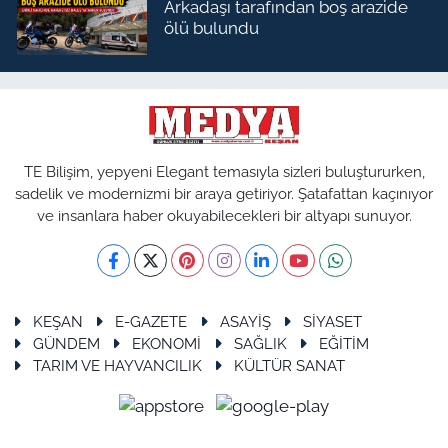
Arkadaşı tarafından boş arazide
ölü bulundu
TE Bilişim, yepyeni Elegant temasıyla sizleri buluştururken,
sadelik ve modernizmi bir araya getiriyor. Şatafattan kaçınıyor
ve insanlara haber okuyabilecekleri bir altyapı sunuyor.
KEŞAN
E-GAZETE
ASAYİŞ
SİYASET
GÜNDEM
EKONOMİ
SAĞLIK
EĞİTİM
TARIM VE HAYVANCILIK
KÜLTÜR SANAT