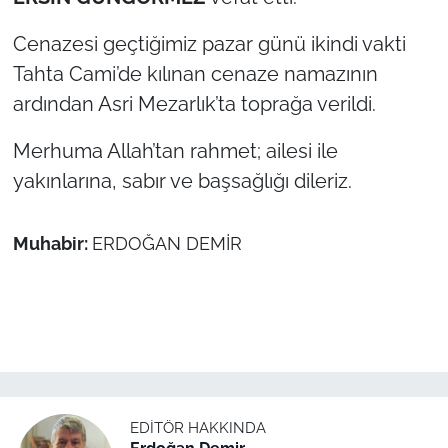
Cenazesi geçtiğimiz pazar günü ikindi vakti
TÜRKİYE
Tahta Cami’de kılınan cenaze namazının
Bölge
ardından Asri Mezarlık’ta toprağa verildi.
Merhuma Allah’tan rahmet; ailesi ile
Güvenlik
yakınlarına, sabır ve başsağlığı dileriz.
Genel
Muhabir:
ERDOĞAN DEMİR
Politika
Flaş Haber
Dış Haberler
Magazin
EDITÖR HAKKINDA