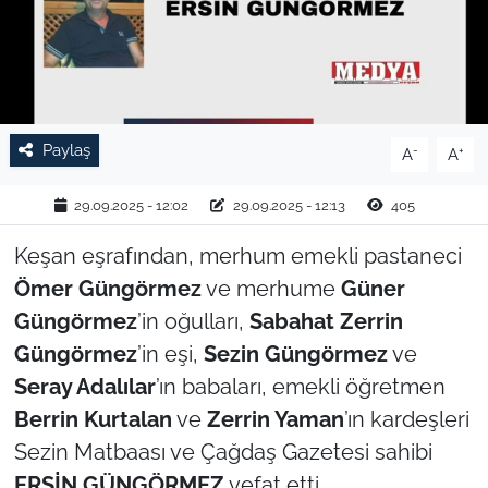
TARIM VE HAYVANCILIK
KÜLTÜR SANAT
RESMİ İLAN
Paylaş
-
+
A
A
SPOR
29.09.2025 - 12:02
29.09.2025 - 12:13
405
Keşan eşrafından, merhum emekli pastaneci
YAŞAM
Ömer Güngörmez
ve merhume
Güner
EDİRNE
Güngörmez
’in oğulları,
Sabahat Zerrin
Güngörmez
’in eşi,
Sezin Güngörmez
ve
TEKİRDAĞ
Seray Adalılar
’ın babaları, emekli öğretmen
Berrin Kurtalan
ve
Zerrin Yaman
’ın kardeşleri
KIRKLARELİ
Sezin Matbaası ve Çağdaş Gazetesi sahibi
ERSİN GÜNGÖRMEZ
vefat etti.
ÇANAKKALE