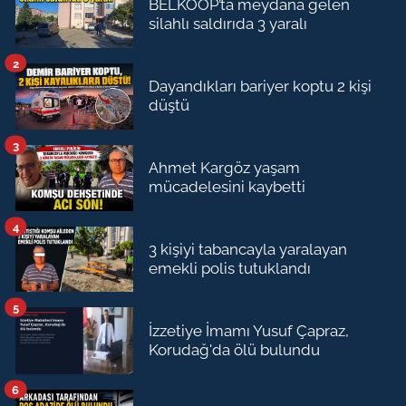
BELKOOP’ta meydana gelen
silahlı saldırıda 3 yaralı
2
Dayandıkları bariyer koptu 2 kişi
düştü
3
Ahmet Kargöz yaşam
mücadelesini kaybetti
4
3 kişiyi tabancayla yaralayan
emekli polis tutuklandı
5
İzzetiye İmamı Yusuf Çapraz,
Korudağ'da ölü bulundu
6