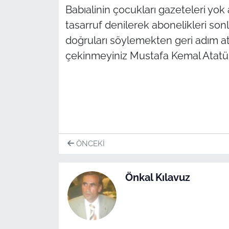
İş Dünyası
Babıalinin çocukları gazeteleri yo
tasarruf denilerek abonelikleri sonla
Bilim Teknoloji
doğruları söylemekten geri adım a
çekinmeyiniz Mustafa Kemal Atatü
English News
Canlı Maç
Finans
Genel-A
ÖNCEKI
Gündem-Eğitim
Önkal Kılavuz