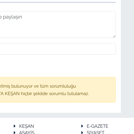
etmiş bulunuyor ve tüm sorumluluğu
A KEŞAN hiçbir şekilde sorumlu tutulamaz.
KEŞAN
E-GAZETE
ASAYİŞ
SİYASET