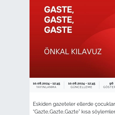
TARIM VE HAYVANCILIK
KÜLTÜR SANAT
RESMİ İLAN
SPOR
YAŞAM
EDİRNE
10.08.2024 - 12:45
10.08.2024 - 12:45
96
TEKİRDAĞ
YAYINLANMA
GÜNCELLEME
GÖSTE
KIRKLARELİ
Eskiden gazeteler ellerde çocuklar
“Gazte,Gazte,Gazte” kısa söylemler
ÇANAKKALE