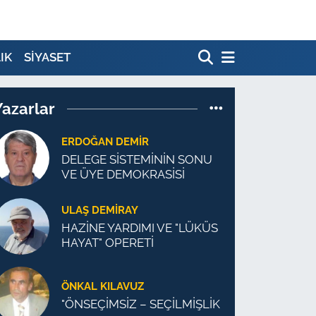
IK
SİYASET
Yazarlar
ERDOĞAN DEMIR
DELEGE SİSTEMİNİN SONU
VE ÜYE DEMOKRASİSİ
ULAŞ DEMİRAY
HAZİNE YARDIMI VE "LÜKÜS
HAYAT" OPERETİ
ÖNKAL KILAVUZ
"ÖNSEÇİMSİZ – SEÇİLMİŞLİK