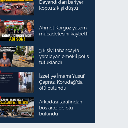
Dayandıkları bariyer
koptu 2 kişi düştü
Ahmet Kargöz yaşam
mücadelesini kaybetti
3 kişiyi tabancayla
yaralayan emekli polis
tutuklandı
İzzetiye İmamı Yusuf
Çapraz, Korudağ'da
ölü bulundu
Arkadaşı tarafından
boş arazide ölü
bulundu