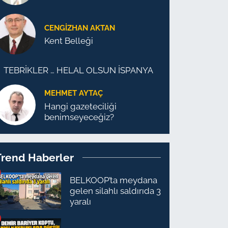
CENGİZHAN AKTAN
Kent Belleği
TEBRİKLER … HELAL OLSUN İSPANYA
MEHMET AYTAÇ
Hangi gazeteciliği
benimseyeceğiz?
Trend Haberler
BELKOOP’ta meydana
gelen silahlı saldırıda 3
yaralı