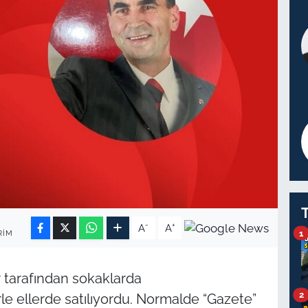
-
+
A
A
1
RIM
 tarafından sokaklarda
2
le ellerde satılıyordu. Normalde “Gazete”