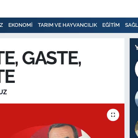
Z
EKONOMİ
TARIM VE HAYVANCILIK
EĞİTİM
SAĞL
E, GASTE,
TE
UZ