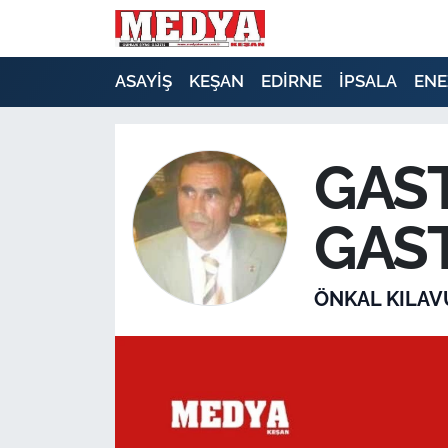
KEŞAN
ASAYİŞ
KEŞAN
EDİRNE
İPSALA
ENE
E-GAZETE
GAST
ASAYİŞ
GAS
SİYASET
GÜNDEM
ÖNKAL KILAV
EKONOMİ
SAĞLIK
EĞİTİM