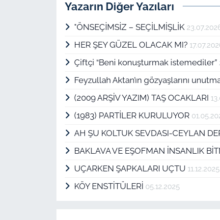
Yazarın Diğer Yazıları
"ÖNSEÇİMSİZ – SEÇİLMİŞLİK
23.07.202
HER ŞEY GÜZEL OLACAK MI?
17.07.20
Çiftçi “Beni konuşturmak istemediler”
Feyzullah Aktan’ın gözyaşlarını unu
(2009 ARŞİV YAZIM) TAŞ OCAKLARI
13
(1983) PARTİLER KURULUYOR
01.05.20
AH ŞU KOLTUK SEVDASI-CEYLAN DE
BAKLAVA VE EŞOFMAN İNSANLIK Bİ
UÇARKEN ŞAPKALARI UÇTU
11.12.2025
KÖY ENSTİTÜLERİ
05.12.2025