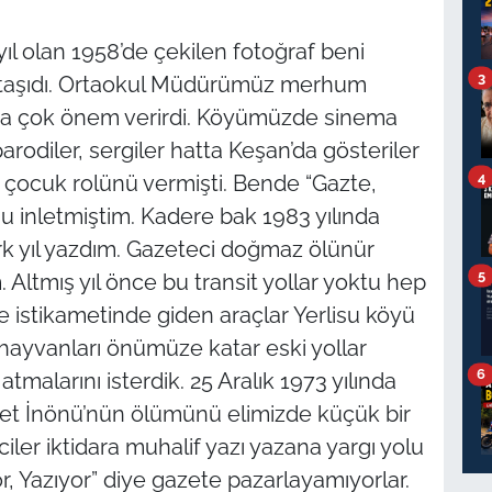
 olan 1958’de çekilen fotoğraf beni
3
a taşıdı. Ortaokul Müdürümüz merhum
ara çok önem verirdi. Köyümüzde sinema
arodiler, sergiler hatta Keşan’da gösteriler
4
n çocuk rolünü vermişti. Bende “Gazte,
u inletmiştim. Kadere bak 1983 yılında
rk yıl yazdım. Gazeteci doğmaz ölünür
5
Altmış yıl önce bu transit yollar yoktu hep
le istikametinde giden araçlar Yerlisu köyü
 hayvanları önümüze katar eski yollar
6
malarını isterdik. 25 Aralık 1973 yılında
t İnönü’nün ölümünü elimizde küçük bir
ler iktidara muhalif yazı yazana yargı yolu
or, Yazıyor” diye gazete pazarlayamıyorlar.