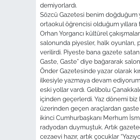
demiyorlardı.
Sözcü Gazetesi benim doğduğum yıl
TÜRKİYE
ortaokul öğrencisi olduğum yıllar
Bölge
Orhan Yorgancı kültürel çakışmal
salonunda piyesler, halk oyunları, p
Güvenlik
verilirdi. Piyeste bana gazete sata
Gaste, Gaste” diye bağararak salon
Genel
Önder Gazetesinde yazar olarak kı
Politika
ilkesiyle yazmaya devam ediyorum. 
eski yollar vardı. Gelibolu Çanakka
Flaş Haber
içinden geçerlerdi. Yaz dönemi biz
üzerinden geçen araçlardan gaste at
Dış Haberler
ikinci Cumhurbaşkanı Merhum İsme
Magazin
radyodan duymuştuk. Artık gazeteci
cezaevi hazır, artık çocuklar “Yazıy