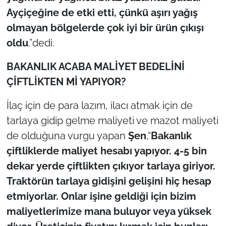
Ayçiçeğine de etki etti, çünkü aşırı yağış
olmayan bölgelerde çok iyi bir ürün çıkışı
oldu
.”dedi.
BAKANLIK ACABA MALİYET BEDELİNİ
ÇİFTLİKTEN Mİ YAPIYOR?
İlaç için de para lazım, ilacı atmak için de
tarlaya gidip gelme maliyeti ve mazot maliyeti
de olduğuna vurgu yapan
Şen
,“
Bakanlık
çiftliklerde maliyet hesabı yapıyor. 4-5 bin
dekar yerde çiftlikten çıkıyor tarlaya giriyor.
Traktörün tarlaya gidişini gelişini hiç hesap
etmiyorlar. Onlar işine geldiği için bizim
maliyetlerimize mana buluyor veya yüksek