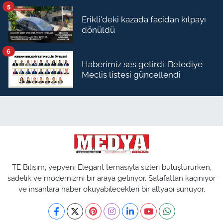
5
Erikli'deki kazada facidan kılpayı
dönüldü
6
Haberimiz ses getirdi: Belediye
Meclis listesi güncellendi
TE Bilişim, yepyeni Elegant temasıyla sizleri buluştururken,
sadelik ve modernizmi bir araya getiriyor. Şatafattan kaçınıyor
ve insanlara haber okuyabilecekleri bir altyapı sunuyor.