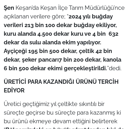
Şen
Keşan’da Keşan İlçe Tarım Müdürlüğü’nce
TÜRKİYE
açıklanan verilere göre; “
2024 yılı buğday
verileri 213 bin 100 dekar buğday ekiliyor,
Bölge
kuru alanda 4.500 dekar kuru ve 4 bin 632
dekar da sulu alanda ekim yapılıyor.
Güvenlik
Ayçiçeği 195 bin 500 dekar, çeltik 42 bin
Genel
dekar, şeker pancarı7 bin 200 dekar, kanola
6 bin 500 dekar ekimi gerçekleştirildi.
”dedi.
Politika
ÜRETİCİ PARA KAZANDIĞI ÜRÜNÜ TERCİH
Flaş Haber
EDİYOR
Dış Haberler
Üretici geçtiğimiz yıl çeltikte sıkıntılı bir
süreçte geçirse bu süreçte para kazanmış ki
Magazin
bu ürünü ekmeye devam ettiğini belirterek