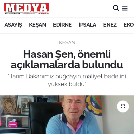
KEŞAN
ASAYİŞ
KEŞAN
EDİRNE
İPSALA
ENEZ
EKO
E-GAZETE
KEŞAN
Hasan Şen, önemli
ASAYİŞ
açıklamalarda bulundu
SİYASET
"Tarım Bakanımız buğdayın maliyet bedelini
yüksek buldu"
GÜNDEM
EKONOMİ
SAĞLIK
EĞİTİM