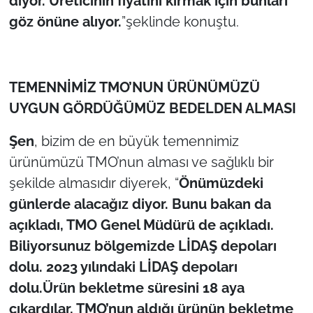
diyor. Üreticinin fiyatını kırmak için bunları
göz önüne alıyor.
”şeklinde konuştu.
TEMENNİMİZ TMO’NUN ÜRÜNÜMÜZÜ
UYGUN GÖRDÜĞÜMÜZ BEDELDEN ALMASI
Şen
, bizim de en büyük temennimiz
ürünümüzü TMO’nun alması ve sağlıklı bir
şekilde almasıdır diyerek, “
Önümüzdeki
günlerde alacağız diyor. Bunu bakan da
açıkladı, TMO Genel Müdürü de açıkladı.
Biliyorsunuz bölgemizde LİDAŞ depoları
dolu. 2023 yılındaki LİDAŞ depoları
dolu.Ürün bekletme süresini 18 aya
çıkardılar, TMO’nun aldığı ürünün bekletme