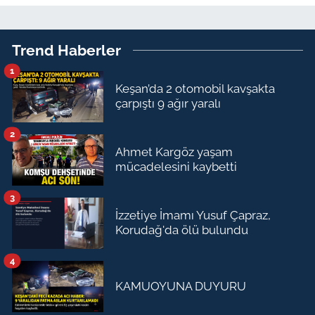
Trend Haberler
1
Keşan’da 2 otomobil kavşakta
çarpıştı 9 ağır yaralı
2
Ahmet Kargöz yaşam
mücadelesini kaybetti
3
İzzetiye İmamı Yusuf Çapraz,
Korudağ'da ölü bulundu
4
KAMUOYUNA DUYURU