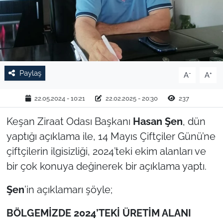
TARIM VE HAYVANCILIK
KÜLTÜR SANAT
RESMİ İLAN
Paylaş
-
+
A
A
SPOR
22.05.2024 - 10:21
22.02.2025 - 20:30
237
YAŞAM
Keşan Ziraat Odası Başkanı
Hasan Şen
, dün
yaptığı açıklama ile, 14 Mayıs Çiftçiler Günü’ne
EDİRNE
çiftçilerin ilgisizliği, 2024’teki ekim alanları ve
bir çok konuya değinerek bir açıklama yaptı.
TEKİRDAĞ
Şen
’in açıklamarı şöyle;
KIRKLARELİ
BÖLGEMİZDE 2024’TEKİ ÜRETİM ALANI
ÇANAKKALE