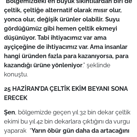
“
Bölgemizdeki en büyük sıkıntılardan biri de
İş Dünyası
çeltik, çeltiğe alternatif olarak mısır olur,
Bilim Teknoloji
yonca olur, değişik ürünler olabilir. Suyu
gördüğümüz gibi hemen çeltik ekmeyi
English News
düşünüyor. Tabi ihtiyacımız var ama
ayçiçeğine de ihtiyacımız var. Ama insanlar
Canlı Maç
hangi üründen fazla para kazanıyorsa, para
kazandığı ürüne yönleniyor
.” şeklinde
Finans
konuştu.
Genel-A
25 HAZİRAN’DA ÇELTİK EKİM BEYANI SONA
Gündem-Eğitim
ERECEK
Şen
, bölgemizde geçen yıl 32 bin dekar çeltik
ekimi bu yıl 42 bin dekarlara çıktığını da vurgu
yaparak “
Yarın öbür gün daha da artacağını