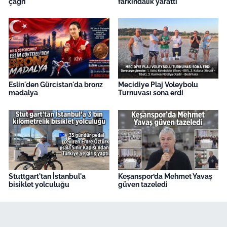
çağrı
farkındalık yarattı
Eslin'den Gürcistan'da bronz
Mecidiye Plaj Voleybolu
madalya
Turnuvası sona erdi
Stuttgart'tan İstanbul'a
Keşanspor’da Mehmet Yavaş
bisiklet yolculuğu
güven tazeledi