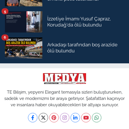
5
İzzetiye İmamı Yusuf Çapraz,
Korudağ'da ölü bulundu
6
Arkadaşı tarafından boş arazide
ölü bulundu
TE Bilişim, yepyeni Elegant temasıyla sizleri buluştururken,
sadelik ve modernizmi bir araya getiriyor. Şatafattan kaçınıyor
ve insanlara haber okuyabilecekleri bir altyapı sunuyor.