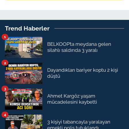
Trend Haberler
1
BELKOOP’ta meydana gelen
silahlı saldırıda 3 yaralı
2
Dayandıkları bariyer koptu 2 kişi
düştü
3
Ahmet Kargöz yaşam
mücadelesini kaybetti
4
3 kişiyi tabancayla yaralayan
emekli polis tutuklandı