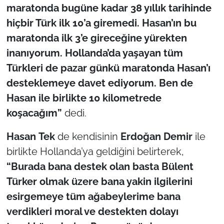
maratonda bugüne kadar 38 yıllık tarihinde
hiçbir Türk ilk 10’a giremedi. Hasan’ın bu
TÜRKİYE
maratonda ilk 3’e gireceğine yürekten
Bölge
inanıyorum. Hollanda’da yaşayan tüm
Türkleri de pazar günkü maratonda Hasan’ı
Güvenlik
desteklemeye davet ediyorum. Ben de
Hasan ile birlikte 10 kilometrede
Genel
koşacağım”
dedi.
Politika
Hasan
Tek
de kendisinin
Erdoğan
Demir
ile
birlikte Hollanda’ya geldiğini belirterek,
Flaş Haber
“Burada bana destek olan basta Bülent
Dış Haberler
Türker olmak üzere bana yakin ilgilerini
esirgemeye tüm ağabeylerime bana
Magazin
verdikleri moral ve destekten dolayı