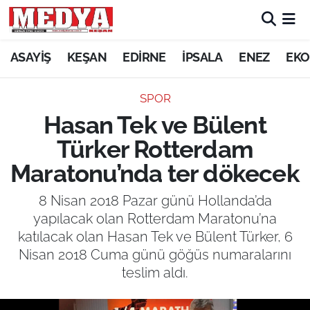
KEŞAN
ASAYİŞ
KEŞAN
EDİRNE
İPSALA
ENEZ
EKO
E-GAZETE
SPOR
Hasan Tek ve Bülent
ASAYİŞ
Türker Rotterdam
SİYASET
Maratonu’nda ter dökecek
GÜNDEM
8 Nisan 2018 Pazar günü Hollanda’da
yapılacak olan Rotterdam Maratonu’na
EKONOMİ
katılacak olan Hasan Tek ve Bülent Türker, 6
Nisan 2018 Cuma günü göğüs numaralarını
SAĞLIK
teslim aldı.
EĞİTİM