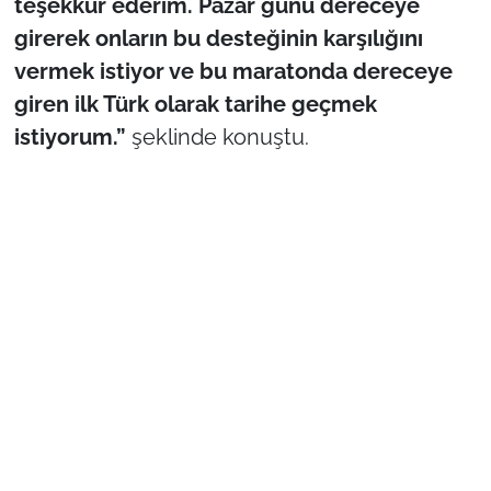
teşekkür ederim. Pazar günü dereceye
İş Dünyası
girerek onların bu desteğinin karşılığını
Bilim Teknoloji
vermek istiyor ve bu maratonda dereceye
giren ilk Türk olarak tarihe geçmek
English News
istiyorum.”
şeklinde konuştu.
Canlı Maç
Finans
Genel-A
Gündem-Eğitim