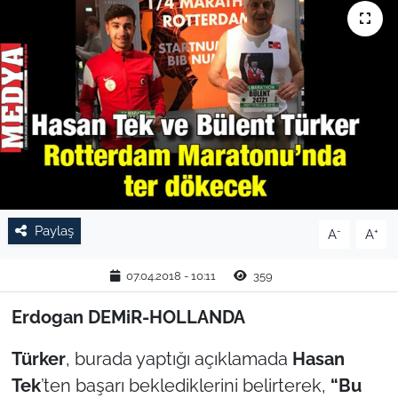
TARIM VE HAYVANCILIK
KÜLTÜR SANAT
RESMİ İLAN
SPOR
YAŞAM
Paylaş
-
+
A
A
EDİRNE
07.04.2018 - 10:11
359
TEKİRDAĞ
Erdogan DEMiR-HOLLANDA
KIRKLARELİ
Türker
, burada yaptığı açıklamada
Hasan
Tek
’ten başarı beklediklerini belirterek,
“Bu
ÇANAKKALE