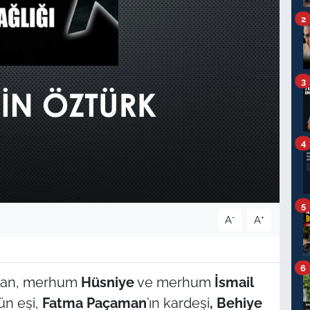
2
3
4
5
-
+
A
A
6
ndan, merhum
Hüsniye
ve merhum
İsmail
’ün eşi,
Fatma Paçaman
’ın kardeşi
, Behiye