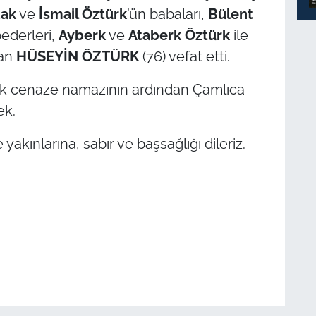
dak
ve
İsmail Öztürk
’ün babaları,
Bülent
pederleri,
Ayberk
ve
Ataberk Öztürk
ile
lan
HÜSEYİN ÖZTÜRK
(76) vefat etti.
ak cenaze namazının ardından Çamlıca
ek.
yakınlarına, sabır ve başsağlığı dileriz.