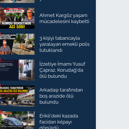
Ahmet Kargöz yaşam
mücadelesini kaybetti
3 kişiyi tabancayla
yaralayan emekli polis
tutuklandı
İzzetiye İmamı Yusuf
Çapraz, Korudağ'da
ölü bulundu
Arkadaşı tarafından
boş arazide ölü
bulundu
Erikli'deki kazada
facidan kılpayı
dönüldü