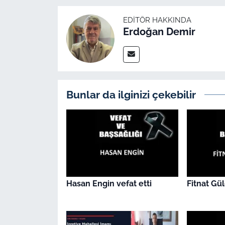
İş Dünyası
EDITÖR HAKKINDA
Bilim Teknoloji
Erdoğan Demir
English News
Canlı Maç
Bunlar da ilginizi çekebilir
Finans
Genel-A
Gündem-Eğitim
Hasan Engin vefat etti
Fitnat Gül