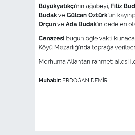
Büyükyatıkçı
’nın ağabeyi,
Filiz Bu
TÜRKİYE
Budak
ve
Gülcan Öztürk
’ün kayın
Orçun
ve
Ada Budak
’ın dedeleri o
Bölge
Cenazesi
bugün öğle vakti kılınac
Güvenlik
Köyü Mezarlığı’nda toprağa verilec
Genel
Merhuma Allah’tan rahmet; ailesi ile 
Politika
Muhabir:
ERDOĞAN DEMİR
Flaş Haber
Dış Haberler
Magazin