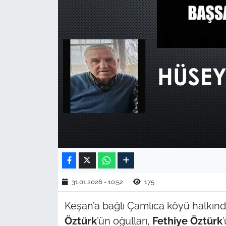
TARIM VE HAYVANCILIK
KÜLTÜR SANAT
RESMİ İLAN
SPOR
YAŞAM
EDİRNE
TEKİRDAĞ
31.01.2026 - 10:52
175
KIRKLARELİ
Keşan’a bağlı Çamlıca köyü halkı
Öztürk
’ün oğulları,
Fethiye Öztürk
ÇANAKKALE