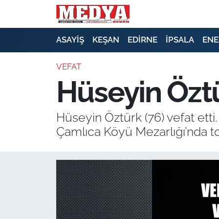
KEŞAN
ASAYİŞ
KEŞAN
EDİRNE
İPSALA
ENE
E-GAZETE
VEFAT
Hüseyin Öztü
ASAYİŞ
SİYASET
Hüseyin Öztürk (76) vefat ett
Çamlıca Köyü Mezarlığı’nda to
GÜNDEM
EKONOMİ
SAĞLIK
EĞİTİM