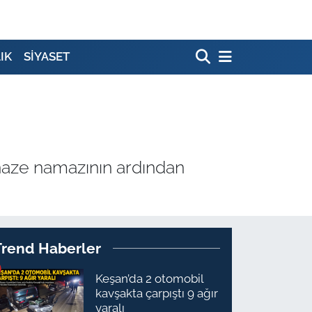
IK
SİYASET
enaze namazının ardından
Trend Haberler
Keşan’da 2 otomobil
kavşakta çarpıştı 9 ağır
yaralı