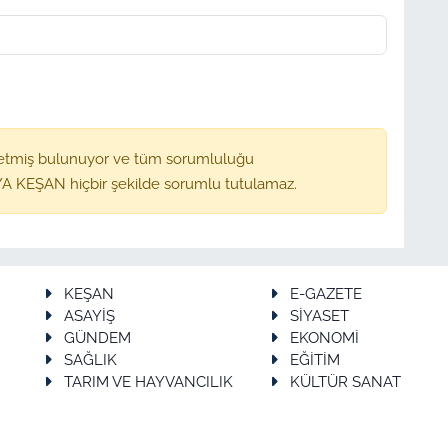
etmiş bulunuyor ve tüm sorumluluğu
A KEŞAN hiçbir şekilde sorumlu tutulamaz.
KEŞAN
E-GAZETE
ASAYİŞ
SİYASET
GÜNDEM
EKONOMİ
SAĞLIK
EĞİTİM
TARIM VE HAYVANCILIK
KÜLTÜR SANAT