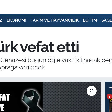
Z
EKONOMİ
TARIM VE HAYVANCILIK
EĞİTİM
SAĞL
rk vefat etti
i. Cenazesi bugün öğle vakti kılınacak c
prağa verilecek.
1