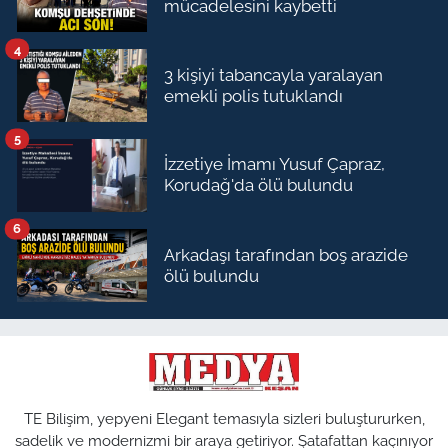
mücadelesini kaybetti
4
3 kişiyi tabancayla yaralayan
emekli polis tutuklandı
5
İzzetiye İmamı Yusuf Çapraz,
Korudağ'da ölü bulundu
6
Arkadaşı tarafından boş arazide
ölü bulundu
TE Bilişim, yepyeni Elegant temasıyla sizleri buluştururken,
sadelik ve modernizmi bir araya getiriyor. Şatafattan kaçınıyor