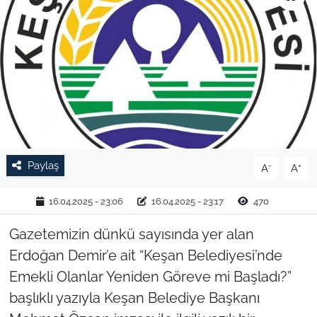
TARIM VE HAYVANCILIK
KÜLTÜR SANAT
RESMİ İLAN
SPOR
Paylaş
-
+
A
A
YAŞAM
16.04.2025 - 23:06
16.04.2025 - 23:17
470
EDİRNE
Gazetemizin dünkü sayısında yer alan
TEKİRDAĞ
Erdoğan Demir’e ait “Keşan Belediyesi’nde
Emekli Olanlar Yeniden Göreve mi Başladı?”
KIRKLARELİ
başlıklı yazıyla Keşan Belediye Başkanı
ÇANAKKALE