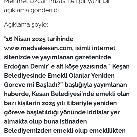
Mehmet Özcan imzası ile ilgili yazılı bir
açıklama gönderildi.
TÜRKİYE
Açıklama şöyle;
Bölge
“
16 Nisan 2025 tarihinde
Güvenlik
www.medvakesan.com, isimli internet
sitenizde ve yayımlanan gazetenizde
Genel
Erdoğan Demir' e ait köşe yazısında " Keşan
Belediyesinde Emekli Olanlar Yeniden
Politika
Göreve mi Başladı?” başlığıyla yayımlanan
Flaş Haber
haberde, Keşan Belediyesi'nde emekli olan
bazı kişilerin 2025 yılı itibariyle yeniden
Dış Haberler
göreve başlatıldığı yönünde iddialar yer
almakta olup buna istinaden
Magazin
Belediyemizden emekli olup emeklilikten