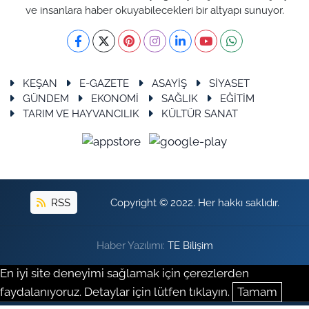
ve insanlara haber okuyabilecekleri bir altyapı sunuyor.
KEŞAN
E-GAZETE
ASAYİŞ
SİYASET
GÜNDEM
EKONOMİ
SAĞLIK
EĞİTİM
TARIM VE HAYVANCILIK
KÜLTÜR SANAT
RSS
Copyright © 2022. Her hakkı saklıdır.
Haber Yazılımı:
TE Bilişim
En iyi site deneyimi sağlamak için çerezlerden
faydalanıyoruz. Detaylar için lütfen tıklayın.
Tamam