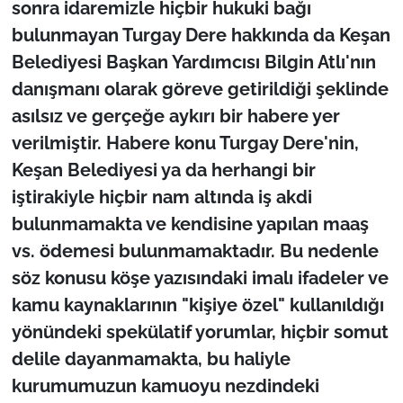
sonra idaremizle hiçbir hukuki bağı
İş Dünyası
bulunmayan Turgay Dere hakkında da Keşan
Bilim Teknoloji
Belediyesi Başkan Yardımcısı Bilgin Atlı'nın
danışmanı olarak göreve getirildiği şeklinde
English News
asılsız ve gerçeğe aykırı bir habere yer
verilmiştir. Habere konu Turgay Dere'nin,
Canlı Maç
Keşan Belediyesi ya da herhangi bir
Finans
iştirakiyle hiçbir nam altında iş akdi
bulunmamakta ve kendisine yapılan maaş
Genel-A
vs. ödemesi bulunmamaktadır. Bu nedenle
söz konusu köşe yazısındaki imalı ifadeler ve
Gündem-Eğitim
kamu kaynaklarının "kişiye özel" kullanıldığı
yönündeki spekülatif yorumlar, hiçbir somut
delile dayanmamakta, bu haliyle
kurumumuzun kamuoyu nezdindeki