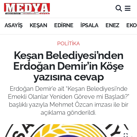
KEŞAN
ASAYİŞ
KEŞAN
EDİRNE
İPSALA
ENEZ
EKO
E-GAZETE
POLITIKA
Keşan Belediyesi’nden
ASAYİŞ
Erdoğan Demir’in Köşe
SİYASET
yazısına cevap
GÜNDEM
Erdoğan Demir’e ait “Keşan Belediyesi’nde
Emekli Olanlar Yeniden Göreve mi Başladı?”
EKONOMİ
başlıklı yazıyla Mehmet Özcan imzası ile bir
açıklama gönderildi.
SAĞLIK
EĞİTİM