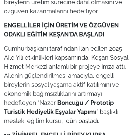
bireylerin üretim sürecine dahil olmasını ve
özgüven kazanmalarını hedefliyor.
TÜRKİYE
ENGELLİLER İÇİN ÜRETİM VE ÖZGÜVEN
Bölge
ODAKLI EĞİTİM KEŞAN’DA BAŞLADI
Güvenlik
Cumhurbaşkanı tarafından ilan edilen 2025
Aile Yılı etkinlikleri kapsamında, Keşan Sosyal
Genel
Hizmet Merkezi anlamlı bir projeye imza attı.
Ailenin güçlendirilmesi amacıyla, engelli
Politika
bireylerin sosyal yaşama aktif katılımını ve
Flaş Haber
ekonomik bağımsızlıklarını artırmayı
hedefleyen “Nazar
Boncuğu / Prototip
Dış Haberler
Turistik Hediyelik Eşyalar Yapımı
” başlıklı
mesleki eğitim kursu, dün başladı.
Magazin
12 ZİHİNSEL ENGELLİ BİREY KURSA