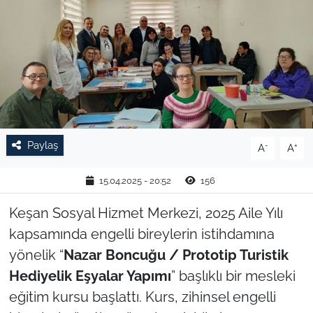
TARIM VE HAYVANCILIK
KÜLTÜR SANAT
RESMİ İLAN
SPOR
Paylaş
-
+
A
A
YAŞAM
15.04.2025 - 20:52
156
EDİRNE
Keşan Sosyal Hizmet Merkezi, 2025 Aile Yılı
kapsamında engelli bireylerin istihdamına
TEKİRDAĞ
yönelik “
Nazar Boncuğu / Prototip Turistik
Hediyelik Eşyalar Yapımı
” başlıklı bir mesleki
KIRKLARELİ
eğitim kursu başlattı. Kurs, zihinsel engelli
ÇANAKKALE