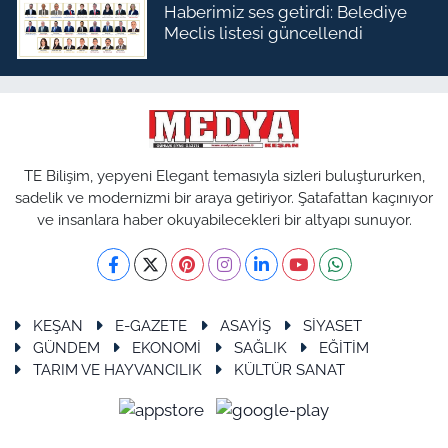
Haberimiz ses getirdi: Belediye
Meclis listesi güncellendi
TE Bilişim, yepyeni Elegant temasıyla sizleri buluştururken,
sadelik ve modernizmi bir araya getiriyor. Şatafattan kaçınıyor
ve insanlara haber okuyabilecekleri bir altyapı sunuyor.
KEŞAN
E-GAZETE
ASAYİŞ
SİYASET
GÜNDEM
EKONOMİ
SAĞLIK
EĞİTİM
TARIM VE HAYVANCILIK
KÜLTÜR SANAT