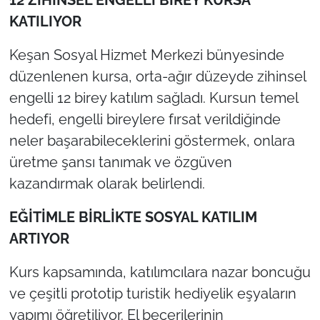
İş Dünyası
KATILIYOR
Bilim Teknoloji
Keşan Sosyal Hizmet Merkezi bünyesinde
düzenlenen kursa, orta-ağır düzeyde zihinsel
English News
engelli 12 birey katılım sağladı. Kursun temel
Canlı Maç
hedefi, engelli bireylere fırsat verildiğinde
neler başarabileceklerini göstermek, onlara
Finans
üretme şansı tanımak ve özgüven
kazandırmak olarak belirlendi.
Genel-A
EĞİTİMLE BİRLİKTE SOSYAL KATILIM
Gündem-Eğitim
ARTIYOR
Kurs kapsamında, katılımcılara nazar boncuğu
ve çeşitli prototip turistik hediyelik eşyaların
yapımı öğretiliyor. El becerilerinin