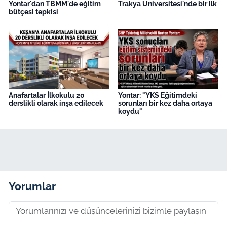
Yontar'dan TBMM'de eğitim
Trakya Üniversitesi'nde bir ilk
bütçesi tepkisi
Anafartalar İlkokulu 20
Yontar: "YKS Eğitimdeki
derslikli olarak inşa edilecek
sorunları bir kez daha ortaya
koydu"
Yorumlar