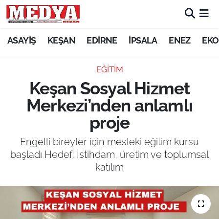
KEŞAN
ASAYİŞ
KEŞAN
EDİRNE
İPSALA
ENEZ
EKO
E-GAZETE
EĞİTİM
Keşan Sosyal Hizmet
ASAYİŞ
Merkezi’nden anlamlı
SİYASET
proje
GÜNDEM
Engelli bireyler için mesleki eğitim kursu
başladı Hedef: İstihdam, üretim ve toplumsal
EKONOMİ
katılım
SAĞLIK
EĞİTİM