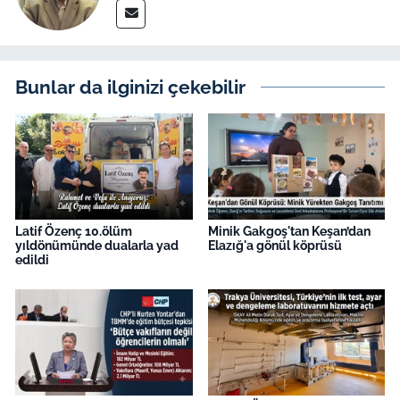
Bunlar da ilginizi çekebilir
Latif Özenç 10.ölüm
Minik Gakgoş'tan Keşan’dan
yıldönümünde dualarla yad
Elazığ'a gönül köprüsü
edildi