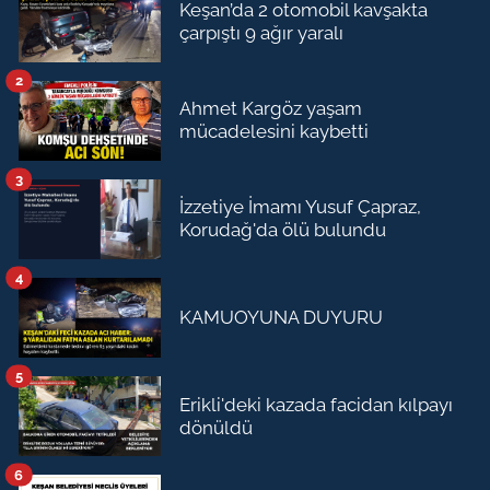
Keşan’da 2 otomobil kavşakta
çarpıştı 9 ağır yaralı
2
Ahmet Kargöz yaşam
mücadelesini kaybetti
3
İzzetiye İmamı Yusuf Çapraz,
Korudağ'da ölü bulundu
4
KAMUOYUNA DUYURU
5
Erikli'deki kazada facidan kılpayı
dönüldü
6